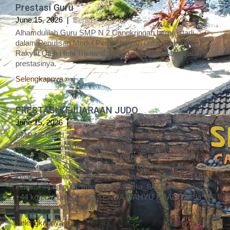
Prestasi Guru
June 15, 2026
|
Berita
Alhamdulilah Guru SMP N 2 Cangkringan berprestadi
dalam Penulisan Modul Pembelajaran untuk Sekolah
Rakyat Oleh Heni Tristianti, S.Pd.I., M.S.I. Selamat atas
prestasinya.
Selengkapnya »
PRESTASI KEJUARAAN JUDO
June 15, 2026
|
Berita
SMP NEGERI 2 Cangkringan kembali mencatatkan
Prestasi di Kejuaraan Judo yaitu ananda Faristya maulana
yusuf_8b_juara 2 kelas +73 kg putra dan juara 2 kelas
+100kg putra, Ayu amsyilatu rahma (8c)Juara:3 Main
kelas:-44 kg putri,cyrilla meishya callista (8c)juara : 3 Main
kelas: +44 kg putri, marisa eka amelia_8A_juara 2 kelas
+44 kg putri dan OLIVIA YENDA WAHYU PRADITA_9a_
juara 2 kelas -57 kg putri
Selengkapnya »