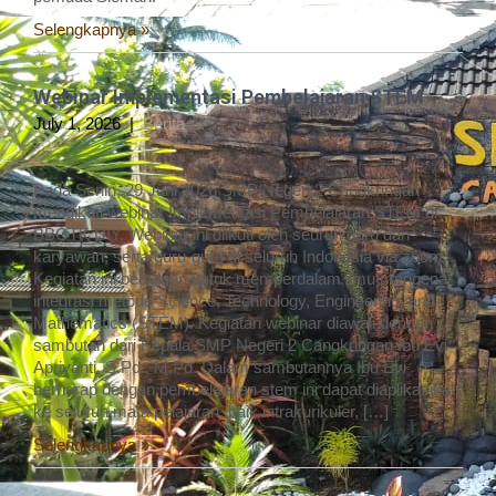
Selengkapnya »
Webinar Implementasi Pembelajaran STEM
July 1, 2026
|
Berita
Pada Senin, 29 Juni 2026 SMP Negeri 2 Cangkringan
mengikuti webinar Implementasi Pembelajaran STEM di
BBGTK DIY. Webinar ini diikuti oleh seuruh guru dan
karyawan, serta guru-guru di seluruh Indonesia via zoom.
Kegiatan ini bertujuan untuk memperdalam ilmu mengenai
integrasi metode Science, Technology, Engineering, and
Mathematics (STEM). Kegiatan webinar diawali dengan
sambutan dari Kepala SMP Negeri 2 Cangkringan Ibu Evi
Apriyanti, S.Pd., M.Pd. Dalam sambutannya Ibu Evi
berharap dengan pembelajaran stem ini dapat diaplikasikan
ke seluruh mata pelajaran, baik intrakurikuler, […]
Selengkapnya »