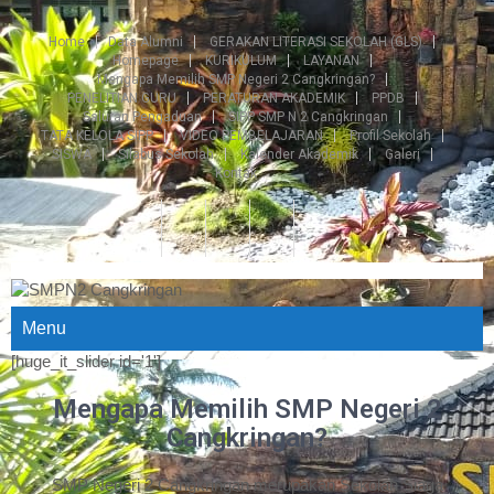
Home
Data Alumni
GERAKAN LITERASI SEKOLAH (GLS)
Homepage
KURIKULUM
LAYANAN
Mengapa Memilih SMP Negeri 2 Cangkringan?
PENELITIAN GURU
PERATURAN AKADEMIK
PPDB
Saluran Pengaduan
SIPP SMP N 2 Cangkringan
TATA KELOLA SIPP
VIDEO PEMBELAJARAN
Profil Sekolah
SISWA
Silabus Sekolah
Kalender Akademik
Galeri
Kontak
Menu
[huge_it_slider id='1']
Mengapa Memilih SMP Negeri 2
Cangkringan?
SMP Negeri 2 Cangkringan merupakan Sekolah Siaga