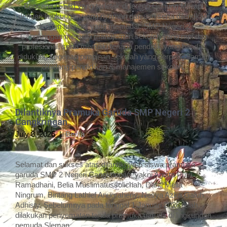
Bencana (SSB) yang terletak di lereng Gunung Merapi
dengan lingkungan yang nyaman dan asri serta dilengkapi
dengan fasilitas yang memadai. SMP Negeri 2
Cangkringan memiliki manajemen sekolah yang rapi dan
profesional, serta memiliki tenaga pendidik yang handal,
didukung segenap pimpinan sekolah yang berpengalaman
dibidang pendidikan & manajemen sekolah.
Dilantiknya Pramuka Garuda SMP Negeri 2
Cangkringan
July 8, 2026
|
Berita
Selamat dan sukses atas dilantiknya 5 siswa pramuka
garuda SMP 2 Negeri Cangkringan, yakni Agista Putri
Ramadhani, Belia Muslimatussolichah, Danti Melia
Ningrum, Bintang Lathief Anugraheny, Nesya Azka Galuh
Adhisty. Sebelumnya pada tanggal 1 Januari 2026 telah
dilakukan penyematan tanda pramuka garuda di lingkungan
pemuda Sleman.