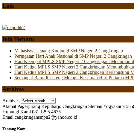
Link
Info Terbaru
Mahasiswa Jepang Kunjungi SMP Negeri 2 Cangkringan
Peringatan Hari Anak Nasional di SMP Negeri 2 Cangkringan
Hari Keempat MPLS SMP Negeri 2 Cangkringan: Menumbuhkan 
Hari Ketiga MPLS SMP Negeri 2 Cangkringan: Menumbuhkan
Hari Kedua MPLS SMP Negeri 2 Cangkringan Berlangsung Mer
Semangat Baru di Lereng Merapi: Keseruan Hari Pertama MP
Archives
Archives
Alamat
Pagerjurang Kepuharjo Cangkringan Sleman Yogyakarta 555
Hubungi Kami
081 1295 4675
Email
cangkringansmpn2@yahoo.co.id
Tentang Kami