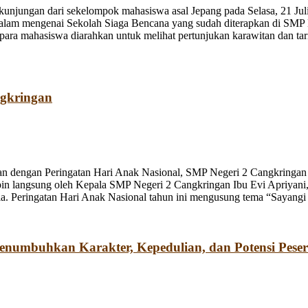
jungan dari sekelompok mahasiswa asal Jepang pada Selasa, 21 Juli
dalam mengenai Sekolah Siaga Bencana yang sudah diterapkan di SMP
a mahasiswa diarahkan untuk melihat pertunjukan karawitan dan tari o
ngkringan
n dengan Peringatan Hari Anak Nasional, SMP Negeri 2 Cangkringan m
pin langsung oleh Kepala SMP Negeri 2 Cangkringan Ibu Evi Apriyani
. Peringatan Hari Anak Nasional tahun ini mengusung tema “Sayangi
umbuhkan Karakter, Kepedulian, dan Potensi Peser