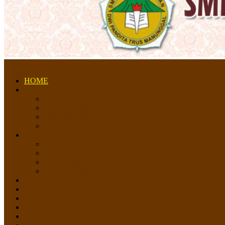
Menu
HOME
PROFIL
Profil Sekolah
Fasilitas Sekolah
Visi Misi Sekolah
Guru dan Staff
AKADEMIK
PERATURAN AKADEMIK
KURIKULUM
Silabus Sekolah
Kalender Akademik
GALERI
PPDB
VIDEO PEMBELAJARAN
KONTAK
E-Raport