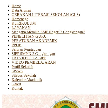
Home
Data Alumni
GERAKAN LITERASI SEKOLAH (GLS)
Homepage
KURIKULUM
LAYANAN
Mengapa Memilih SMP Negeri 2 Cangkringan?
PENELITIAN GURU
PERATURAN AKADEMIK
PPDB
Saluran Pengaduan
SIPP SMP N 2 Cangkringan
TATA KELOLA SIPP
VIDEO PEMBELAJARAN
Profil Sekolah
SISWA
Silabus Sekolah
Kalender Akademik
Galeri
Kontak