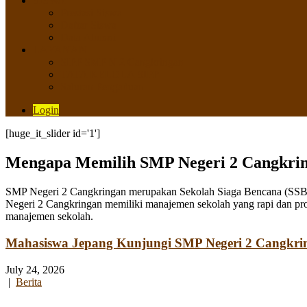
SISWA
Prestasi Siswa
Daftar Siswa
Data Alumni
LAYANAN
SIPP SMP N 2 Cangkringan
TATA KELOLA SIPP
Saluran Pengaduan
Login
[huge_it_slider id='1']
Mengapa Memilih SMP Negeri 2 Cangkri
SMP Negeri 2 Cangkringan merupakan Sekolah Siaga Bencana (SSB) y
Negeri 2 Cangkringan memiliki manajemen sekolah yang rapi dan pro
manajemen sekolah.
Mahasiswa Jepang Kunjungi SMP Negeri 2 Cangkri
July 24, 2026
|
Berita