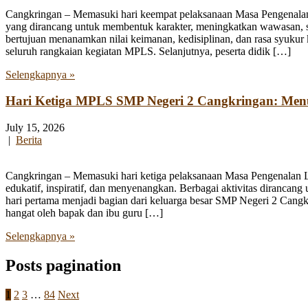
Cangkringan – Memasuki hari keempat pelaksanaan Masa Pengenala
yang dirancang untuk membentuk karakter, meningkatkan wawasan, se
bertujuan menanamkan nilai keimanan, kedisiplinan, dan rasa syukur 
seluruh rangkaian kegiatan MPLS. Selanjutnya, peserta didik […]
Selengkapnya »
Hari Ketiga MPLS SMP Negeri 2 Cangkringan: Me
July 15, 2026
|
Berita
Cangkringan – Memasuki hari ketiga pelaksanaan Masa Pengenalan
edukatif, inspiratif, dan menyenangkan. Berbagai aktivitas diranca
hari pertama menjadi bagian dari keluarga besar SMP Negeri 2 Cangk
hangat oleh bapak dan ibu guru […]
Selengkapnya »
Posts pagination
1
2
3
…
84
Next