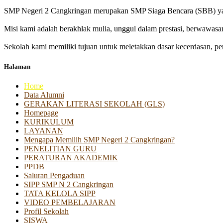
SMP Negeri 2 Cangkringan merupakan SMP Siaga Bencara (SBB) yan
Misi kami adalah berakhlak mulia, unggul dalam prestasi, berwawasa
Sekolah kami memiliki tujuan untuk meletakkan dasar kecerdasan, pen
Halaman
Home
Data Alumni
GERAKAN LITERASI SEKOLAH (GLS)
Homepage
KURIKULUM
LAYANAN
Mengapa Memilih SMP Negeri 2 Cangkringan?
PENELITIAN GURU
PERATURAN AKADEMIK
PPDB
Saluran Pengaduan
SIPP SMP N 2 Cangkringan
TATA KELOLA SIPP
VIDEO PEMBELAJARAN
Profil Sekolah
SISWA