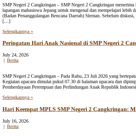
SMP Negeri 2 Cangkringan – SMP Negeri 2 Cangkringan menerima kun
lapangan mahasiswa Jepang untuk mengenal dan mempelajari lebih 
(Badan Penanggulangan Bencana Daerah) Sleman. Sebelum diskusi, par
[…]
Selengkapnya »
Peringatan Hari Anak Nasional di SMP Negeri 2 Ca
July 24, 2026
|
Berita
SMP Negeri 2 Cangkringan – Pada Rabu, 23 Juli 2026 yang bertepata
Kegiatan upacara dimulai pukul 07.30 di halaman upacara dan dipim
Pemberdayaan Perempuan dan Perlindungan Anak Republik Indonesia
Selengkapnya »
Hari Keempat MPLS SMP Negeri 2 Cangkringan: Men
July 16, 2026
|
Berita