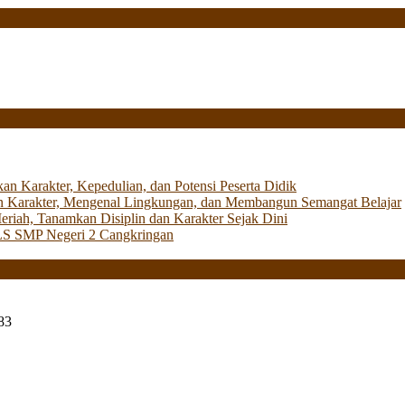
Karakter, Kepedulian, dan Potensi Peserta Didik
 Karakter, Mengenal Lingkungan, dan Membangun Semangat Belajar
iah, Tanamkan Disiplin dan Karakter Sejak Dini
LS SMP Negeri 2 Cangkringan
83