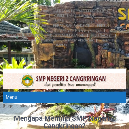
Home
Data Alumni
GERAKAN LITERASI SEKOLAH (GLS)
Homepage
KURIKULUM
LAYANAN
Mengapa Memilih SMP Negeri 2 Cangkringan?
PENELITIAN GURU
PERATURAN AKADEMIK
PPDB
Saluran Pengaduan
SIPP SMP N 2 Cangkringan
TATA KELOLA SIPP
VIDEO PEMBELAJARAN
Profil Sekolah
SISWA
Silabus Sekolah
Kalender Akademik
Galeri
Kontak
Menu
[huge_it_slider id='1']
Mengapa Memilih SMP Negeri 2
Cangkringan?