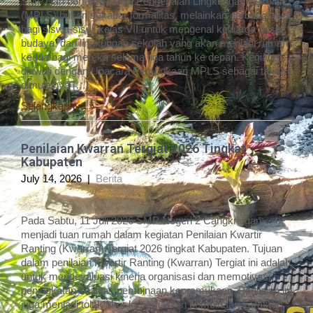
SMP.Hari pertama Masa Pengenalan Lingkungan Sekolah
(MPLS) bukan sekadar formalitas, melainkan gerbang awal
bagi siswa-siswi kelas VII untuk mengenal keluarga besar,
budaya, dan lingkungan sekolah yang akan menjadi rumah
kedua bagi mereka selama tiga tahun ke depan. Kegiatan
diawali dengan Upacara Pembukaan MPLS sebagai tanda
dimulainya […]
Selengkapnya »
Penilaian Kwarran Tergiat 2026 Tingkat
Kabupaten
July 14, 2026
|
Berita
Pada Sabtu, 11 Juli 2026 SMP Negeri 2 Cangkringan
menjadi tuan rumah dalam kegiatan Penilaian Kwartir
Ranting (Kwarran) Tergiat 2026 tingkat Kabupaten. Tujuan
dalam penilaian Kwartir Ranting (Kwarran) Tergiat ini adalah
untuk mengevaluasi kinerja organisasi dan memotivasi
peningkatan kualitas pembinaan kepramukaan. Penilaian ini
juga menjadi tolak ukur keberhasilan pembinaan karakter