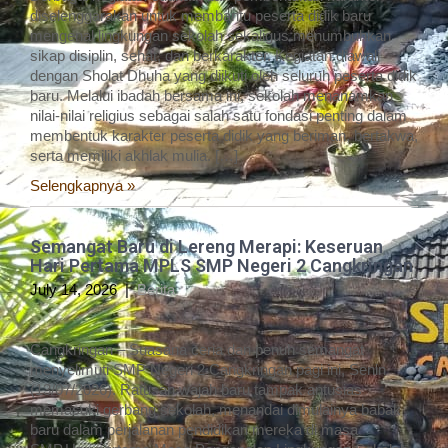
diselenggarakan untuk membantu peserta didik baru
mengenal lingkungan sekolah sekaligus menumbuhkan
sikap disiplin, sehat, dan berkarakter. Kegiatan diawali
dengan Sholat Dhuha yang diikuti oleh seluruh peserta didik
baru. Melalui ibadah bersama ini, sekolah menanamkan
nilai-nilai religius sebagai salah satu fondasi penting dalam
membentuk karakter peserta didik yang beriman, bertakwa,
serta memiliki akhlak mulia. […]
Selengkapnya »
Semangat Baru di Lereng Merapi: Keseruan
Hari Pertama MPLS SMP Negeri 2 Cangkringan
July 14, 2026
|
Berita
Cangkringan – Suasana ceria dan penuh semangat
menyelimuti SMP Negeri 2 Cangkringan pagi ini, Senin
(13/07/2026). Ratusan wajah baru tampak antusias
memasuki gerbang sekolah, menandai dimulainya babak
baru dalam perjalanan pendidikan mereka di masa