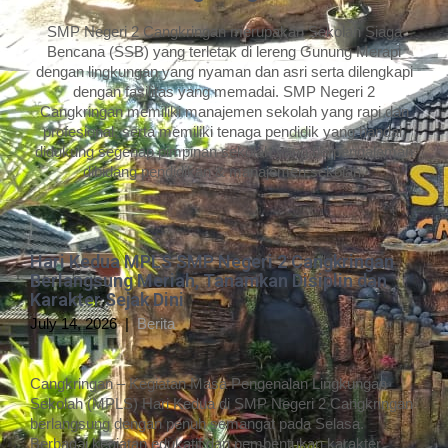
SMP Negeri 2 Cangkringan merupakan Sekolah Siaga
Bencana (SSB) yang terletak di lereng Gunung Merapi
dengan lingkungan yang nyaman dan asri serta dilengkapi
dengan fasilitas yang memadai. SMP Negeri 2
Cangkringan memiliki manajemen sekolah yang rapi dan
profesional, serta memiliki tenaga pendidik yang handal,
didukung segenap pimpinan sekolah yang berpengalaman
dibidang pendidikan & manajemen sekolah.
Hari Kedua MPLS SMP Negeri 2 Cangkringan
Berlangsung Meriah, Tanamkan Disiplin dan
Karakter Sejak Dini
July 14, 2026
|
Berita
Cangkringan – Kegiatan Masa Pengenalan Lingkungan
Sekolah (MPLS) Hari Kedua di SMP Negeri 2 Cangkringan
berlangsung dengan penuh semangat pada Selasa.
Berbagai kegiatan edukatif dan pembentukan karakter