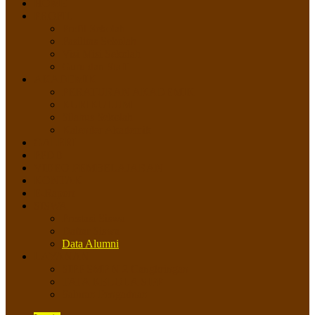
HOME
PROFIL
Profil Sekolah
Fasilitas Sekolah
Visi Misi Sekolah
Guru dan Staff
AKADEMIK
PERATURAN AKADEMIK
KURIKULUM
Silabus Sekolah
Kalender Akademik
GALERI
PPDB
VIDEO PEMBELAJARAN
KONTAK
E-Raport
SISWA
Prestasi Siswa
Daftar Siswa
Data Alumni
LAYANAN
SIPP SMP N 2 Cangkringan
TATA KELOLA SIPP
Saluran Pengaduan