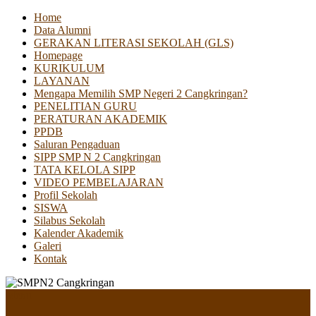
Home
Data Alumni
GERAKAN LITERASI SEKOLAH (GLS)
Homepage
KURIKULUM
LAYANAN
Mengapa Memilih SMP Negeri 2 Cangkringan?
PENELITIAN GURU
PERATURAN AKADEMIK
PPDB
Saluran Pengaduan
SIPP SMP N 2 Cangkringan
TATA KELOLA SIPP
VIDEO PEMBELAJARAN
Profil Sekolah
SISWA
Silabus Sekolah
Kalender Akademik
Galeri
Kontak
Menu