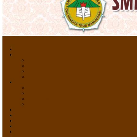
Menu
HOME
PROFIL
Profil Sekolah
Fasilitas Sekolah
Visi Misi Sekolah
Guru dan Staff
AKADEMIK
PERATURAN AKADEMIK
KURIKULUM
Silabus Sekolah
Kalender Akademik
GALERI
PPDB
VIDEO PEMBELAJARAN
KONTAK
E-Raport