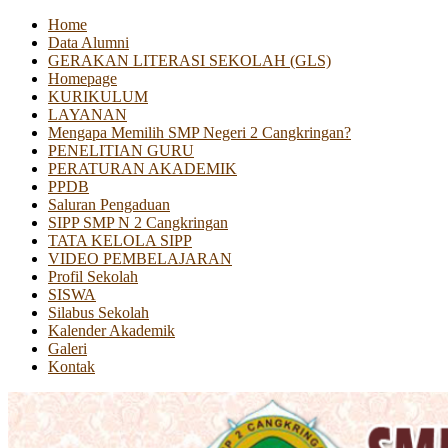
Home
Data Alumni
GERAKAN LITERASI SEKOLAH (GLS)
Homepage
KURIKULUM
LAYANAN
Mengapa Memilih SMP Negeri 2 Cangkringan?
PENELITIAN GURU
PERATURAN AKADEMIK
PPDB
Saluran Pengaduan
SIPP SMP N 2 Cangkringan
TATA KELOLA SIPP
VIDEO PEMBELAJARAN
Profil Sekolah
SISWA
Silabus Sekolah
Kalender Akademik
Galeri
Kontak