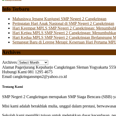
Info Terbaru
Mahasiswa Jepang Kunjungi SMP Negeri 2 Cangkringan
Peringatan Hari Anak Nasional di SMP Negeri 2 Cangkringan
Hari Keempat MPLS SMP Negeri 2 Cangkringan: Menumbuhkan 
Hari Ketiga MPLS SMP Negeri 2 Cangkringan: Menumbuhkan
Hari Kedua MPLS SMP Negeri 2 Cangkringan Berlangsung Mer
Semangat Baru di Lereng Merapi: Keseruan Hari Pertama MP
Archives
Archives
Alamat
Pagerjurang Kepuharjo Cangkringan Sleman Yogyakarta 555
Hubungi Kami
081 1295 4675
Email
cangkringansmpn2@yahoo.co.id
Tentang Kami
SMP Negeri 2 Cangkringan merupakan SMP Siaga Bencara (SBB) yan
Misi kami adalah berakhlak mulia, unggul dalam prestasi, berwawasa
Sekolah kami memiliki tujuan untuk meletakkan dasar kecerdasan, pen