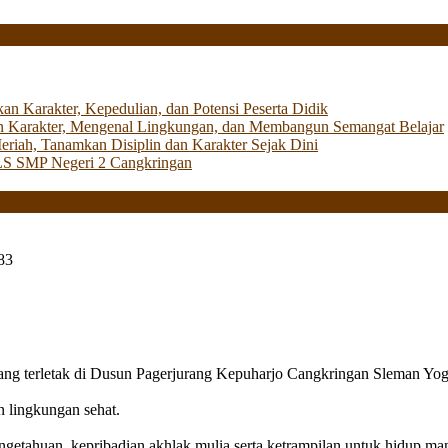
Karakter, Kepedulian, dan Potensi Peserta Didik
 Karakter, Mengenal Lingkungan, dan Membangun Semangat Belajar
iah, Tanamkan Disiplin dan Karakter Sejak Dini
LS SMP Negeri 2 Cangkringan
83
g terletak di Dusun Pagerjurang Kepuharjo Cangkringan Sleman Yog
n lingkungan sehat.
getahuan, kepribadian akhlak mulia serta ketrampilan untuk hidup mand