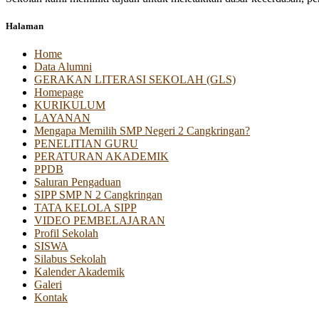
Halaman
Home
Data Alumni
GERAKAN LITERASI SEKOLAH (GLS)
Homepage
KURIKULUM
LAYANAN
Mengapa Memilih SMP Negeri 2 Cangkringan?
PENELITIAN GURU
PERATURAN AKADEMIK
PPDB
Saluran Pengaduan
SIPP SMP N 2 Cangkringan
TATA KELOLA SIPP
VIDEO PEMBELAJARAN
Profil Sekolah
SISWA
Silabus Sekolah
Kalender Akademik
Galeri
Kontak