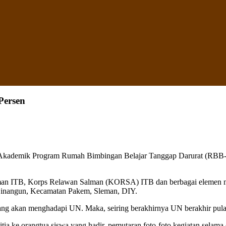
Persen
r Akademik Program Rumah Bimbingan Belajar Tanggap Darurat (RBB-TD
an ITB, Korps Relawan Salman (KORSA) ITB dan berbagai elemen masya
 Binangun, Kecamatan Pakem, Sleman, DIY.
ng akan menghadapi UN. Maka, seiring berakhirnya UN berakhir pula 
nitia ke orangtua siswa yang hadir, pemutaran foto-foto kegiatan sela