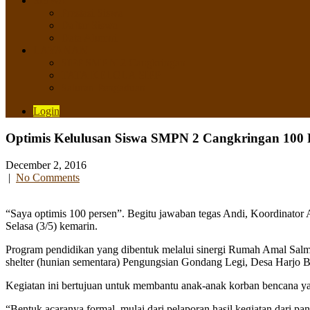
SISWA
Prestasi Siswa
Daftar Siswa
Data Alumni
LAYANAN
SIPP SMP N 2 Cangkringan
TATA KELOLA SIPP
Saluran Pengaduan
Login
Optimis Kelulusan Siswa SMPN 2 Cangkringan 100 
December 2, 2016
|
No Comments
“Saya optimis 100 persen”. Begitu jawaban tegas Andi, Koordinato
Selasa (3/5) kemarin.
Program pendidikan yang dibentuk melalui sinergi Rumah Amal Salm
shelter (hunian sementara) Pengungsian Gondang Legi, Desa Harjo
Kegiatan ini bertujuan untuk membantu anak-anak korban bencana ya
“Bentuk acaranya formal, mulai dari pelaporan hasil kegiatan dari pa