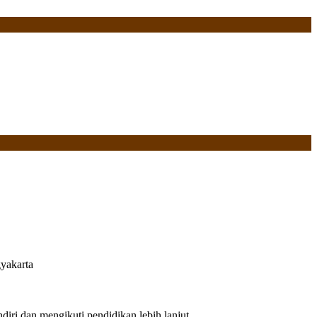
yakarta
iri dan mengikuti pendidikan lebih lanjut