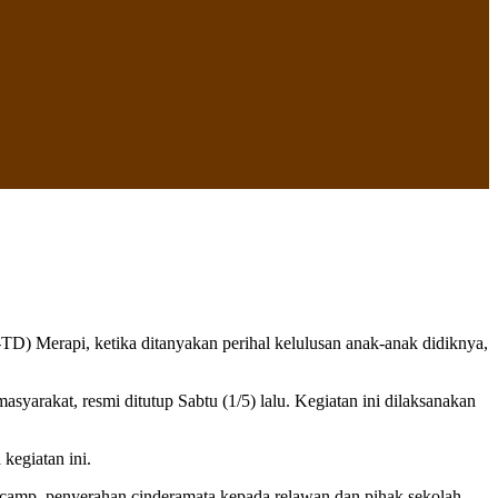
) Merapi, ketika ditanyakan perihal kelulusan anak-anak didiknya,
rakat, resmi ditutup Sabtu (1/5) lalu. Kegiatan ini dilaksanakan
kegiatan ini.
ma camp, penyerahan cinderamata kepada relawan dan pihak sekolah,