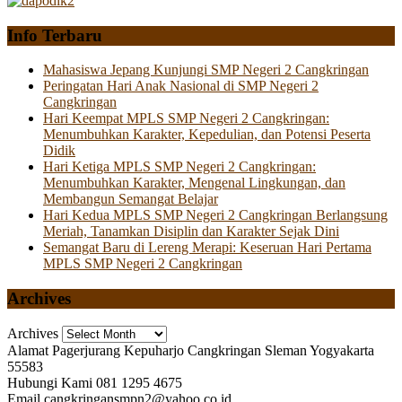
Info Terbaru
Mahasiswa Jepang Kunjungi SMP Negeri 2 Cangkringan
Peringatan Hari Anak Nasional di SMP Negeri 2
Cangkringan
Hari Keempat MPLS SMP Negeri 2 Cangkringan:
Menumbuhkan Karakter, Kepedulian, dan Potensi Peserta
Didik
Hari Ketiga MPLS SMP Negeri 2 Cangkringan:
Menumbuhkan Karakter, Mengenal Lingkungan, dan
Membangun Semangat Belajar
Hari Kedua MPLS SMP Negeri 2 Cangkringan Berlangsung
Meriah, Tanamkan Disiplin dan Karakter Sejak Dini
Semangat Baru di Lereng Merapi: Keseruan Hari Pertama
MPLS SMP Negeri 2 Cangkringan
Archives
Archives
Alamat
Pagerjurang Kepuharjo Cangkringan Sleman Yogyakarta
55583
Hubungi Kami
081 1295 4675
Email
cangkringansmpn2@yahoo.co.id