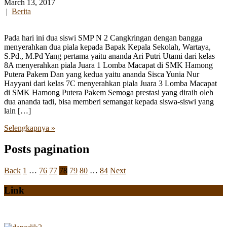
March 13, 2017
|
Berita
Pada hari ini dua siswi SMP N 2 Cangkringan dengan bangga
menyerahkan dua piala kepada Bapak Kepala Sekolah, Wartaya,
S.Pd., M.Pd Yang pertama yaitu ananda Ari Putri Utami dari kelas
8A menyerahkan piala Juara 1 Lomba Macapat di SMK Hamong
Putera Pakem Dan yang kedua yaitu ananda Sisca Yunia Nur
Hayyani dari kelas 7C menyerahkan piala Juara 3 Lomba Macapat
di SMK Hamong Putera Pakem Semoga prestasi yang diraih oleh
dua ananda tadi, bisa memberi semangat kepada siswa-siswi yang
lain […]
Selengkapnya »
Posts pagination
Back
1
…
76
77
78
79
80
…
84
Next
Link