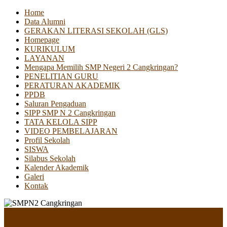
Home
Data Alumni
GERAKAN LITERASI SEKOLAH (GLS)
Homepage
KURIKULUM
LAYANAN
Mengapa Memilih SMP Negeri 2 Cangkringan?
PENELITIAN GURU
PERATURAN AKADEMIK
PPDB
Saluran Pengaduan
SIPP SMP N 2 Cangkringan
TATA KELOLA SIPP
VIDEO PEMBELAJARAN
Profil Sekolah
SISWA
Silabus Sekolah
Kalender Akademik
Galeri
Kontak
Menu