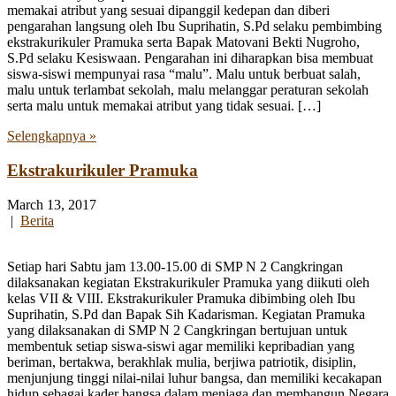
memakai atribut yang sesuai dipanggil kedepan dan diberi
pengarahan langsung oleh Ibu Suprihatin, S.Pd selaku pembimbing
ekstrakurikuler Pramuka serta Bapak Matovani Bekti Nugroho,
S.Pd selaku Kesiswaan. Pengarahan ini diharapkan bisa membuat
siswa-siswi mempunyai rasa “malu”. Malu untuk berbuat salah,
malu untuk terlambat sekolah, malu melanggar peraturan sekolah
serta malu untuk memakai atribut yang tidak sesuai. […]
Selengkapnya »
Ekstrakurikuler Pramuka
March 13, 2017
|
Berita
Setiap hari Sabtu jam 13.00-15.00 di SMP N 2 Cangkringan
dilaksanakan kegiatan Ekstrakurikuler Pramuka yang diikuti oleh
kelas VII & VIII. Ekstrakurikuler Pramuka dibimbing oleh Ibu
Suprihatin, S.Pd dan Bapak Sih Kadarisman. Kegiatan Pramuka
yang dilaksanakan di SMP N 2 Cangkringan bertujuan untuk
membentuk setiap siswa-siswi agar memiliki kepribadian yang
beriman, bertakwa, berakhlak mulia, berjiwa patriotik, disiplin,
menjunjung tinggi nilai-nilai luhur bangsa, dan memiliki kecakapan
hidup sebagai kader bangsa dalam menjaga dan membangun Negara