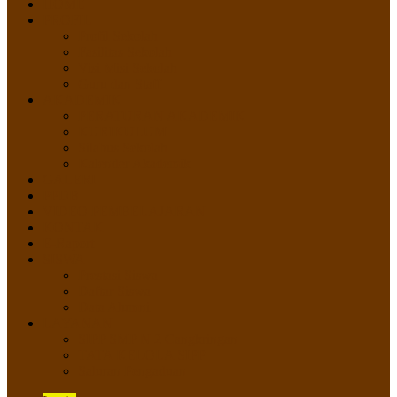
HOME
PROFIL
Profil Sekolah
Fasilitas Sekolah
Visi Misi Sekolah
Guru dan Staff
AKADEMIK
PERATURAN AKADEMIK
KURIKULUM
Silabus Sekolah
Kalender Akademik
GALERI
PPDB
VIDEO PEMBELAJARAN
KONTAK
E-Raport
SISWA
Prestasi Siswa
Daftar Siswa
Data Alumni
LAYANAN
SIPP SMP N 2 Cangkringan
TATA KELOLA SIPP
Saluran Pengaduan