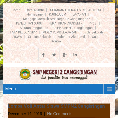
Home
Data Alumni
GERAKAN LITERASI SEKOLAH (GLS)
Homepage
KURIKULUM
LAYANAN
Mengapa Memilih SMP Negeri 2 Cangkringan?
PENELITIAN GURU
PERATURAN AKADEMIK
PPDB
Saluran Pengaduan
SIPP SMP N 2 Cangkringan
TATA KELOLA SIPP
VIDEO PEMBELAJARAN
Profil Sekolah
SISWA
Silabus Sekolah
Kalender Akademik
Galeri
Kontak
Menu
Lomba Voli Antar Siswa SMPN2 Cangkringan
December 14, 2016
|
No Comments