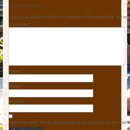
Leave a Reply
Your email address will not be published.
Required fields are m
Comment
*
Name
*
Email
*
Website
Save my name, email, and website in this browser for the next 