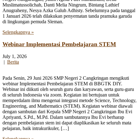
Muslimatussolichah, Danti Melia Ningrum, Bintang Lathief
Anugraheny, Nesya Azka Galuh Adhisty. Sebelumnya pada tanggal
1 Januari 2026 telah dilakukan penyematan tanda pramuka garuda
di lingkungan pemuda Sleman.
Selengkapnya »
Webinar Implementasi Pembelajaran STEM
July 1, 2026
|
Berita
Pada Senin, 29 Juni 2026 SMP Negeri 2 Cangkringan mengikuti
webinar Implementasi Pembelajaran STEM di BBGTK DIY.
Webinar ini diikuti oleh seuruh guru dan karyawan, serta guru-guru
di seluruh Indonesia via zoom. Kegiatan ini bertujuan untuk
memperdalam ilmu mengenai integrasi metode Science, Technology,
Engineering, and Mathematics (STEM). Kegiatan webinar diawali
dengan sambutan dari Kepala SMP Negeri 2 Cangkringan Ibu Evi
Apriyanti, S.Pd., M.Pd. Dalam sambutannya Ibu Evi berharap
dengan pembelajaran stem ini dapat diaplikasikan ke seluruh mata
pelajaran, baik intrakurikuler, […]
Selengkapnya »