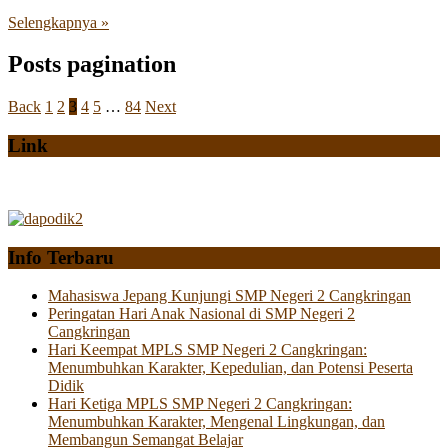
Selengkapnya »
Posts pagination
Back
1
2
3
4
5
…
84
Next
Link
Info Terbaru
Mahasiswa Jepang Kunjungi SMP Negeri 2 Cangkringan
Peringatan Hari Anak Nasional di SMP Negeri 2
Cangkringan
Hari Keempat MPLS SMP Negeri 2 Cangkringan:
Menumbuhkan Karakter, Kepedulian, dan Potensi Peserta
Didik
Hari Ketiga MPLS SMP Negeri 2 Cangkringan:
Menumbuhkan Karakter, Mengenal Lingkungan, dan
Membangun Semangat Belajar