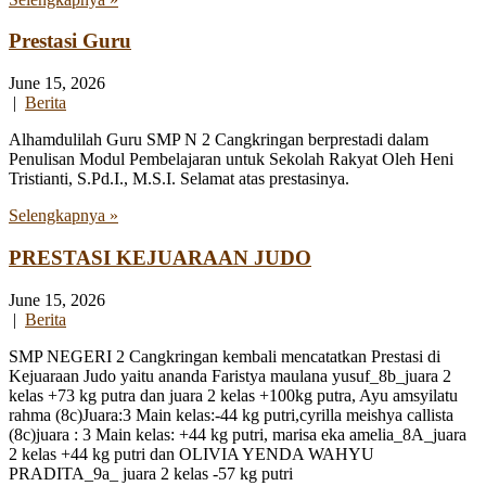
Prestasi Guru
June 15, 2026
|
Berita
Alhamdulilah Guru SMP N 2 Cangkringan berprestadi dalam
Penulisan Modul Pembelajaran untuk Sekolah Rakyat Oleh Heni
Tristianti, S.Pd.I., M.S.I. Selamat atas prestasinya.
Selengkapnya »
PRESTASI KEJUARAAN JUDO
June 15, 2026
|
Berita
SMP NEGERI 2 Cangkringan kembali mencatatkan Prestasi di
Kejuaraan Judo yaitu ananda Faristya maulana yusuf_8b_juara 2
kelas +73 kg putra dan juara 2 kelas +100kg putra, Ayu amsyilatu
rahma (8c)Juara:3 Main kelas:-44 kg putri,cyrilla meishya callista
(8c)juara : 3 Main kelas: +44 kg putri, marisa eka amelia_8A_juara
2 kelas +44 kg putri dan OLIVIA YENDA WAHYU
PRADITA_9a_ juara 2 kelas -57 kg putri