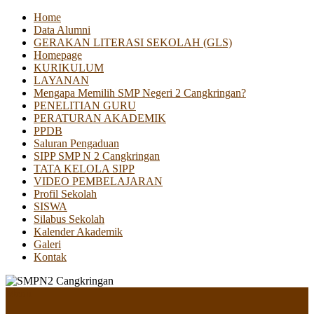
Home
Data Alumni
GERAKAN LITERASI SEKOLAH (GLS)
Homepage
KURIKULUM
LAYANAN
Mengapa Memilih SMP Negeri 2 Cangkringan?
PENELITIAN GURU
PERATURAN AKADEMIK
PPDB
Saluran Pengaduan
SIPP SMP N 2 Cangkringan
TATA KELOLA SIPP
VIDEO PEMBELAJARAN
Profil Sekolah
SISWA
Silabus Sekolah
Kalender Akademik
Galeri
Kontak
Menu