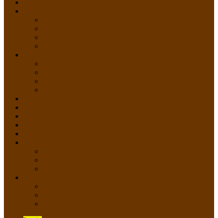
HOME
PROFIL
Profil Sekolah
Fasilitas Sekolah
Visi Misi Sekolah
Guru dan Staff
AKADEMIK
PERATURAN AKADEMIK
KURIKULUM
Silabus Sekolah
Kalender Akademik
GALERI
PPDB
VIDEO PEMBELAJARAN
KONTAK
E-Raport
SISWA
Prestasi Siswa
Daftar Siswa
Data Alumni
LAYANAN
SIPP SMP N 2 Cangkringan
TATA KELOLA SIPP
Saluran Pengaduan