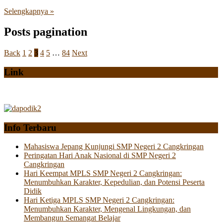
Selengkapnya »
Posts pagination
Back
1
2
3
4
5
…
84
Next
Link
Info Terbaru
Mahasiswa Jepang Kunjungi SMP Negeri 2 Cangkringan
Peringatan Hari Anak Nasional di SMP Negeri 2
Cangkringan
Hari Keempat MPLS SMP Negeri 2 Cangkringan:
Menumbuhkan Karakter, Kepedulian, dan Potensi Peserta
Didik
Hari Ketiga MPLS SMP Negeri 2 Cangkringan:
Menumbuhkan Karakter, Mengenal Lingkungan, dan
Membangun Semangat Belajar