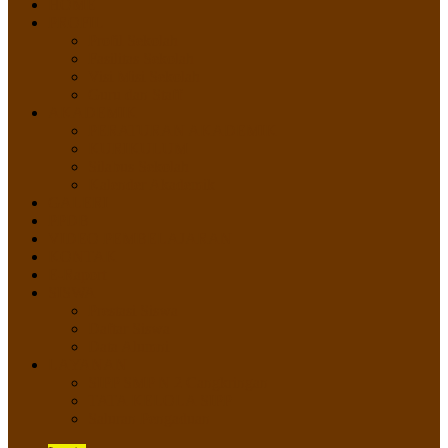
HOME
PROFIL
Profil Sekolah
Fasilitas Sekolah
Visi Misi Sekolah
Guru dan Staff
AKADEMIK
PERATURAN AKADEMIK
KURIKULUM
Silabus Sekolah
Kalender Akademik
GALERI
PPDB
VIDEO PEMBELAJARAN
KONTAK
E-Raport
SISWA
Prestasi Siswa
Daftar Siswa
Data Alumni
LAYANAN
SIPP SMP N 2 Cangkringan
TATA KELOLA SIPP
Saluran Pengaduan