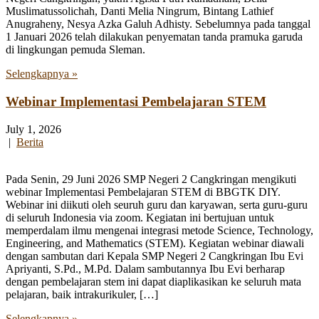
Muslimatussolichah, Danti Melia Ningrum, Bintang Lathief
Anugraheny, Nesya Azka Galuh Adhisty. Sebelumnya pada tanggal
1 Januari 2026 telah dilakukan penyematan tanda pramuka garuda
di lingkungan pemuda Sleman.
Selengkapnya »
Webinar Implementasi Pembelajaran STEM
July 1, 2026
|
Berita
Pada Senin, 29 Juni 2026 SMP Negeri 2 Cangkringan mengikuti
webinar Implementasi Pembelajaran STEM di BBGTK DIY.
Webinar ini diikuti oleh seuruh guru dan karyawan, serta guru-guru
di seluruh Indonesia via zoom. Kegiatan ini bertujuan untuk
memperdalam ilmu mengenai integrasi metode Science, Technology,
Engineering, and Mathematics (STEM). Kegiatan webinar diawali
dengan sambutan dari Kepala SMP Negeri 2 Cangkringan Ibu Evi
Apriyanti, S.Pd., M.Pd. Dalam sambutannya Ibu Evi berharap
dengan pembelajaran stem ini dapat diaplikasikan ke seluruh mata
pelajaran, baik intrakurikuler, […]
Selengkapnya »