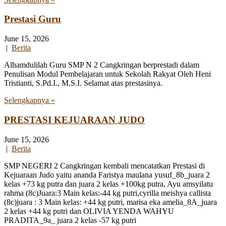
Prestasi Guru
June 15, 2026
|
Berita
Alhamdulilah Guru SMP N 2 Cangkringan berprestadi dalam
Penulisan Modul Pembelajaran untuk Sekolah Rakyat Oleh Heni
Tristianti, S.Pd.I., M.S.I. Selamat atas prestasinya.
Selengkapnya »
PRESTASI KEJUARAAN JUDO
June 15, 2026
|
Berita
SMP NEGERI 2 Cangkringan kembali mencatatkan Prestasi di
Kejuaraan Judo yaitu ananda Faristya maulana yusuf_8b_juara 2
kelas +73 kg putra dan juara 2 kelas +100kg putra, Ayu amsyilatu
rahma (8c)Juara:3 Main kelas:-44 kg putri,cyrilla meishya callista
(8c)juara : 3 Main kelas: +44 kg putri, marisa eka amelia_8A_juara
2 kelas +44 kg putri dan OLIVIA YENDA WAHYU
PRADITA_9a_ juara 2 kelas -57 kg putri