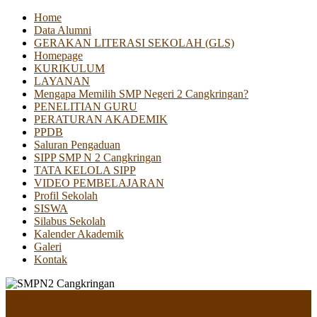
Home
Data Alumni
GERAKAN LITERASI SEKOLAH (GLS)
Homepage
KURIKULUM
LAYANAN
Mengapa Memilih SMP Negeri 2 Cangkringan?
PENELITIAN GURU
PERATURAN AKADEMIK
PPDB
Saluran Pengaduan
SIPP SMP N 2 Cangkringan
TATA KELOLA SIPP
VIDEO PEMBELAJARAN
Profil Sekolah
SISWA
Silabus Sekolah
Kalender Akademik
Galeri
Kontak
Menu