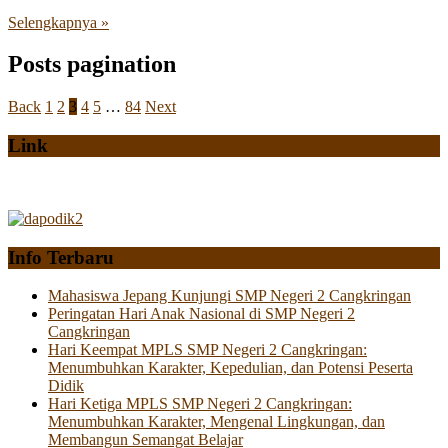
Selengkapnya »
Posts pagination
Back
1
2
3
4
5
…
84
Next
Link
Info Terbaru
Mahasiswa Jepang Kunjungi SMP Negeri 2 Cangkringan
Peringatan Hari Anak Nasional di SMP Negeri 2
Cangkringan
Hari Keempat MPLS SMP Negeri 2 Cangkringan:
Menumbuhkan Karakter, Kepedulian, dan Potensi Peserta
Didik
Hari Ketiga MPLS SMP Negeri 2 Cangkringan:
Menumbuhkan Karakter, Mengenal Lingkungan, dan
Membangun Semangat Belajar