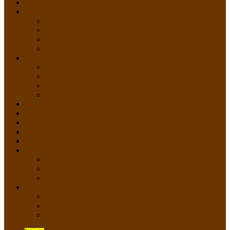
HOME
PROFIL
Profil Sekolah
Fasilitas Sekolah
Visi Misi Sekolah
Guru dan Staff
AKADEMIK
PERATURAN AKADEMIK
KURIKULUM
Silabus Sekolah
Kalender Akademik
GALERI
PPDB
VIDEO PEMBELAJARAN
KONTAK
E-Raport
SISWA
Prestasi Siswa
Daftar Siswa
Data Alumni
LAYANAN
SIPP SMP N 2 Cangkringan
TATA KELOLA SIPP
Saluran Pengaduan