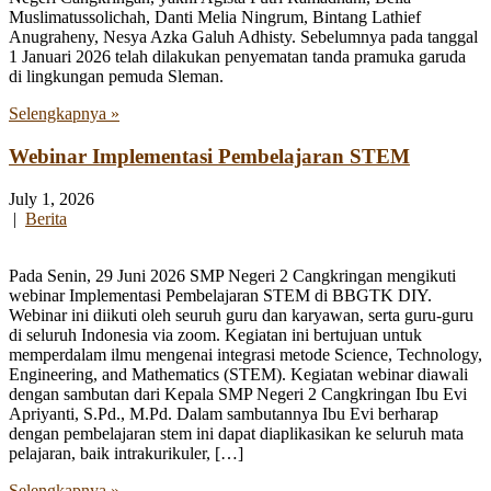
Muslimatussolichah, Danti Melia Ningrum, Bintang Lathief
Anugraheny, Nesya Azka Galuh Adhisty. Sebelumnya pada tanggal
1 Januari 2026 telah dilakukan penyematan tanda pramuka garuda
di lingkungan pemuda Sleman.
Selengkapnya »
Webinar Implementasi Pembelajaran STEM
July 1, 2026
|
Berita
Pada Senin, 29 Juni 2026 SMP Negeri 2 Cangkringan mengikuti
webinar Implementasi Pembelajaran STEM di BBGTK DIY.
Webinar ini diikuti oleh seuruh guru dan karyawan, serta guru-guru
di seluruh Indonesia via zoom. Kegiatan ini bertujuan untuk
memperdalam ilmu mengenai integrasi metode Science, Technology,
Engineering, and Mathematics (STEM). Kegiatan webinar diawali
dengan sambutan dari Kepala SMP Negeri 2 Cangkringan Ibu Evi
Apriyanti, S.Pd., M.Pd. Dalam sambutannya Ibu Evi berharap
dengan pembelajaran stem ini dapat diaplikasikan ke seluruh mata
pelajaran, baik intrakurikuler, […]
Selengkapnya »