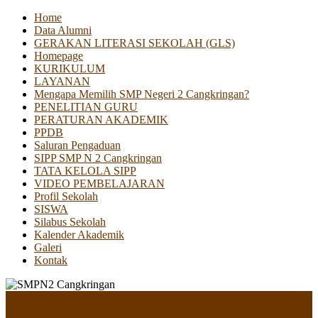
Home
Data Alumni
GERAKAN LITERASI SEKOLAH (GLS)
Homepage
KURIKULUM
LAYANAN
Mengapa Memilih SMP Negeri 2 Cangkringan?
PENELITIAN GURU
PERATURAN AKADEMIK
PPDB
Saluran Pengaduan
SIPP SMP N 2 Cangkringan
TATA KELOLA SIPP
VIDEO PEMBELAJARAN
Profil Sekolah
SISWA
Silabus Sekolah
Kalender Akademik
Galeri
Kontak
Menu