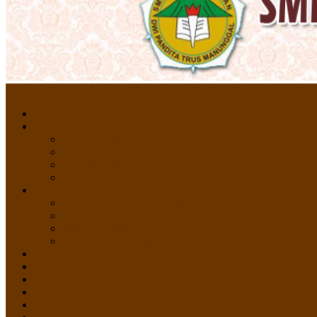
Menu
HOME
PROFIL
Profil Sekolah
Fasilitas Sekolah
Visi Misi Sekolah
Guru dan Staff
AKADEMIK
PERATURAN AKADEMIK
KURIKULUM
Silabus Sekolah
Kalender Akademik
GALERI
PPDB
VIDEO PEMBELAJARAN
KONTAK
E-Raport