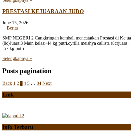
Selengkapnya »
PRESTASI KEJUARAAN JUDO
June 15, 2026
|
Berita
SMP NEGERI 2 Cangkringan kembali mencatatkan Prestasi di Kejuaraa
(8c)Juara:3 Main kelas:-44 kg putri,cyrilla meishya callista (8c)
-57 kg putri
Selengkapnya »
Posts pagination
Back
1
2
3
4
5
…
84
Next
Link
Info Terbaru