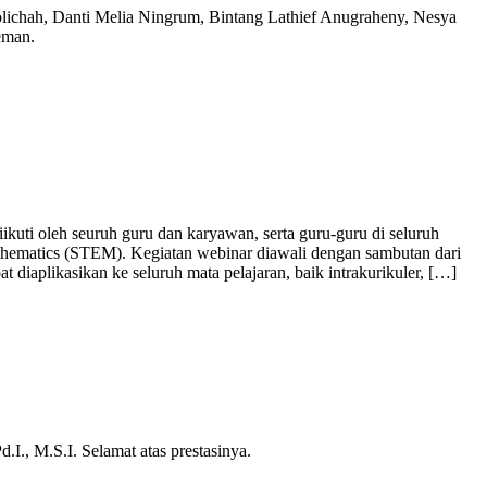
olichah, Danti Melia Ningrum, Bintang Lathief Anugraheny, Nesya
eman.
ti oleh seuruh guru dan karyawan, serta guru-guru di seluruh
athematics (STEM). Kegiatan webinar diawali dengan sambutan dari
iaplikasikan ke seluruh mata pelajaran, baik intrakurikuler, […]
., M.S.I. Selamat atas prestasinya.