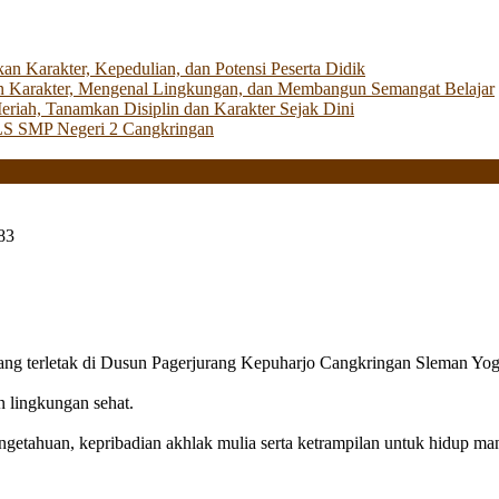
Karakter, Kepedulian, dan Potensi Peserta Didik
 Karakter, Mengenal Lingkungan, dan Membangun Semangat Belajar
iah, Tanamkan Disiplin dan Karakter Sejak Dini
LS SMP Negeri 2 Cangkringan
83
g terletak di Dusun Pagerjurang Kepuharjo Cangkringan Sleman Yog
n lingkungan sehat.
getahuan, kepribadian akhlak mulia serta ketrampilan untuk hidup mand