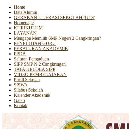
Home
Data Alumni
GERAKAN LITERASI SEKOLAH (GLS)
Homepage
KURIKULUM
LAYANAN
Mengapa Memilih SMP Negeri 2 Cangkringan?
PENELITIAN GURU
PERATURAN AKADEMIK
PPDB
Saluran Pengaduan
SIPP SMP N 2 Cangkringan
TATA KELOLA SIPP
VIDEO PEMBELAJARAN
Profil Sekolah
SISWA
Silabus Sekolah
Kalender Akademik
Galeri
Kontak