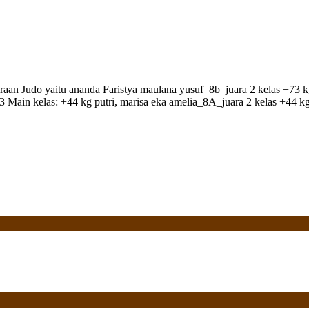
n Judo yaitu ananda Faristya maulana yusuf_8b_juara 2 kelas +73 kg 
juara : 3 Main kelas: +44 kg putri, marisa eka amelia_8A_juara 2 ke