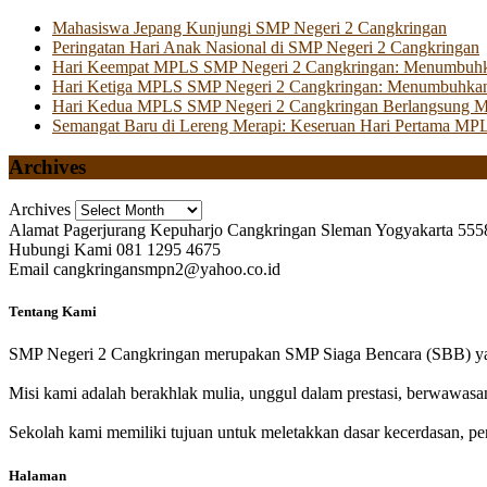
Mahasiswa Jepang Kunjungi SMP Negeri 2 Cangkringan
Peringatan Hari Anak Nasional di SMP Negeri 2 Cangkringan
Hari Keempat MPLS SMP Negeri 2 Cangkringan: Menumbuhkan 
Hari Ketiga MPLS SMP Negeri 2 Cangkringan: Menumbuhkan
Hari Kedua MPLS SMP Negeri 2 Cangkringan Berlangsung Mer
Semangat Baru di Lereng Merapi: Keseruan Hari Pertama MP
Archives
Archives
Alamat
Pagerjurang Kepuharjo Cangkringan Sleman Yogyakarta 555
Hubungi Kami
081 1295 4675
Email
cangkringansmpn2@yahoo.co.id
Tentang Kami
SMP Negeri 2 Cangkringan merupakan SMP Siaga Bencara (SBB) yan
Misi kami adalah berakhlak mulia, unggul dalam prestasi, berwawasa
Sekolah kami memiliki tujuan untuk meletakkan dasar kecerdasan, pen
Halaman