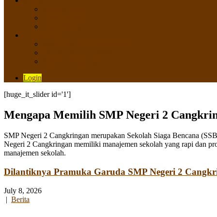
SISWA
Prestasi Siswa
Daftar Siswa
Data Alumni
LAYANAN
SIPP SMP N 2 Cangkringan
TATA KELOLA SIPP
Saluran Pengaduan
Login
[huge_it_slider id='1']
Mengapa Memilih SMP Negeri 2 Cangkri
SMP Negeri 2 Cangkringan merupakan Sekolah Siaga Bencana (SSB) y
Negeri 2 Cangkringan memiliki manajemen sekolah yang rapi dan pro
manajemen sekolah.
Dilantiknya Pramuka Garuda SMP Negeri 2 Cangkr
July 8, 2026
|
Berita