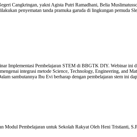
Negeri Cangkringan, yakni Agista Putri Ramadhani, Belia Muslimatuss
 dilakukan penyematan tanda pramuka garuda di lingkungan pemuda Sl
nar Implementasi Pembelajaran STEM di BBGTK DIY. Webinar ini diiku
 mengenai integrasi metode Science, Technology, Engineering, and M
lam sambutannya Ibu Evi berharap dengan pembelajaran stem ini dapat d
Modul Pembelajaran untuk Sekolah Rakyat Oleh Heni Tristianti, S.Pd.I