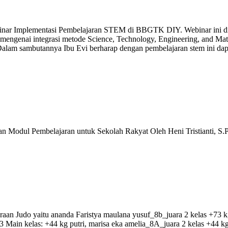
nar Implementasi Pembelajaran STEM di BBGTK DIY. Webinar ini diiku
 mengenai integrasi metode Science, Technology, Engineering, and M
lam sambutannya Ibu Evi berharap dengan pembelajaran stem ini dapat d
Modul Pembelajaran untuk Sekolah Rakyat Oleh Heni Tristianti, S.Pd.I
n Judo yaitu ananda Faristya maulana yusuf_8b_juara 2 kelas +73 kg 
juara : 3 Main kelas: +44 kg putri, marisa eka amelia_8A_juara 2 ke