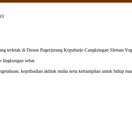
83
g terletak di Dusun Pagerjurang Kepuharjo Cangkringan Sleman Yog
n lingkungan sehat.
getahuan, kepribadian akhlak mulia serta ketrampilan untuk hidup mand