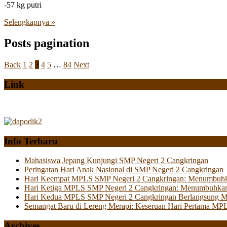
-57 kg putri
Selengkapnya »
Posts pagination
Back
1
2
3
4
5
…
84
Next
Link
Info Terbaru
Mahasiswa Jepang Kunjungi SMP Negeri 2 Cangkringan
Peringatan Hari Anak Nasional di SMP Negeri 2 Cangkringan
Hari Keempat MPLS SMP Negeri 2 Cangkringan: Menumbuhkan 
Hari Ketiga MPLS SMP Negeri 2 Cangkringan: Menumbuhkan
Hari Kedua MPLS SMP Negeri 2 Cangkringan Berlangsung Mer
Semangat Baru di Lereng Merapi: Keseruan Hari Pertama MP
Archives