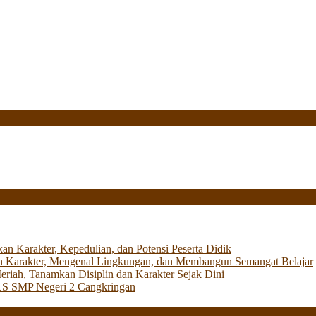
Karakter, Kepedulian, dan Potensi Peserta Didik
 Karakter, Mengenal Lingkungan, dan Membangun Semangat Belajar
iah, Tanamkan Disiplin dan Karakter Sejak Dini
LS SMP Negeri 2 Cangkringan