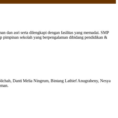
 dan asri serta dilengkapi dengan fasilitas yang memadai. SMP
nap pimpinan sekolah yang berpengalaman dibidang pendidikan &
olichah, Danti Melia Ningrum, Bintang Lathief Anugraheny, Nesya
eman.