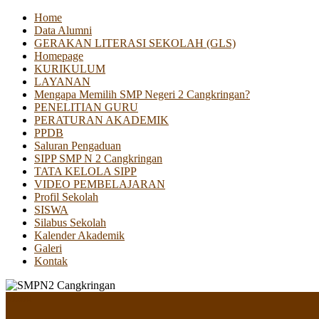
Home
Data Alumni
GERAKAN LITERASI SEKOLAH (GLS)
Homepage
KURIKULUM
LAYANAN
Mengapa Memilih SMP Negeri 2 Cangkringan?
PENELITIAN GURU
PERATURAN AKADEMIK
PPDB
Saluran Pengaduan
SIPP SMP N 2 Cangkringan
TATA KELOLA SIPP
VIDEO PEMBELAJARAN
Profil Sekolah
SISWA
Silabus Sekolah
Kalender Akademik
Galeri
Kontak
Menu