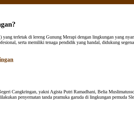
ngan?
ang terletak di lereng Gunung Merapi dengan lingkungan yang nyaman
fesional, serta memiliki tenaga pendidik yang handal, didukung sege
ingan
Negeri Cangkringan, yakni Agista Putri Ramadhani, Belia Muslimatuss
 dilakukan penyematan tanda pramuka garuda di lingkungan pemuda Sl