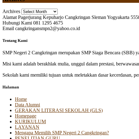
Archives
Alamat
Pagerjurang Kepuharjo Cangkringan Sleman Yogyakarta 555
Hubungi Kami
081 1295 4675
Email
cangkringansmpn2@yahoo.co.id
Tentang Kami
SMP Negeri 2 Cangkringan merupakan SMP Siaga Bencara (SBB) yan
Misi kami adalah berakhlak mulia, unggul dalam prestasi, berwawasa
Sekolah kami memiliki tujuan untuk meletakkan dasar kecerdasan, pen
Halaman
Home
Data Alumni
GERAKAN LITERASI SEKOLAH (GLS)
Homepage
KURIKULUM
LAYANAN
Mengapa Memilih SMP Negeri 2 Cangkringan?
PENELITIAN GURU