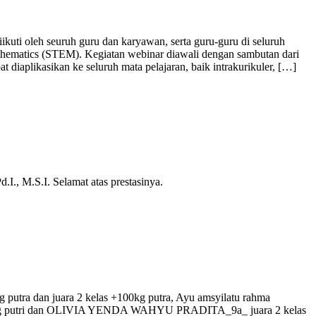
ti oleh seuruh guru dan karyawan, serta guru-guru di seluruh
athematics (STEM). Kegiatan webinar diawali dengan sambutan dari
iaplikasikan ke seluruh mata pelajaran, baik intrakurikuler, […]
., M.S.I. Selamat atas prestasinya.
putra dan juara 2 kelas +100kg putra, Ayu amsyilatu rahma
las +44 kg putri dan OLIVIA YENDA WAHYU PRADITA_9a_ juara 2 kelas