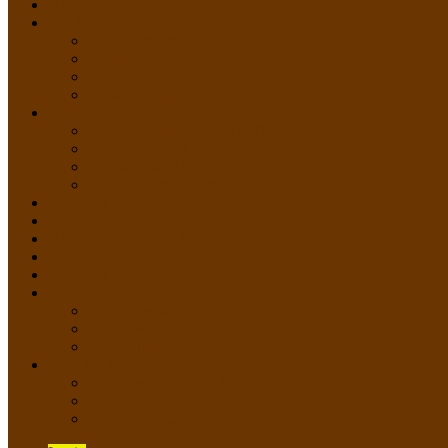
HOME
PROFIL
Profil Sekolah
Fasilitas Sekolah
Visi Misi Sekolah
Guru dan Staff
AKADEMIK
PERATURAN AKADEMIK
KURIKULUM
Silabus Sekolah
Kalender Akademik
GALERI
PPDB
VIDEO PEMBELAJARAN
KONTAK
E-Raport
SISWA
Prestasi Siswa
Daftar Siswa
Data Alumni
LAYANAN
SIPP SMP N 2 Cangkringan
TATA KELOLA SIPP
Saluran Pengaduan