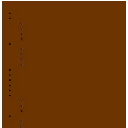
Menu
HOME
PROFIL
Profil Sekolah
Fasilitas Sekolah
Visi Misi Sekolah
Guru dan Staff
AKADEMIK
PERATURAN AKADEMIK
KURIKULUM
Silabus Sekolah
Kalender Akademik
GALERI
PPDB
VIDEO PEMBELAJARAN
KONTAK
E-Raport
SISWA
Prestasi Siswa
Daftar Siswa
Data Alumni
LAYANAN
SIPP SMP N 2 Cangkringan
TATA KELOLA SIPP