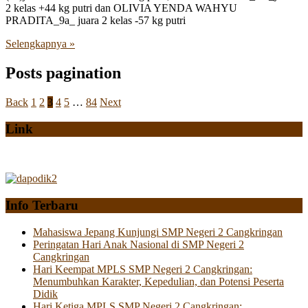
2 kelas +44 kg putri dan OLIVIA YENDA WAHYU
PRADITA_9a_ juara 2 kelas -57 kg putri
Selengkapnya »
Posts pagination
Back
1
2
3
4
5
…
84
Next
Link
Info Terbaru
Mahasiswa Jepang Kunjungi SMP Negeri 2 Cangkringan
Peringatan Hari Anak Nasional di SMP Negeri 2
Cangkringan
Hari Keempat MPLS SMP Negeri 2 Cangkringan:
Menumbuhkan Karakter, Kepedulian, dan Potensi Peserta
Didik
Hari Ketiga MPLS SMP Negeri 2 Cangkringan: