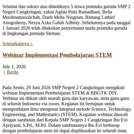
Selamat dan sukses atas dilantiknya 5 siswa pramuka garuda SMP 2
Negeri Cangkringan, yakni Agista Putri Ramadhani, Belia
Muslimatussolichah, Danti Melia Ningrum, Bintang Lathief
Anugraheny, Nesya Azka Galuh Adhisty. Sebelumnya pada tanggal
1 Januari 2026 telah dilakukan penyematan tanda pramuka garuda
di lingkungan pemuda Sleman.
Selengkapnya »
Webinar Implementasi Pembelajaran STEM
July 1, 2026
|
Berita
Pada Senin, 29 Juni 2026 SMP Negeri 2 Cangkringan mengikuti
webinar Implementasi Pembelajaran STEM di BBGTK DIY.
Webinar ini diikuti oleh seuruh guru dan karyawan, serta guru-guru
di seluruh Indonesia via zoom. Kegiatan ini bertujuan untuk
memperdalam ilmu mengenai integrasi metode Science, Technology,
Engineering, and Mathematics (STEM). Kegiatan webinar diawali
dengan sambutan dari Kepala SMP Negeri 2 Cangkringan Ibu Evi
Apriyanti, S.Pd., M.Pd. Dalam sambutannya Ibu Evi berharap
dengan pembelajaran stem ini dapat diaplikasikan ke seluruh mata