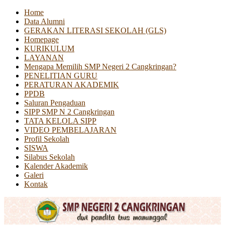
Home
Data Alumni
GERAKAN LITERASI SEKOLAH (GLS)
Homepage
KURIKULUM
LAYANAN
Mengapa Memilih SMP Negeri 2 Cangkringan?
PENELITIAN GURU
PERATURAN AKADEMIK
PPDB
Saluran Pengaduan
SIPP SMP N 2 Cangkringan
TATA KELOLA SIPP
VIDEO PEMBELAJARAN
Profil Sekolah
SISWA
Silabus Sekolah
Kalender Akademik
Galeri
Kontak