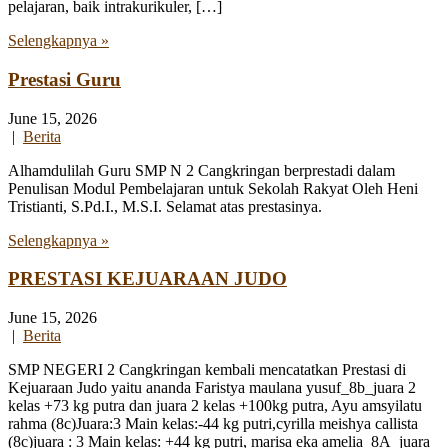
pelajaran, baik intrakurikuler, […]
Selengkapnya »
Prestasi Guru
June 15, 2026
|
Berita
Alhamdulilah Guru SMP N 2 Cangkringan berprestadi dalam
Penulisan Modul Pembelajaran untuk Sekolah Rakyat Oleh Heni
Tristianti, S.Pd.I., M.S.I. Selamat atas prestasinya.
Selengkapnya »
PRESTASI KEJUARAAN JUDO
June 15, 2026
|
Berita
SMP NEGERI 2 Cangkringan kembali mencatatkan Prestasi di
Kejuaraan Judo yaitu ananda Faristya maulana yusuf_8b_juara 2
kelas +73 kg putra dan juara 2 kelas +100kg putra, Ayu amsyilatu
rahma (8c)Juara:3 Main kelas:-44 kg putri,cyrilla meishya callista
(8c)juara : 3 Main kelas: +44 kg putri, marisa eka amelia_8A_juara