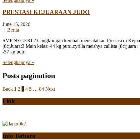
Selengkapnya »
PRESTASI KEJUARAAN JUDO
June 15, 2026
|
Berita
SMP NEGERI 2 Cangkringan kembali mencatatkan Prestasi di Kejuaraa
(8c)Juara:3 Main kelas:-44 kg putri,cyrilla meishya callista (8c)
-57 kg putri
Selengkapnya »
Posts pagination
Back
1
2
3
4
5
…
84
Next
Link
Info Terbaru