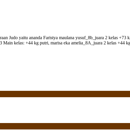
n Judo yaitu ananda Faristya maulana yusuf_8b_juara 2 kelas +73 kg 
juara : 3 Main kelas: +44 kg putri, marisa eka amelia_8A_juara 2 ke