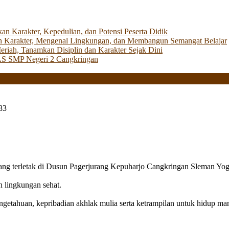
Karakter, Kepedulian, dan Potensi Peserta Didik
 Karakter, Mengenal Lingkungan, dan Membangun Semangat Belajar
iah, Tanamkan Disiplin dan Karakter Sejak Dini
LS SMP Negeri 2 Cangkringan
83
g terletak di Dusun Pagerjurang Kepuharjo Cangkringan Sleman Yog
n lingkungan sehat.
getahuan, kepribadian akhlak mulia serta ketrampilan untuk hidup mand