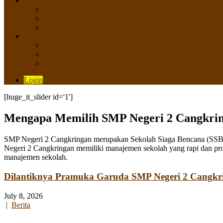
SISWA
Prestasi Siswa
Daftar Siswa
Data Alumni
LAYANAN
SIPP SMP N 2 Cangkringan
TATA KELOLA SIPP
Saluran Pengaduan
Login
[huge_it_slider id='1']
Mengapa Memilih SMP Negeri 2 Cangkri
SMP Negeri 2 Cangkringan merupakan Sekolah Siaga Bencana (SSB) y
Negeri 2 Cangkringan memiliki manajemen sekolah yang rapi dan pro
manajemen sekolah.
Dilantiknya Pramuka Garuda SMP Negeri 2 Cangkr
July 8, 2026
|
Berita