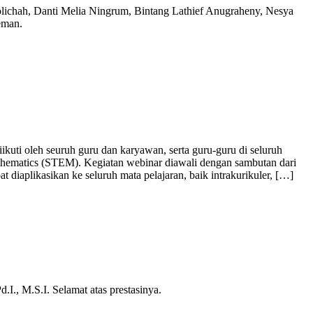
olichah, Danti Melia Ningrum, Bintang Lathief Anugraheny, Nesya
eman.
ti oleh seuruh guru dan karyawan, serta guru-guru di seluruh
athematics (STEM). Kegiatan webinar diawali dengan sambutan dari
iaplikasikan ke seluruh mata pelajaran, baik intrakurikuler, […]
., M.S.I. Selamat atas prestasinya.