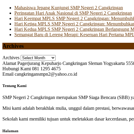
Mahasiswa Jepang Kunjungi SMP Negeri 2 Cangkringan
Peringatan Hari Anak Nasional di SMP Negeri 2 Cangkringan
Hari Keempat MPLS SMP Negeri 2 Cangkringan: Menumbuhkan 
Hari Ketiga MPLS SMP Negeri 2 Cangkringan: Menumbuhkan
Hari Kedua MPLS SMP Negeri 2 Cangkringan Berlangsung Mer
Semangat Baru di Lereng Merapi: Keseruan Hari Pertama MP
Archives
Archives
Alamat
Pagerjurang Kepuharjo Cangkringan Sleman Yogyakarta 555
Hubungi Kami
081 1295 4675
Email
cangkringansmpn2@yahoo.co.id
Tentang Kami
SMP Negeri 2 Cangkringan merupakan SMP Siaga Bencara (SBB) yan
Misi kami adalah berakhlak mulia, unggul dalam prestasi, berwawasa
Sekolah kami memiliki tujuan untuk meletakkan dasar kecerdasan, pen
Halaman