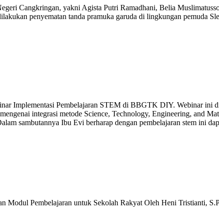
Negeri Cangkringan, yakni Agista Putri Ramadhani, Belia Muslimatuss
 dilakukan penyematan tanda pramuka garuda di lingkungan pemuda Sl
nar Implementasi Pembelajaran STEM di BBGTK DIY. Webinar ini diiku
 mengenai integrasi metode Science, Technology, Engineering, and M
lam sambutannya Ibu Evi berharap dengan pembelajaran stem ini dapat d
Modul Pembelajaran untuk Sekolah Rakyat Oleh Heni Tristianti, S.Pd.I