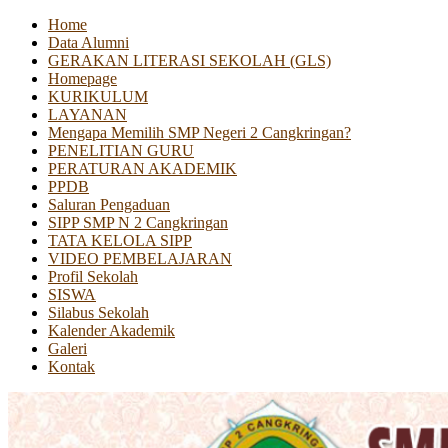
Home
Data Alumni
GERAKAN LITERASI SEKOLAH (GLS)
Homepage
KURIKULUM
LAYANAN
Mengapa Memilih SMP Negeri 2 Cangkringan?
PENELITIAN GURU
PERATURAN AKADEMIK
PPDB
Saluran Pengaduan
SIPP SMP N 2 Cangkringan
TATA KELOLA SIPP
VIDEO PEMBELAJARAN
Profil Sekolah
SISWA
Silabus Sekolah
Kalender Akademik
Galeri
Kontak