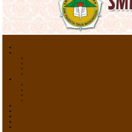
Menu
HOME
PROFIL
Profil Sekolah
Fasilitas Sekolah
Visi Misi Sekolah
Guru dan Staff
AKADEMIK
PERATURAN AKADEMIK
KURIKULUM
Silabus Sekolah
Kalender Akademik
GALERI
PPDB
VIDEO PEMBELAJARAN
KONTAK
E-Raport