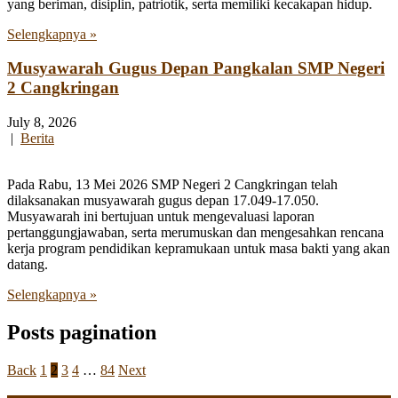
yang beriman, disiplin, patriotik, serta memiliki kecakapan hidup.
Selengkapnya »
Musyawarah Gugus Depan Pangkalan SMP Negeri
2 Cangkringan
July 8, 2026
|
Berita
Pada Rabu, 13 Mei 2026 SMP Negeri 2 Cangkringan telah
dilaksanakan musyawarah gugus depan 17.049-17.050.
Musyawarah ini bertujuan untuk mengevaluasi laporan
pertanggungjawaban, serta merumuskan dan mengesahkan rencana
kerja program pendidikan kepramukaan untuk masa bakti yang akan
datang.
Selengkapnya »
Posts pagination
Back
1
2
3
4
…
84
Next