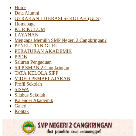
Home
Data Alumni
GERAKAN LITERASI SEKOLAH (GLS)
Homepage
KURIKULUM
LAYANAN
Mengapa Memilih SMP Negeri 2 Cangkringan?
PENELITIAN GURU
PERATURAN AKADEMIK
PPDB
Saluran Pengaduan
SIPP SMP N 2 Cangkringan
TATA KELOLA SIPP
VIDEO PEMBELAJARAN
Profil Sekolah
SISWA
Silabus Sekolah
Kalender Akademik
Galeri
Kontak