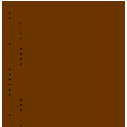
Menu
HOME
PROFIL
Profil Sekolah
Fasilitas Sekolah
Visi Misi Sekolah
Guru dan Staff
AKADEMIK
PERATURAN AKADEMIK
KURIKULUM
Silabus Sekolah
Kalender Akademik
GALERI
PPDB
VIDEO PEMBELAJARAN
KONTAK
E-Raport
SISWA
Prestasi Siswa
Daftar Siswa
Data Alumni
LAYANAN
SIPP SMP N 2 Cangkringan
TATA KELOLA SIPP