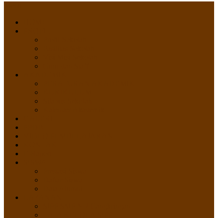
Menu
HOME
PROFIL
Profil Sekolah
Fasilitas Sekolah
Visi Misi Sekolah
Guru dan Staff
AKADEMIK
PERATURAN AKADEMIK
KURIKULUM
Silabus Sekolah
Kalender Akademik
GALERI
PPDB
VIDEO PEMBELAJARAN
KONTAK
E-Raport
SISWA
Prestasi Siswa
Daftar Siswa
Data Alumni
LAYANAN
SIPP SMP N 2 Cangkringan
TATA KELOLA SIPP