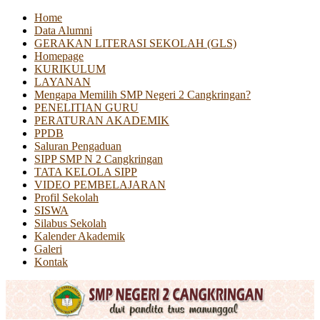
Home
Data Alumni
GERAKAN LITERASI SEKOLAH (GLS)
Homepage
KURIKULUM
LAYANAN
Mengapa Memilih SMP Negeri 2 Cangkringan?
PENELITIAN GURU
PERATURAN AKADEMIK
PPDB
Saluran Pengaduan
SIPP SMP N 2 Cangkringan
TATA KELOLA SIPP
VIDEO PEMBELAJARAN
Profil Sekolah
SISWA
Silabus Sekolah
Kalender Akademik
Galeri
Kontak