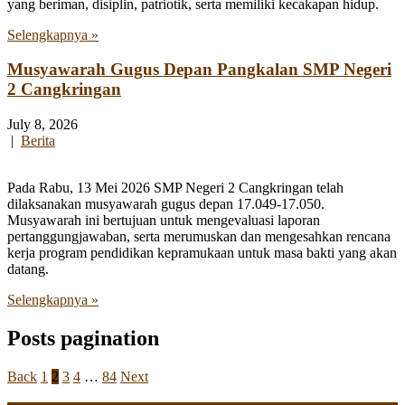
yang beriman, disiplin, patriotik, serta memiliki kecakapan hidup.
Selengkapnya »
Musyawarah Gugus Depan Pangkalan SMP Negeri
2 Cangkringan
July 8, 2026
|
Berita
Pada Rabu, 13 Mei 2026 SMP Negeri 2 Cangkringan telah
dilaksanakan musyawarah gugus depan 17.049-17.050.
Musyawarah ini bertujuan untuk mengevaluasi laporan
pertanggungjawaban, serta merumuskan dan mengesahkan rencana
kerja program pendidikan kepramukaan untuk masa bakti yang akan
datang.
Selengkapnya »
Posts pagination
Back
1
2
3
4
…
84
Next