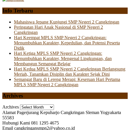
Info Terbaru
Mahasiswa Jepang Kunjungi SMP Negeri 2 Cangkringan
Peringatan Hari Anak Nasional di SMP Negeri 2
Cangkringan
Hari Keempat MPLS SMP Negeri 2 Cangkringan:
Menumbuhkan Karakter, Kepedulian, dan Potensi Peserta
Didik
Hari Ketiga MPLS SMP Negeri 2 Cangkringan:
Menumbuhkan Karakter, Mengenal Lingkungan, dan
Membangun Semangat Belajar
Hari Kedua MPLS SMP Negeri 2 Cangkringan Berlangsung
Meriah, Tanamkan Disiplin dan Karakter Sejak Dini
Semangat Baru di Lereng Merapi: Keseruan Hari Pertama
MPLS SMP Negeri 2 Cangkringan
Archives
Archives
Alamat
Pagerjurang Kepuharjo Cangkringan Sleman Yogyakarta
55583
Hubungi Kami
081 1295 4675
Email
cangkringansmpn2@yahoo.co.id