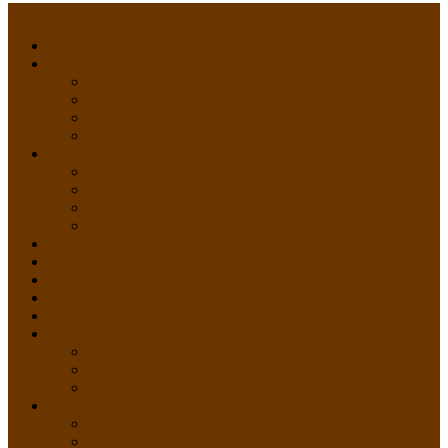
Menu
HOME
PROFIL
Profil Sekolah
Fasilitas Sekolah
Visi Misi Sekolah
Guru dan Staff
AKADEMIK
PERATURAN AKADEMIK
KURIKULUM
Silabus Sekolah
Kalender Akademik
GALERI
PPDB
VIDEO PEMBELAJARAN
KONTAK
E-Raport
SISWA
Prestasi Siswa
Daftar Siswa
Data Alumni
LAYANAN
SIPP SMP N 2 Cangkringan
TATA KELOLA SIPP