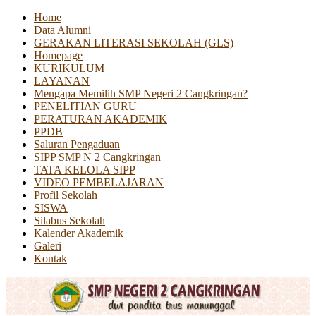
Home
Data Alumni
GERAKAN LITERASI SEKOLAH (GLS)
Homepage
KURIKULUM
LAYANAN
Mengapa Memilih SMP Negeri 2 Cangkringan?
PENELITIAN GURU
PERATURAN AKADEMIK
PPDB
Saluran Pengaduan
SIPP SMP N 2 Cangkringan
TATA KELOLA SIPP
VIDEO PEMBELAJARAN
Profil Sekolah
SISWA
Silabus Sekolah
Kalender Akademik
Galeri
Kontak