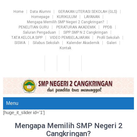
Home
Data Alumni
GERAKAN LITERASI SEKOLAH (GLS)
Homepage
KURIKULUM
LAYANAN
Mengapa Memilih SMP Negeri 2 Cangkringan?
PENELITIAN GURU
PERATURAN AKADEMIK
PPDB
Saluran Pengaduan
SIPP SMP N 2 Cangkringan
TATA KELOLA SIPP
VIDEO PEMBELAJARAN
Profil Sekolah
SISWA
Silabus Sekolah
Kalender Akademik
Galeri
Kontak
Menu
[huge_it_slider id='1']
Mengapa Memilih SMP Negeri 2
Cangkringan?