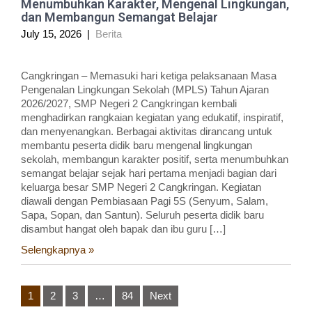
Menumbuhkan Karakter, Mengenal Lingkungan,
dan Membangun Semangat Belajar
July 15, 2026
|
Berita
Cangkringan – Memasuki hari ketiga pelaksanaan Masa
Pengenalan Lingkungan Sekolah (MPLS) Tahun Ajaran
2026/2027, SMP Negeri 2 Cangkringan kembali
menghadirkan rangkaian kegiatan yang edukatif, inspiratif,
dan menyenangkan. Berbagai aktivitas dirancang untuk
membantu peserta didik baru mengenal lingkungan
sekolah, membangun karakter positif, serta menumbuhkan
semangat belajar sejak hari pertama menjadi bagian dari
keluarga besar SMP Negeri 2 Cangkringan. Kegiatan
diawali dengan Pembiasaan Pagi 5S (Senyum, Salam,
Sapa, Sopan, dan Santun). Seluruh peserta didik baru
disambut hangat oleh bapak dan ibu guru […]
Selengkapnya »
Posts
1
2
3
…
84
Next
pagination