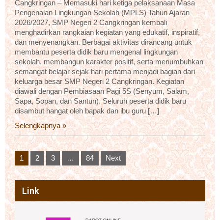
Cangkringan – Memasuki hari ketiga pelaksanaan Masa
Pengenalan Lingkungan Sekolah (MPLS) Tahun Ajaran
2026/2027, SMP Negeri 2 Cangkringan kembali
menghadirkan rangkaian kegiatan yang edukatif, inspiratif,
dan menyenangkan. Berbagai aktivitas dirancang untuk
membantu peserta didik baru mengenal lingkungan
sekolah, membangun karakter positif, serta menumbuhkan
semangat belajar sejak hari pertama menjadi bagian dari
keluarga besar SMP Negeri 2 Cangkringan. Kegiatan
diawali dengan Pembiasaan Pagi 5S (Senyum, Salam,
Sapa, Sopan, dan Santun). Seluruh peserta didik baru
disambut hangat oleh bapak dan ibu guru […]
Selengkapnya »
Posts
1
2
3
…
84
Next
pagination
Link