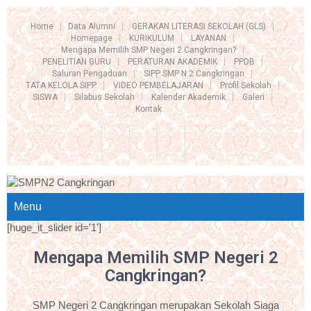
Home
Data Alumni
GERAKAN LITERASI SEKOLAH (GLS)
Homepage
KURIKULUM
LAYANAN
Mengapa Memilih SMP Negeri 2 Cangkringan?
PENELITIAN GURU
PERATURAN AKADEMIK
PPDB
Saluran Pengaduan
SIPP SMP N 2 Cangkringan
TATA KELOLA SIPP
VIDEO PEMBELAJARAN
Profil Sekolah
SISWA
Silabus Sekolah
Kalender Akademik
Galeri
Kontak
Menu
[huge_it_slider id='1']
Mengapa Memilih SMP Negeri 2
Cangkringan?
SMP Negeri 2 Cangkringan merupakan Sekolah Siaga