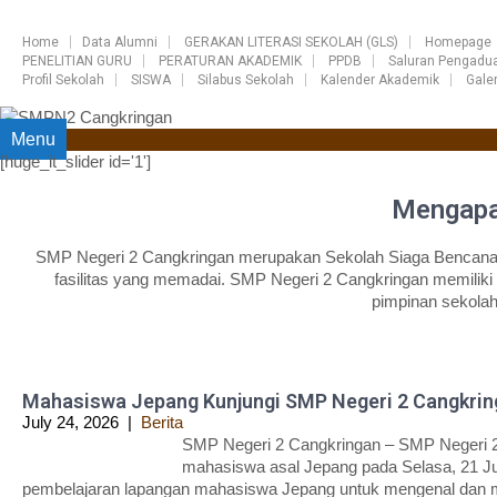
Home
Data Alumni
GERAKAN LITERASI SEKOLAH (GLS)
Homepage
PENELITIAN GURU
PERATURAN AKADEMIK
PPDB
Saluran Pengadu
Profil Sekolah
SISWA
Silabus Sekolah
Kalender Akademik
Galer
Menu
[huge_it_slider id='1']
Mengapa
SMP Negeri 2 Cangkringan merupakan Sekolah Siaga Bencana (S
fasilitas yang memadai. SMP Negeri 2 Cangkringan memiliki 
pimpinan sekola
Mahasiswa Jepang Kunjungi SMP Negeri 2 Cangkrin
July 24, 2026
|
Berita
SMP Negeri 2 Cangkringan – SMP Negeri 2
mahasiswa asal Jepang pada Selasa, 21 Jul
pembelajaran lapangan mahasiswa Jepang untuk mengenal dan m