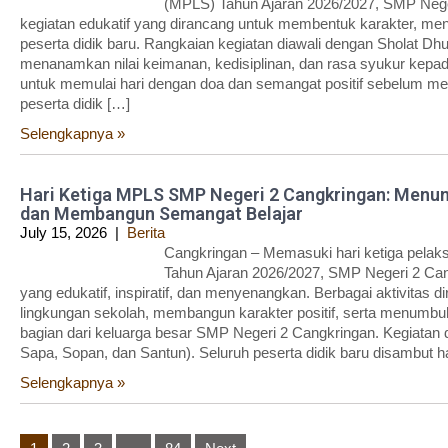
(MPLS) Tahun Ajaran 2026/2027, SMP Nege
kegiatan edukatif yang dirancang untuk membentuk karakter, m
peserta didik baru. Rangkaian kegiatan diawali dengan Sholat Dh
menanamkan nilai keimanan, kedisiplinan, dan rasa syukur kepada 
untuk memulai hari dengan doa dan semangat positif sebelum men
peserta didik […]
Selengkapnya »
Hari Ketiga MPLS SMP Negeri 2 Cangkringan: Menu
dan Membangun Semangat Belajar
July 15, 2026
|
Berita
Cangkringan – Memasuki hari ketiga pela
Tahun Ajaran 2026/2027, SMP Negeri 2 Can
yang edukatif, inspiratif, dan menyenangkan. Berbagai aktivitas
lingkungan sekolah, membangun karakter positif, serta menumbu
bagian dari keluarga besar SMP Negeri 2 Cangkringan. Kegiata
Sapa, Sopan, dan Santun). Seluruh peserta didik baru disambut h
Selengkapnya »
Posts