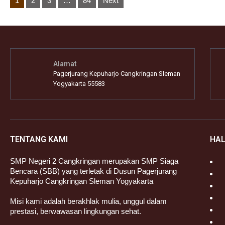
1
2
3
…
84
Next
pagination
Alamat
Pagerjurang Kepuharjo Cangkringan Sleman
Yogyakarta 55583
TENTANG KAMI
HA
SMP Negeri 2 Cangkringan merupakan SMP Siaga
Bencara (SBB) yang terletak di Dusun Pagerjurang
Kepuharjo Cangkringan Sleman Yogyakarta
Misi kami adalah berakhlak mulia, unggul dalam
prestasi, berwawasan lingkungan sehat.