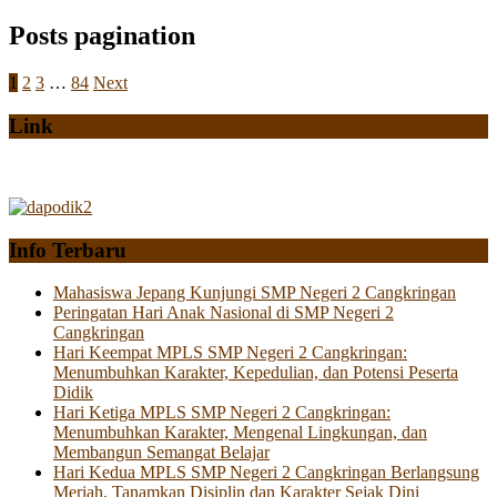
Posts pagination
1
2
3
…
84
Next
Link
Info Terbaru
Mahasiswa Jepang Kunjungi SMP Negeri 2 Cangkringan
Peringatan Hari Anak Nasional di SMP Negeri 2
Cangkringan
Hari Keempat MPLS SMP Negeri 2 Cangkringan:
Menumbuhkan Karakter, Kepedulian, dan Potensi Peserta
Didik
Hari Ketiga MPLS SMP Negeri 2 Cangkringan:
Menumbuhkan Karakter, Mengenal Lingkungan, dan
Membangun Semangat Belajar
Hari Kedua MPLS SMP Negeri 2 Cangkringan Berlangsung
Meriah, Tanamkan Disiplin dan Karakter Sejak Dini