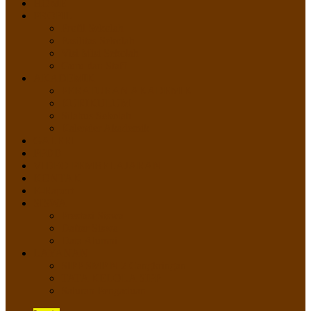
HOME
PROFIL
Profil Sekolah
Fasilitas Sekolah
Visi Misi Sekolah
Guru dan Staff
AKADEMIK
PERATURAN AKADEMIK
KURIKULUM
Silabus Sekolah
Kalender Akademik
GALERI
PPDB
VIDEO PEMBELAJARAN
KONTAK
E-Raport
SISWA
Prestasi Siswa
Daftar Siswa
Data Alumni
LAYANAN
SIPP SMP N 2 Cangkringan
TATA KELOLA SIPP
Saluran Pengaduan