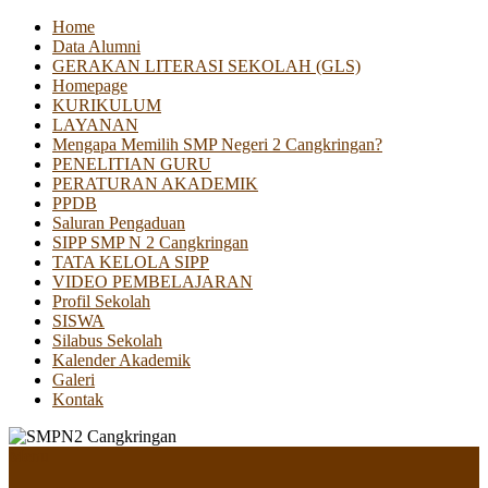
Home
Data Alumni
GERAKAN LITERASI SEKOLAH (GLS)
Homepage
KURIKULUM
LAYANAN
Mengapa Memilih SMP Negeri 2 Cangkringan?
PENELITIAN GURU
PERATURAN AKADEMIK
PPDB
Saluran Pengaduan
SIPP SMP N 2 Cangkringan
TATA KELOLA SIPP
VIDEO PEMBELAJARAN
Profil Sekolah
SISWA
Silabus Sekolah
Kalender Akademik
Galeri
Kontak
Menu