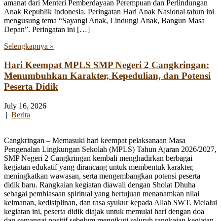
amanat dari Menteri Pemberdayaan Perempuan dan Perlindungan
Anak Republik Indonesia. Peringatan Hari Anak Nasional tahun ini
mengusung tema “Sayangi Anak, Lindungi Anak, Bangun Masa
Depan”. Peringatan ini […]
Selengkapnya »
Hari Keempat MPLS SMP Negeri 2 Cangkringan:
Menumbuhkan Karakter, Kepedulian, dan Potensi
Peserta Didik
July 16, 2026
|
Berita
Cangkringan – Memasuki hari keempat pelaksanaan Masa
Pengenalan Lingkungan Sekolah (MPLS) Tahun Ajaran 2026/2027,
SMP Negeri 2 Cangkringan kembali menghadirkan berbagai
kegiatan edukatif yang dirancang untuk membentuk karakter,
meningkatkan wawasan, serta mengembangkan potensi peserta
didik baru. Rangkaian kegiatan diawali dengan Sholat Dhuha
sebagai pembiasaan spiritual yang bertujuan menanamkan nilai
keimanan, kedisiplinan, dan rasa syukur kepada Allah SWT. Melalui
kegiatan ini, peserta didik diajak untuk memulai hari dengan doa
dan semangat positif sebelum mengikuti seluruh rangkaian kegiatan