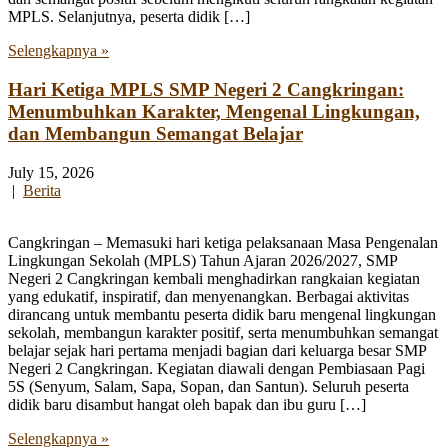
MPLS. Selanjutnya, peserta didik […]
Selengkapnya »
Hari Ketiga MPLS SMP Negeri 2 Cangkringan:
Menumbuhkan Karakter, Mengenal Lingkungan,
dan Membangun Semangat Belajar
July 15, 2026
|
Berita
Cangkringan – Memasuki hari ketiga pelaksanaan Masa Pengenalan
Lingkungan Sekolah (MPLS) Tahun Ajaran 2026/2027, SMP
Negeri 2 Cangkringan kembali menghadirkan rangkaian kegiatan
yang edukatif, inspiratif, dan menyenangkan. Berbagai aktivitas
dirancang untuk membantu peserta didik baru mengenal lingkungan
sekolah, membangun karakter positif, serta menumbuhkan semangat
belajar sejak hari pertama menjadi bagian dari keluarga besar SMP
Negeri 2 Cangkringan. Kegiatan diawali dengan Pembiasaan Pagi
5S (Senyum, Salam, Sapa, Sopan, dan Santun). Seluruh peserta
didik baru disambut hangat oleh bapak dan ibu guru […]
Selengkapnya »