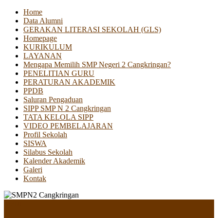
Home
Data Alumni
GERAKAN LITERASI SEKOLAH (GLS)
Homepage
KURIKULUM
LAYANAN
Mengapa Memilih SMP Negeri 2 Cangkringan?
PENELITIAN GURU
PERATURAN AKADEMIK
PPDB
Saluran Pengaduan
SIPP SMP N 2 Cangkringan
TATA KELOLA SIPP
VIDEO PEMBELAJARAN
Profil Sekolah
SISWA
Silabus Sekolah
Kalender Akademik
Galeri
Kontak
Menu