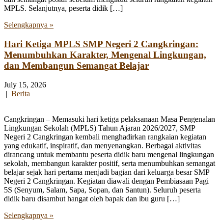
MPLS. Selanjutnya, peserta didik […]
Selengkapnya »
Hari Ketiga MPLS SMP Negeri 2 Cangkringan:
Menumbuhkan Karakter, Mengenal Lingkungan,
dan Membangun Semangat Belajar
July 15, 2026
|
Berita
Cangkringan – Memasuki hari ketiga pelaksanaan Masa Pengenalan
Lingkungan Sekolah (MPLS) Tahun Ajaran 2026/2027, SMP
Negeri 2 Cangkringan kembali menghadirkan rangkaian kegiatan
yang edukatif, inspiratif, dan menyenangkan. Berbagai aktivitas
dirancang untuk membantu peserta didik baru mengenal lingkungan
sekolah, membangun karakter positif, serta menumbuhkan semangat
belajar sejak hari pertama menjadi bagian dari keluarga besar SMP
Negeri 2 Cangkringan. Kegiatan diawali dengan Pembiasaan Pagi
5S (Senyum, Salam, Sapa, Sopan, dan Santun). Seluruh peserta
didik baru disambut hangat oleh bapak dan ibu guru […]
Selengkapnya »