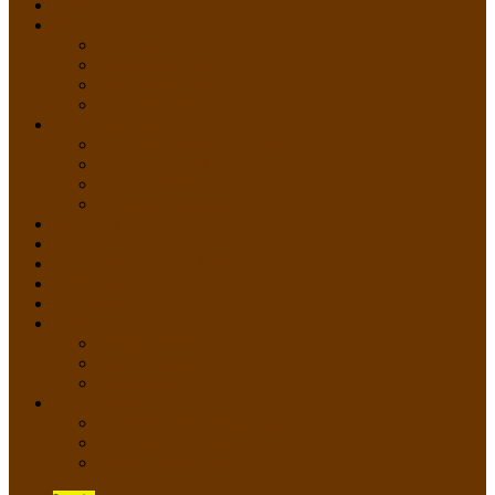
HOME
PROFIL
Profil Sekolah
Fasilitas Sekolah
Visi Misi Sekolah
Guru dan Staff
AKADEMIK
PERATURAN AKADEMIK
KURIKULUM
Silabus Sekolah
Kalender Akademik
GALERI
PPDB
VIDEO PEMBELAJARAN
KONTAK
E-Raport
SISWA
Prestasi Siswa
Daftar Siswa
Data Alumni
LAYANAN
SIPP SMP N 2 Cangkringan
TATA KELOLA SIPP
Saluran Pengaduan