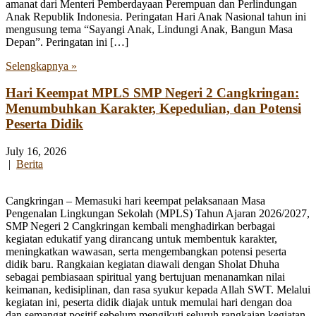
amanat dari Menteri Pemberdayaan Perempuan dan Perlindungan
Anak Republik Indonesia. Peringatan Hari Anak Nasional tahun ini
mengusung tema “Sayangi Anak, Lindungi Anak, Bangun Masa
Depan”. Peringatan ini […]
Selengkapnya »
Hari Keempat MPLS SMP Negeri 2 Cangkringan:
Menumbuhkan Karakter, Kepedulian, dan Potensi
Peserta Didik
July 16, 2026
|
Berita
Cangkringan – Memasuki hari keempat pelaksanaan Masa
Pengenalan Lingkungan Sekolah (MPLS) Tahun Ajaran 2026/2027,
SMP Negeri 2 Cangkringan kembali menghadirkan berbagai
kegiatan edukatif yang dirancang untuk membentuk karakter,
meningkatkan wawasan, serta mengembangkan potensi peserta
didik baru. Rangkaian kegiatan diawali dengan Sholat Dhuha
sebagai pembiasaan spiritual yang bertujuan menanamkan nilai
keimanan, kedisiplinan, dan rasa syukur kepada Allah SWT. Melalui
kegiatan ini, peserta didik diajak untuk memulai hari dengan doa
dan semangat positif sebelum mengikuti seluruh rangkaian kegiatan