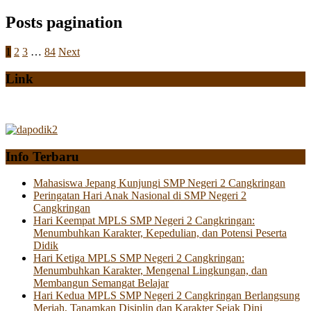
Posts pagination
1
2
3
…
84
Next
Link
Info Terbaru
Mahasiswa Jepang Kunjungi SMP Negeri 2 Cangkringan
Peringatan Hari Anak Nasional di SMP Negeri 2
Cangkringan
Hari Keempat MPLS SMP Negeri 2 Cangkringan:
Menumbuhkan Karakter, Kepedulian, dan Potensi Peserta
Didik
Hari Ketiga MPLS SMP Negeri 2 Cangkringan:
Menumbuhkan Karakter, Mengenal Lingkungan, dan
Membangun Semangat Belajar
Hari Kedua MPLS SMP Negeri 2 Cangkringan Berlangsung
Meriah, Tanamkan Disiplin dan Karakter Sejak Dini