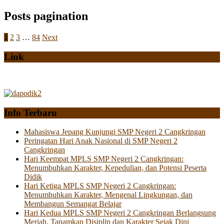
Posts pagination
1
2
3
…
84
Next
Link
Info Terbaru
Mahasiswa Jepang Kunjungi SMP Negeri 2 Cangkringan
Peringatan Hari Anak Nasional di SMP Negeri 2
Cangkringan
Hari Keempat MPLS SMP Negeri 2 Cangkringan:
Menumbuhkan Karakter, Kepedulian, dan Potensi Peserta
Didik
Hari Ketiga MPLS SMP Negeri 2 Cangkringan:
Menumbuhkan Karakter, Mengenal Lingkungan, dan
Membangun Semangat Belajar
Hari Kedua MPLS SMP Negeri 2 Cangkringan Berlangsung
Meriah, Tanamkan Disiplin dan Karakter Sejak Dini