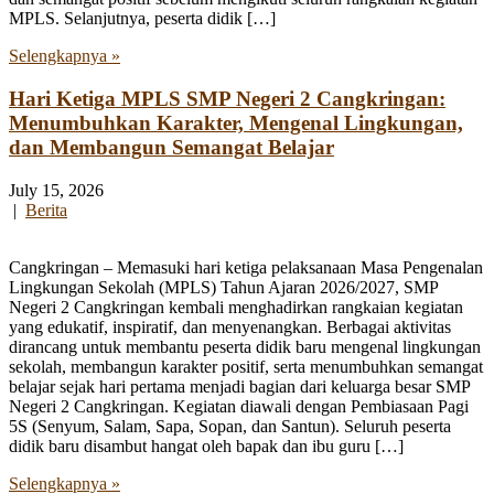
MPLS. Selanjutnya, peserta didik […]
Selengkapnya »
Hari Ketiga MPLS SMP Negeri 2 Cangkringan:
Menumbuhkan Karakter, Mengenal Lingkungan,
dan Membangun Semangat Belajar
July 15, 2026
|
Berita
Cangkringan – Memasuki hari ketiga pelaksanaan Masa Pengenalan
Lingkungan Sekolah (MPLS) Tahun Ajaran 2026/2027, SMP
Negeri 2 Cangkringan kembali menghadirkan rangkaian kegiatan
yang edukatif, inspiratif, dan menyenangkan. Berbagai aktivitas
dirancang untuk membantu peserta didik baru mengenal lingkungan
sekolah, membangun karakter positif, serta menumbuhkan semangat
belajar sejak hari pertama menjadi bagian dari keluarga besar SMP
Negeri 2 Cangkringan. Kegiatan diawali dengan Pembiasaan Pagi
5S (Senyum, Salam, Sapa, Sopan, dan Santun). Seluruh peserta
didik baru disambut hangat oleh bapak dan ibu guru […]
Selengkapnya »