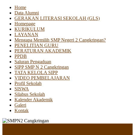
Home
Data Alumni
GERAKAN LITERASI SEKOLAH (GLS)
Homepage
KURIKULUM
LAYANAN
Mengapa Memilih SMP Negeri 2 Cangkringan?
PENELITIAN GURU
PERATURAN AKADEMIK
PPDB
Saluran Pengaduan
SIPP SMP N 2 Cangkringan
TATA KELOLA SIPP
VIDEO PEMBELAJARAN
Profil Sekolah
SISWA
Silabus Sekolah
Kalender Akademik
Galeri
Kontak
Menu