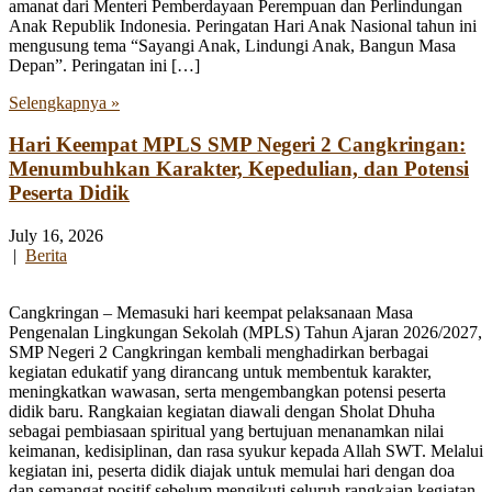
amanat dari Menteri Pemberdayaan Perempuan dan Perlindungan
Anak Republik Indonesia. Peringatan Hari Anak Nasional tahun ini
mengusung tema “Sayangi Anak, Lindungi Anak, Bangun Masa
Depan”. Peringatan ini […]
Selengkapnya »
Hari Keempat MPLS SMP Negeri 2 Cangkringan:
Menumbuhkan Karakter, Kepedulian, dan Potensi
Peserta Didik
July 16, 2026
|
Berita
Cangkringan – Memasuki hari keempat pelaksanaan Masa
Pengenalan Lingkungan Sekolah (MPLS) Tahun Ajaran 2026/2027,
SMP Negeri 2 Cangkringan kembali menghadirkan berbagai
kegiatan edukatif yang dirancang untuk membentuk karakter,
meningkatkan wawasan, serta mengembangkan potensi peserta
didik baru. Rangkaian kegiatan diawali dengan Sholat Dhuha
sebagai pembiasaan spiritual yang bertujuan menanamkan nilai
keimanan, kedisiplinan, dan rasa syukur kepada Allah SWT. Melalui
kegiatan ini, peserta didik diajak untuk memulai hari dengan doa
dan semangat positif sebelum mengikuti seluruh rangkaian kegiatan