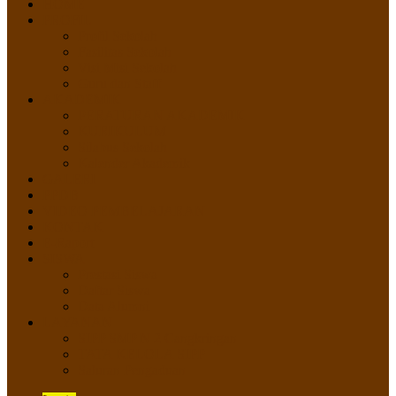
HOME
PROFIL
Profil Sekolah
Fasilitas Sekolah
Visi Misi Sekolah
Guru dan Staff
AKADEMIK
PERATURAN AKADEMIK
KURIKULUM
Silabus Sekolah
Kalender Akademik
GALERI
PPDB
VIDEO PEMBELAJARAN
KONTAK
E-Raport
SISWA
Prestasi Siswa
Daftar Siswa
Data Alumni
LAYANAN
SIPP SMP N 2 Cangkringan
TATA KELOLA SIPP
Saluran Pengaduan