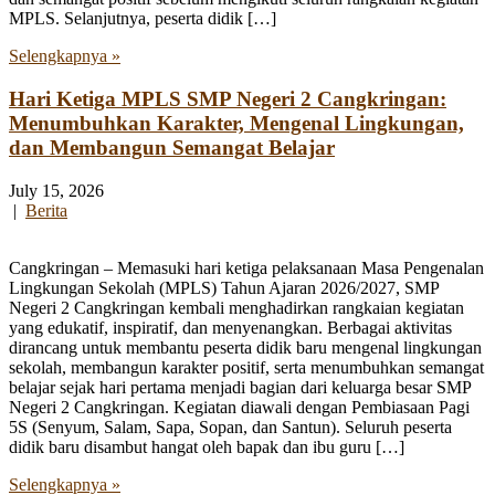
MPLS. Selanjutnya, peserta didik […]
Selengkapnya »
Hari Ketiga MPLS SMP Negeri 2 Cangkringan:
Menumbuhkan Karakter, Mengenal Lingkungan,
dan Membangun Semangat Belajar
July 15, 2026
|
Berita
Cangkringan – Memasuki hari ketiga pelaksanaan Masa Pengenalan
Lingkungan Sekolah (MPLS) Tahun Ajaran 2026/2027, SMP
Negeri 2 Cangkringan kembali menghadirkan rangkaian kegiatan
yang edukatif, inspiratif, dan menyenangkan. Berbagai aktivitas
dirancang untuk membantu peserta didik baru mengenal lingkungan
sekolah, membangun karakter positif, serta menumbuhkan semangat
belajar sejak hari pertama menjadi bagian dari keluarga besar SMP
Negeri 2 Cangkringan. Kegiatan diawali dengan Pembiasaan Pagi
5S (Senyum, Salam, Sapa, Sopan, dan Santun). Seluruh peserta
didik baru disambut hangat oleh bapak dan ibu guru […]
Selengkapnya »