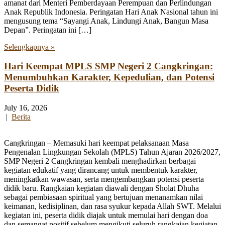
amanat dari Menteri Pemberdayaan Perempuan dan Perlindungan
Anak Republik Indonesia. Peringatan Hari Anak Nasional tahun ini
mengusung tema “Sayangi Anak, Lindungi Anak, Bangun Masa
Depan”. Peringatan ini […]
Selengkapnya »
Hari Keempat MPLS SMP Negeri 2 Cangkringan:
Menumbuhkan Karakter, Kepedulian, dan Potensi
Peserta Didik
July 16, 2026
|
Berita
Cangkringan – Memasuki hari keempat pelaksanaan Masa
Pengenalan Lingkungan Sekolah (MPLS) Tahun Ajaran 2026/2027,
SMP Negeri 2 Cangkringan kembali menghadirkan berbagai
kegiatan edukatif yang dirancang untuk membentuk karakter,
meningkatkan wawasan, serta mengembangkan potensi peserta
didik baru. Rangkaian kegiatan diawali dengan Sholat Dhuha
sebagai pembiasaan spiritual yang bertujuan menanamkan nilai
keimanan, kedisiplinan, dan rasa syukur kepada Allah SWT. Melalui
kegiatan ini, peserta didik diajak untuk memulai hari dengan doa
dan semangat positif sebelum mengikuti seluruh rangkaian kegiatan