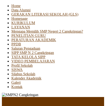
Home
Data Alumni
GERAKAN LITERASI SEKOLAH (GLS)
Homepage
KURIKULUM
LAYANAN
Mengapa Memilih SMP Negeri 2 Cangkringan?
PENELITIAN GURU
PERATURAN AKADEMIK
PPDB
Saluran Pengaduan
SIPP SMP N 2 Cangkringan
TATA KELOLA SIPP
VIDEO PEMBELAJARAN
Profil Sekolah
SISWA
Silabus Sekolah
Kalender Akademik
Galeri
Kontak
Menu