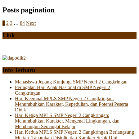
Posts pagination
1
2
3
…
84
Next
Link
Info Terbaru
Mahasiswa Jepang Kunjungi SMP Negeri 2 Cangkringan
Peringatan Hari Anak Nasional di SMP Negeri 2
Cangkringan
Hari Keempat MPLS SMP Negeri 2 Cangkringan:
Menumbuhkan Karakter, Kepedulian, dan Potensi Peserta
Didik
Hari Ketiga MPLS SMP Negeri 2 Cangkringan:
Menumbuhkan Karakter, Mengenal Lingkungan, dan
Membangun Semangat Belajar
Hari Kedua MPLS SMP Negeri 2 Cangkringan Berlangsung
Meriah, Tanamkan Disiplin dan Karakter Sejak Dini