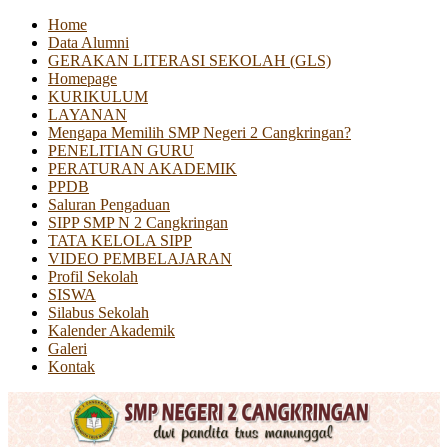
Home
Data Alumni
GERAKAN LITERASI SEKOLAH (GLS)
Homepage
KURIKULUM
LAYANAN
Mengapa Memilih SMP Negeri 2 Cangkringan?
PENELITIAN GURU
PERATURAN AKADEMIK
PPDB
Saluran Pengaduan
SIPP SMP N 2 Cangkringan
TATA KELOLA SIPP
VIDEO PEMBELAJARAN
Profil Sekolah
SISWA
Silabus Sekolah
Kalender Akademik
Galeri
Kontak