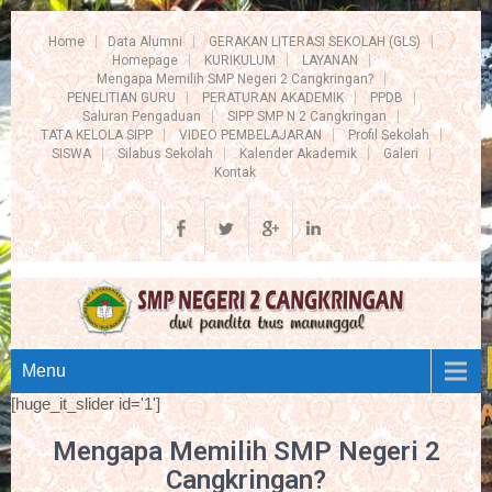
Home
Data Alumni
GERAKAN LITERASI SEKOLAH (GLS)
Homepage
KURIKULUM
LAYANAN
Mengapa Memilih SMP Negeri 2 Cangkringan?
PENELITIAN GURU
PERATURAN AKADEMIK
PPDB
Saluran Pengaduan
SIPP SMP N 2 Cangkringan
TATA KELOLA SIPP
VIDEO PEMBELAJARAN
Profil Sekolah
SISWA
Silabus Sekolah
Kalender Akademik
Galeri
Kontak
Menu
[huge_it_slider id='1']
Mengapa Memilih SMP Negeri 2
Cangkringan?