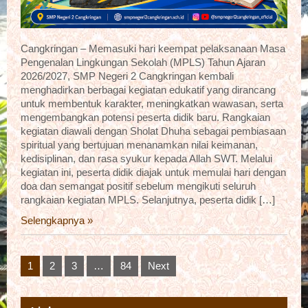
Cangkringan – Memasuki hari keempat pelaksanaan Masa
Pengenalan Lingkungan Sekolah (MPLS) Tahun Ajaran
2026/2027, SMP Negeri 2 Cangkringan kembali
menghadirkan berbagai kegiatan edukatif yang dirancang
untuk membentuk karakter, meningkatkan wawasan, serta
mengembangkan potensi peserta didik baru. Rangkaian
kegiatan diawali dengan Sholat Dhuha sebagai pembiasaan
spiritual yang bertujuan menanamkan nilai keimanan,
kedisiplinan, dan rasa syukur kepada Allah SWT. Melalui
kegiatan ini, peserta didik diajak untuk memulai hari dengan
doa dan semangat positif sebelum mengikuti seluruh
rangkaian kegiatan MPLS. Selanjutnya, peserta didik […]
Selengkapnya »
Posts
1
2
3
…
84
Next
pagination