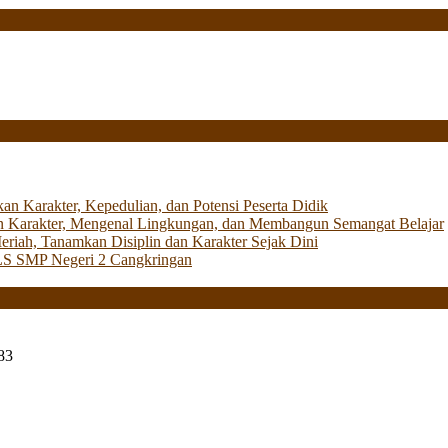
Karakter, Kepedulian, dan Potensi Peserta Didik
 Karakter, Mengenal Lingkungan, dan Membangun Semangat Belajar
iah, Tanamkan Disiplin dan Karakter Sejak Dini
LS SMP Negeri 2 Cangkringan
83