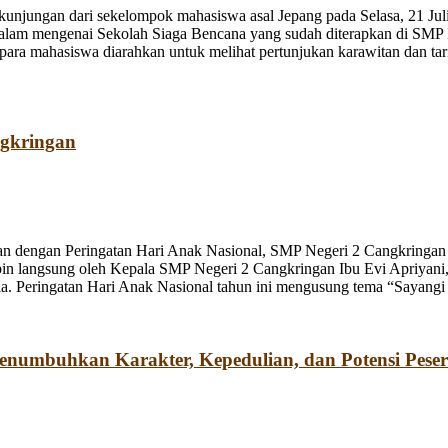
jungan dari sekelompok mahasiswa asal Jepang pada Selasa, 21 Juli
dalam mengenai Sekolah Siaga Bencana yang sudah diterapkan di SMP
a mahasiswa diarahkan untuk melihat pertunjukan karawitan dan tari o
ngkringan
n dengan Peringatan Hari Anak Nasional, SMP Negeri 2 Cangkringan m
pin langsung oleh Kepala SMP Negeri 2 Cangkringan Ibu Evi Apriyani
. Peringatan Hari Anak Nasional tahun ini mengusung tema “Sayangi
umbuhkan Karakter, Kepedulian, dan Potensi Peser