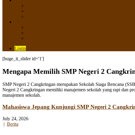
SISWA
Prestasi Siswa
Daftar Siswa
Data Alumni
LAYANAN
SIPP SMP N 2 Cangkringan
TATA KELOLA SIPP
Saluran Pengaduan
Login
[huge_it_slider id='1']
Mengapa Memilih SMP Negeri 2 Cangkri
SMP Negeri 2 Cangkringan merupakan Sekolah Siaga Bencana (SSB) y
Negeri 2 Cangkringan memiliki manajemen sekolah yang rapi dan pro
manajemen sekolah.
Mahasiswa Jepang Kunjungi SMP Negeri 2 Cangkri
July 24, 2026
|
Berita