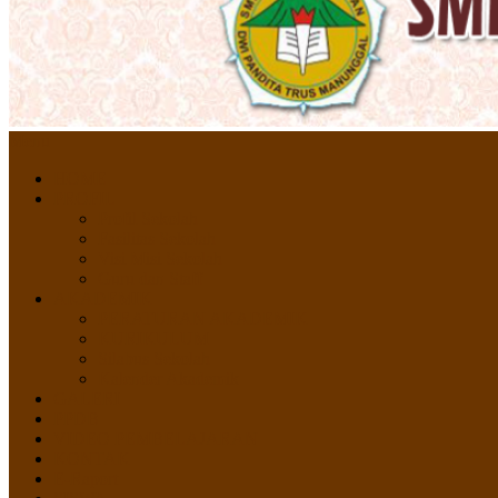
Menu
HOME
PROFIL
Profil Sekolah
Fasilitas Sekolah
Visi Misi Sekolah
Guru dan Staff
AKADEMIK
PERATURAN AKADEMIK
KURIKULUM
Silabus Sekolah
Kalender Akademik
GALERI
PPDB
VIDEO PEMBELAJARAN
KONTAK
E-Raport