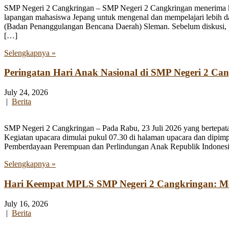
SMP Negeri 2 Cangkringan – SMP Negeri 2 Cangkringan menerima kun
lapangan mahasiswa Jepang untuk mengenal dan mempelajari lebih 
(Badan Penanggulangan Bencana Daerah) Sleman. Sebelum diskusi, par
[…]
Selengkapnya »
Peringatan Hari Anak Nasional di SMP Negeri 2 Ca
July 24, 2026
|
Berita
SMP Negeri 2 Cangkringan – Pada Rabu, 23 Juli 2026 yang bertepata
Kegiatan upacara dimulai pukul 07.30 di halaman upacara dan dipim
Pemberdayaan Perempuan dan Perlindungan Anak Republik Indonesia
Selengkapnya »
Hari Keempat MPLS SMP Negeri 2 Cangkringan: Men
July 16, 2026
|
Berita