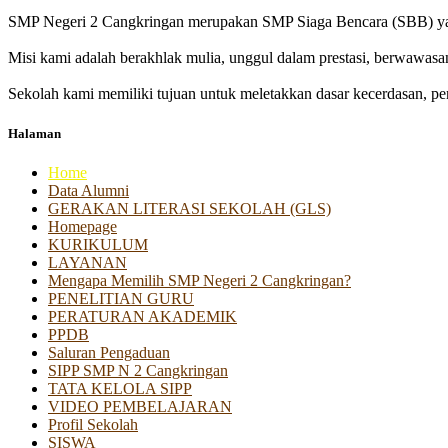
SMP Negeri 2 Cangkringan merupakan SMP Siaga Bencara (SBB) yan
Misi kami adalah berakhlak mulia, unggul dalam prestasi, berwawasa
Sekolah kami memiliki tujuan untuk meletakkan dasar kecerdasan, pen
Halaman
Home
Data Alumni
GERAKAN LITERASI SEKOLAH (GLS)
Homepage
KURIKULUM
LAYANAN
Mengapa Memilih SMP Negeri 2 Cangkringan?
PENELITIAN GURU
PERATURAN AKADEMIK
PPDB
Saluran Pengaduan
SIPP SMP N 2 Cangkringan
TATA KELOLA SIPP
VIDEO PEMBELAJARAN
Profil Sekolah
SISWA