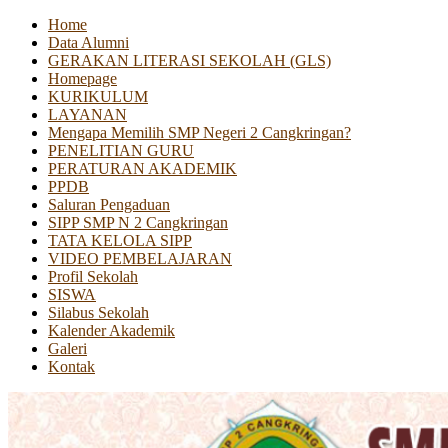
Home
Data Alumni
GERAKAN LITERASI SEKOLAH (GLS)
Homepage
KURIKULUM
LAYANAN
Mengapa Memilih SMP Negeri 2 Cangkringan?
PENELITIAN GURU
PERATURAN AKADEMIK
PPDB
Saluran Pengaduan
SIPP SMP N 2 Cangkringan
TATA KELOLA SIPP
VIDEO PEMBELAJARAN
Profil Sekolah
SISWA
Silabus Sekolah
Kalender Akademik
Galeri
Kontak