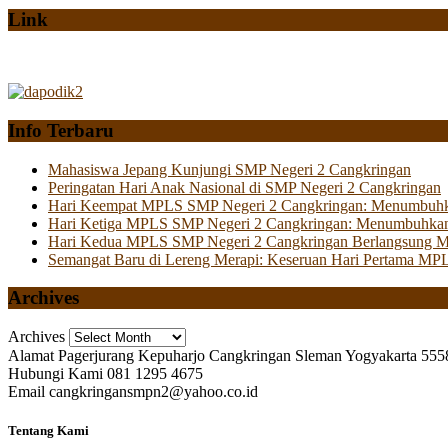
Link
Info Terbaru
Mahasiswa Jepang Kunjungi SMP Negeri 2 Cangkringan
Peringatan Hari Anak Nasional di SMP Negeri 2 Cangkringan
Hari Keempat MPLS SMP Negeri 2 Cangkringan: Menumbuhkan 
Hari Ketiga MPLS SMP Negeri 2 Cangkringan: Menumbuhkan
Hari Kedua MPLS SMP Negeri 2 Cangkringan Berlangsung Mer
Semangat Baru di Lereng Merapi: Keseruan Hari Pertama MP
Archives
Archives
Alamat
Pagerjurang Kepuharjo Cangkringan Sleman Yogyakarta 555
Hubungi Kami
081 1295 4675
Email
cangkringansmpn2@yahoo.co.id
Tentang Kami