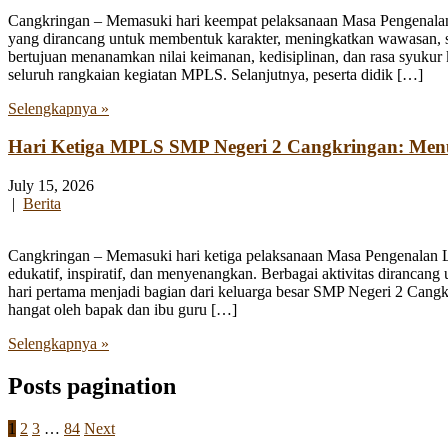
Cangkringan – Memasuki hari keempat pelaksanaan Masa Pengenala
yang dirancang untuk membentuk karakter, meningkatkan wawasan, se
bertujuan menanamkan nilai keimanan, kedisiplinan, dan rasa syukur 
seluruh rangkaian kegiatan MPLS. Selanjutnya, peserta didik […]
Selengkapnya »
Hari Ketiga MPLS SMP Negeri 2 Cangkringan: Me
July 15, 2026
|
Berita
Cangkringan – Memasuki hari ketiga pelaksanaan Masa Pengenalan
edukatif, inspiratif, dan menyenangkan. Berbagai aktivitas diranca
hari pertama menjadi bagian dari keluarga besar SMP Negeri 2 Cangk
hangat oleh bapak dan ibu guru […]
Selengkapnya »
Posts pagination
1
2
3
…
84
Next