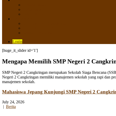
SISWA
Prestasi Siswa
Daftar Siswa
Data Alumni
LAYANAN
SIPP SMP N 2 Cangkringan
TATA KELOLA SIPP
Saluran Pengaduan
Login
[huge_it_slider id='1']
Mengapa Memilih SMP Negeri 2 Cangkri
SMP Negeri 2 Cangkringan merupakan Sekolah Siaga Bencana (SSB) y
Negeri 2 Cangkringan memiliki manajemen sekolah yang rapi dan pro
manajemen sekolah.
Mahasiswa Jepang Kunjungi SMP Negeri 2 Cangkri
July 24, 2026
|
Berita