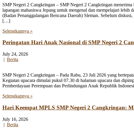
SMP Negeri 2 Cangkringan – SMP Negeri 2 Cangkringan menerima kun
lapangan mahasiswa Jepang untuk mengenal dan mempelajari lebih 
(Badan Penanggulangan Bencana Daerah) Sleman. Sebelum diskusi, par
[…]
Selengkapnya »
Peringatan Hari Anak Nasional di SMP Negeri 2 Ca
July 24, 2026
|
Berita
SMP Negeri 2 Cangkringan – Pada Rabu, 23 Juli 2026 yang bertepata
Kegiatan upacara dimulai pukul 07.30 di halaman upacara dan dipim
Pemberdayaan Perempuan dan Perlindungan Anak Republik Indonesia
Selengkapnya »
Hari Keempat MPLS SMP Negeri 2 Cangkringan: Men
July 16, 2026
|
Berita