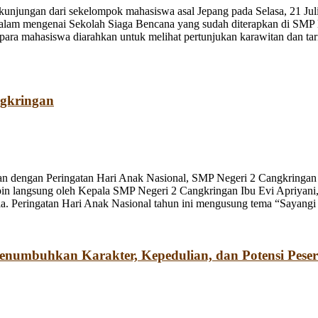
jungan dari sekelompok mahasiswa asal Jepang pada Selasa, 21 Juli
dalam mengenai Sekolah Siaga Bencana yang sudah diterapkan di SMP
a mahasiswa diarahkan untuk melihat pertunjukan karawitan dan tari o
ngkringan
n dengan Peringatan Hari Anak Nasional, SMP Negeri 2 Cangkringan m
pin langsung oleh Kepala SMP Negeri 2 Cangkringan Ibu Evi Apriyani
. Peringatan Hari Anak Nasional tahun ini mengusung tema “Sayangi
umbuhkan Karakter, Kepedulian, dan Potensi Peser