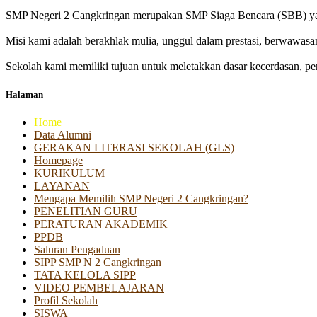
SMP Negeri 2 Cangkringan merupakan SMP Siaga Bencara (SBB) yan
Misi kami adalah berakhlak mulia, unggul dalam prestasi, berwawasa
Sekolah kami memiliki tujuan untuk meletakkan dasar kecerdasan, pen
Halaman
Home
Data Alumni
GERAKAN LITERASI SEKOLAH (GLS)
Homepage
KURIKULUM
LAYANAN
Mengapa Memilih SMP Negeri 2 Cangkringan?
PENELITIAN GURU
PERATURAN AKADEMIK
PPDB
Saluran Pengaduan
SIPP SMP N 2 Cangkringan
TATA KELOLA SIPP
VIDEO PEMBELAJARAN
Profil Sekolah
SISWA