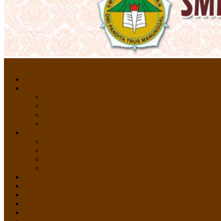
Menu
HOME
PROFIL
Profil Sekolah
Fasilitas Sekolah
Visi Misi Sekolah
Guru dan Staff
AKADEMIK
PERATURAN AKADEMIK
KURIKULUM
Silabus Sekolah
Kalender Akademik
GALERI
PPDB
VIDEO PEMBELAJARAN
KONTAK
E-Raport