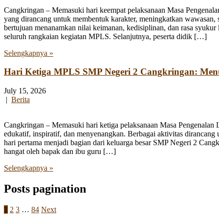
Cangkringan – Memasuki hari keempat pelaksanaan Masa Pengenala
yang dirancang untuk membentuk karakter, meningkatkan wawasan, se
bertujuan menanamkan nilai keimanan, kedisiplinan, dan rasa syukur 
seluruh rangkaian kegiatan MPLS. Selanjutnya, peserta didik […]
Selengkapnya »
Hari Ketiga MPLS SMP Negeri 2 Cangkringan: Me
July 15, 2026
|
Berita
Cangkringan – Memasuki hari ketiga pelaksanaan Masa Pengenalan
edukatif, inspiratif, dan menyenangkan. Berbagai aktivitas diranca
hari pertama menjadi bagian dari keluarga besar SMP Negeri 2 Cangk
hangat oleh bapak dan ibu guru […]
Selengkapnya »
Posts pagination
1
2
3
…
84
Next