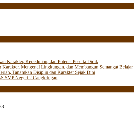
Karakter, Kepedulian, dan Potensi Peserta Didik
 Karakter, Mengenal Lingkungan, dan Membangun Semangat Belajar
iah, Tanamkan Disiplin dan Karakter Sejak Dini
LS SMP Negeri 2 Cangkringan
83