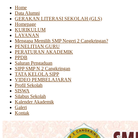
Home
Data Alumni
GERAKAN LITERASI SEKOLAH (GLS)
Homepage
KURIKULUM
LAYANAN
Mengapa Memilih SMP Negeri 2 Cangkringan?
PENELITIAN GURU
PERATURAN AKADEMIK
PPDB
Saluran Pengaduan
SIPP SMP N 2 Cangkringan
TATA KELOLA SIPP
VIDEO PEMBELAJARAN
Profil Sekolah
SISWA
Silabus Sekolah
Kalender Akademik
Galeri
Kontak