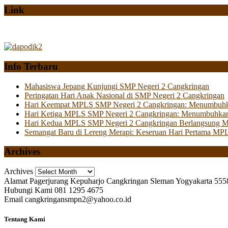
Link
Info Terbaru
Mahasiswa Jepang Kunjungi SMP Negeri 2 Cangkringan
Peringatan Hari Anak Nasional di SMP Negeri 2 Cangkringan
Hari Keempat MPLS SMP Negeri 2 Cangkringan: Menumbuhkan 
Hari Ketiga MPLS SMP Negeri 2 Cangkringan: Menumbuhkan
Hari Kedua MPLS SMP Negeri 2 Cangkringan Berlangsung Mer
Semangat Baru di Lereng Merapi: Keseruan Hari Pertama MP
Archives
Archives
Alamat
Pagerjurang Kepuharjo Cangkringan Sleman Yogyakarta 555
Hubungi Kami
081 1295 4675
Email
cangkringansmpn2@yahoo.co.id
Tentang Kami