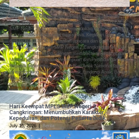
SMP Negeri 2 Cangkringan – Pada Rabu, 23 Juli 2026
yang bertepatan dengan Peringatan Hari Anak Nasional,
SMP Negeri 2 Cangkringan mengadakan kegiatan upacara
dan permainan tradisional bagi siswa. Kegiatan upacara
dimulai pukul 07.30 di halaman upacara dan dipimpin
langsung oleh Kepala SMP Negeri 2 Cangkringan Ibu Evi
Apriyani, S.Pd., M.Pd., dengan membacakan amanat dari
Menteri Pemberdayaan Perempuan dan Perlindungan Anak
Republik Indonesia. Peringatan Hari Anak Nasional tahun
ini mengusung tema “Sayangi Anak, Lindungi Anak, Bangun
Masa Depan”. Peringatan ini […]
Selengkapnya »
Hari Keempat MPLS SMP Negeri 2
Cangkringan: Menumbuhkan Karakter,
Kepedulian, dan Potensi Peserta Didik
July 16, 2026
|
Berita