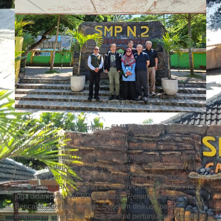
SMP Negeri 2 Cangkringan – SMP Negeri 2 Cangkringan
menerima kunjungan dari sekelompok mahasiswa asal
Jepang pada Selasa, 21 Juli 2026. Kunjungan ini
merupakan bagian dari program pembelajaran lapangan
mahasiswa Jepang untuk mengenal dan mempelajari lebih
dalam mengenai Sekolah Siaga Bencana yang sudah
diterapkan di SMP Negeri 2 Cangkringan. Kunjungan ini
juga didampingi dari BPBD (Badan Penanggulangan
Bencana Daerah) Sleman. Sebelum diskusi, para
mahasiswa diarahkan untuk melihat pertunjukan karawitan