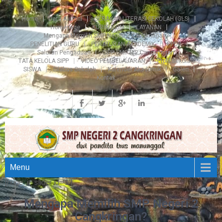
Home
Data Alumni
GERAKAN LITERASI SEKOLAH (GLS)
Homepage
KURIKULUM
LAYANAN
Mengapa Memilih SMP Negeri 2 Cangkringan?
PENELITIAN GURU
PERATURAN AKADEMIK
PPDB
Saluran Pengaduan
SIPP SMP N 2 Cangkringan
TATA KELOLA SIPP
VIDEO PEMBELAJARAN
Profil Sekolah
SISWA
Silabus Sekolah
Kalender Akademik
Galeri
Kontak
Menu
[huge_it_slider id='1']
Mengapa Memilih SMP Negeri 2
Cangkringan?