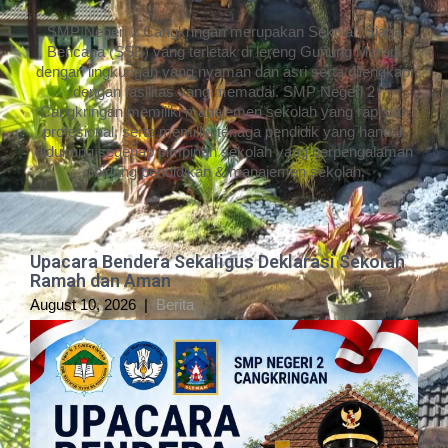
SMP Negeri 2 Cangkringan merupakan Sekolah Siaga
Bencana (SSB) yang terletak di lereng Gunung Merapi
dengan lingkungan yang nyaman dan asri serta dilengkapi
dengan fasilitas yang memadai. SMP Negeri 2
Cangkringan memiliki manajemen sekolah yang rapi dan
profesional, serta memiliki tenaga pendidik yang handal,
didukung segenap pimpinan sekolah yang berpengalaman
dibidang pendidikan & manajemen sekolah.
Upacara Bendera Sekaligus Deklarasi Sekolah
Ramah dan Aman
August 10, 2026
|
Berita