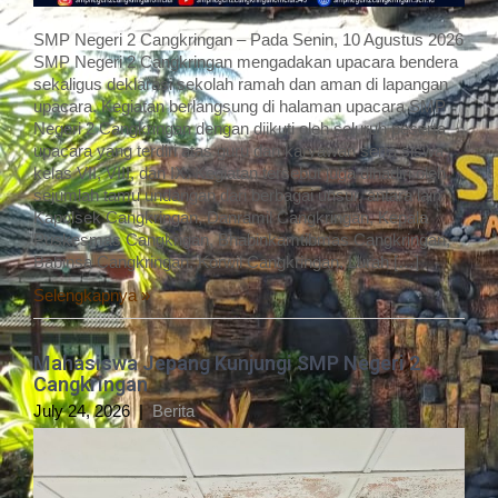
SMP Negeri 2 Cangkringan – Pada Senin, 10 Agustus 2026
SMP Negeri 2 Cangkringan mengadakan upacara bendera
sekaligus deklarasi sekolah ramah dan aman di lapangan
upacara. Kegiatan berlangsung di halaman upacara SMP
Negeri 2 Cangkringan dengan diikuti oleh seluruh peserta
upacara yang terdiri atas guru dan karyawan serta siswa
kelas VII, VIII, dan IX. Kegiatan tersebut juga dihadiri oleh
sejumlah tamu undangan dari berbagai unsur, antara lain
Kapolsek Cangkringan, Danramil Cangkringan, Kepala
Puskesmas Cangkrigan, Bhabinkamtibmas Cangkringan,
Babinsa Cangkringan, Korwil Cangkringan, Lurah […]
Selengkapnya »
Mahasiswa Jepang Kunjungi SMP Negeri 2
Cangkringan
July 24, 2026
|
Berita