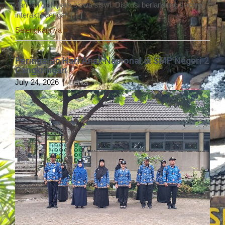
dan tari oleh para siswa siswi. Diskusi berlansung secara
interaktif dengan […]
Selengkapnya »
Peringatan Hari Anak Nasional di SMP Negeri 2
Cangkringan
July 24, 2026
|
Berita