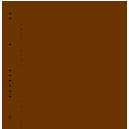
Menu
HOME
PROFIL
Profil Sekolah
Fasilitas Sekolah
Visi Misi Sekolah
Guru dan Staff
AKADEMIK
PERATURAN AKADEMIK
KURIKULUM
Silabus Sekolah
Kalender Akademik
GALERI
PPDB
VIDEO PEMBELAJARAN
KONTAK
E-Raport
SISWA
Prestasi Siswa
Daftar Siswa
Data Alumni
LAYANAN
SIPP SMP N 2 Cangkringan
TATA KELOLA SIPP