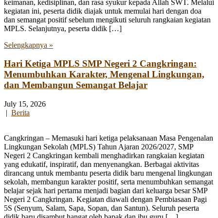
keimanan, kedisiplinan, dan rasa syukur kepada Allah SWT. Melalui
kegiatan ini, peserta didik diajak untuk memulai hari dengan doa
dan semangat positif sebelum mengikuti seluruh rangkaian kegiatan
MPLS. Selanjutnya, peserta didik […]
Selengkapnya »
Hari Ketiga MPLS SMP Negeri 2 Cangkringan:
Menumbuhkan Karakter, Mengenal Lingkungan,
dan Membangun Semangat Belajar
July 15, 2026
|
Berita
Cangkringan – Memasuki hari ketiga pelaksanaan Masa Pengenalan
Lingkungan Sekolah (MPLS) Tahun Ajaran 2026/2027, SMP
Negeri 2 Cangkringan kembali menghadirkan rangkaian kegiatan
yang edukatif, inspiratif, dan menyenangkan. Berbagai aktivitas
dirancang untuk membantu peserta didik baru mengenal lingkungan
sekolah, membangun karakter positif, serta menumbuhkan semangat
belajar sejak hari pertama menjadi bagian dari keluarga besar SMP
Negeri 2 Cangkringan. Kegiatan diawali dengan Pembiasaan Pagi
5S (Senyum, Salam, Sapa, Sopan, dan Santun). Seluruh peserta
didik baru disambut hangat oleh bapak dan ibu guru […]