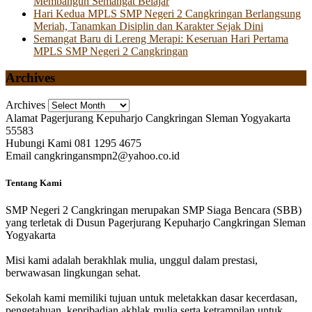
Membangun Semangat Belajar
Hari Kedua MPLS SMP Negeri 2 Cangkringan Berlangsung
Meriah, Tanamkan Disiplin dan Karakter Sejak Dini
Semangat Baru di Lereng Merapi: Keseruan Hari Pertama
MPLS SMP Negeri 2 Cangkringan
Archives
Archives
Alamat
Pagerjurang Kepuharjo Cangkringan Sleman Yogyakarta
55583
Hubungi Kami
081 1295 4675
Email
cangkringansmpn2@yahoo.co.id
Tentang Kami
SMP Negeri 2 Cangkringan merupakan SMP Siaga Bencara (SBB)
yang terletak di Dusun Pagerjurang Kepuharjo Cangkringan Sleman
Yogyakarta
Misi kami adalah berakhlak mulia, unggul dalam prestasi,
berwawasan lingkungan sehat.
Sekolah kami memiliki tujuan untuk meletakkan dasar kecerdasan,
pengetahuan, kepribadian akhlak mulia serta ketrampilan untuk