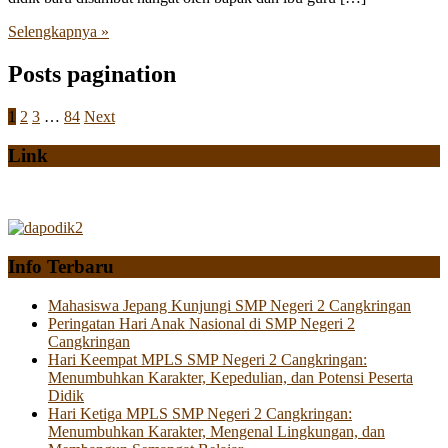
Selengkapnya »
Posts pagination
1
2
3
…
84
Next
Link
Info Terbaru
Mahasiswa Jepang Kunjungi SMP Negeri 2 Cangkringan
Peringatan Hari Anak Nasional di SMP Negeri 2
Cangkringan
Hari Keempat MPLS SMP Negeri 2 Cangkringan:
Menumbuhkan Karakter, Kepedulian, dan Potensi Peserta
Didik
Hari Ketiga MPLS SMP Negeri 2 Cangkringan:
Menumbuhkan Karakter, Mengenal Lingkungan, dan