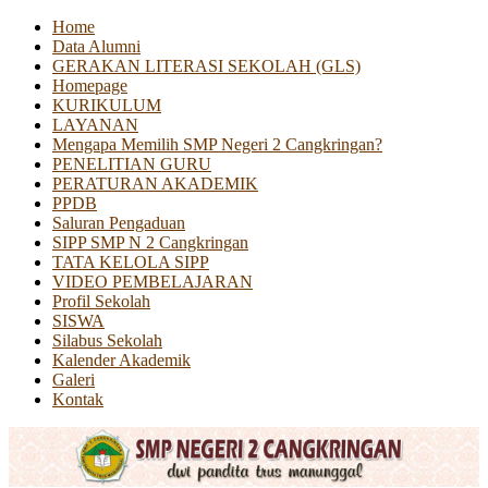
Home
Data Alumni
GERAKAN LITERASI SEKOLAH (GLS)
Homepage
KURIKULUM
LAYANAN
Mengapa Memilih SMP Negeri 2 Cangkringan?
PENELITIAN GURU
PERATURAN AKADEMIK
PPDB
Saluran Pengaduan
SIPP SMP N 2 Cangkringan
TATA KELOLA SIPP
VIDEO PEMBELAJARAN
Profil Sekolah
SISWA
Silabus Sekolah
Kalender Akademik
Galeri
Kontak