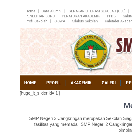
Home
Data Alumni
GERAKAN LITERASI SEKOLAH (GLS)
PENELITIAN GURU
PERATURAN AKADEMIK
PPDB
Salu
Profil Sekolah
SISWA
Silabus Sekolah
Kalender Akade
HOME
PROFIL
AKADEMIK
GALERI
PP
[huge_it_slider id='1']
Me
SMP Negeri 2 Cangkringan merupakan Sekolah Siaga 
fasilitas yang memadai. SMP Negeri 2 Cangkringan
pimpin