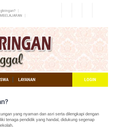
gkringan?
EMBELAJARAN
ISWA
LAYANAN
LOGIN
an?
ungan yang nyaman dan asri serta dilengkapi dengan
iki tenaga pendidik yang handal, didukung segenap
ekolah.