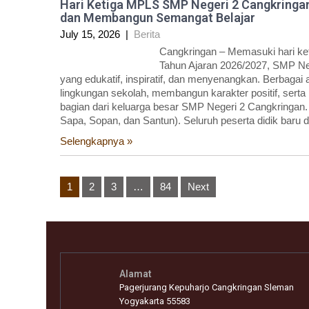
Hari Ketiga MPLS SMP Negeri 2 Cangkringa
dan Membangun Semangat Belajar
July 15, 2026
|
Berita
Cangkringan – Memasuki hari k
Tahun Ajaran 2026/2027, SMP Ne
yang edukatif, inspiratif, dan menyenangkan. Berbagai
lingkungan sekolah, membangun karakter positif, sert
bagian dari keluarga besar SMP Negeri 2 Cangkringan
Sapa, Sopan, dan Santun). Seluruh peserta didik baru 
Selengkapnya »
Posts
1
2
3
…
84
Next
pagination
Alamat
Pagerjurang Kepuharjo Cangkringan Sleman
Yogyakarta 55583