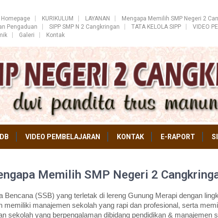
Homepage
KURIKULUM
LAYANAN
Mengapa Memilih SMP Negeri 2 Can
ran Pengaduan
SIPP SMP N 2 Cangkringan
TATA KELOLA SIPP
VIDEO P
mik
Galeri
Kontak
DB
VIDEO PEMBELAJARAN
KONTAK
E-RAPORT
S
ngapa Memilih SMP Negeri 2 Cangkring
Bencana (SSB) yang terletak di lereng Gunung Merapi dengan lingk
 memiliki manajemen sekolah yang rapi dan profesional, serta memil
an sekolah yang berpengalaman dibidang pendidikan & manajemen s