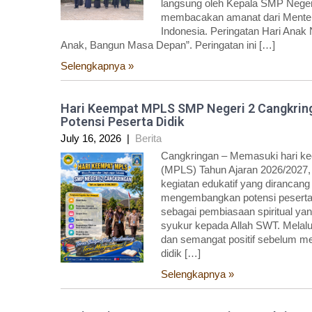
langsung oleh Kepala SMP Negeri
membacakan amanat dari Menter
Indonesia. Peringatan Hari Anak
Anak, Bangun Masa Depan”. Peringatan ini […]
Selengkapnya »
Hari Keempat MPLS SMP Negeri 2 Cangkring
Potensi Peserta Didik
July 16, 2026
|
Berita
Cangkringan – Memasuki hari k
(MPLS) Tahun Ajaran 2026/2027,
kegiatan edukatif yang dirancan
mengembangkan potensi peserta d
sebagai pembiasaan spiritual yan
syukur kepada Allah SWT. Melalui 
dan semangat positif sebelum me
didik […]
Selengkapnya »