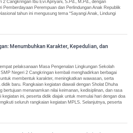
 2 Cangkringan Ibu Evi Apriyani, S.Pd., M.Pd., dengan
i Pemberdayaan Perempuan dan Perlindungan Anak Republik
 Nasional tahun ini mengusung tema “Sayangi Anak, Lindungi
an: Menumbuhkan Karakter, Kepedulian, dan
eempat pelaksanaan Masa Pengenalan Lingkungan Sekolah
 SMP Negeri 2 Cangkringan kembali menghadirkan berbagai
g untuk membentuk karakter, meningkatkan wawasan, serta
idik baru. Rangkaian kegiatan diawali dengan Sholat Dhuha
g bertujuan menanamkan nilai keimanan, kedisiplinan, dan rasa
kegiatan ini, peserta didik diajak untuk memulai hari dengan doa
ngikuti seluruh rangkaian kegiatan MPLS. Selanjutnya, peserta