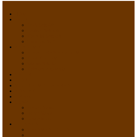
Menu
HOME
PROFIL
Profil Sekolah
Fasilitas Sekolah
Visi Misi Sekolah
Guru dan Staff
AKADEMIK
PERATURAN AKADEMIK
KURIKULUM
Silabus Sekolah
Kalender Akademik
GALERI
PPDB
VIDEO PEMBELAJARAN
KONTAK
E-Raport
SISWA
Prestasi Siswa
Daftar Siswa
Data Alumni
LAYANAN
SIPP SMP N 2 Cangkringan
TATA KELOLA SIPP