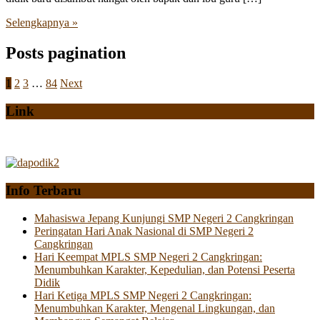
Selengkapnya »
Posts pagination
1
2
3
…
84
Next
Link
Info Terbaru
Mahasiswa Jepang Kunjungi SMP Negeri 2 Cangkringan
Peringatan Hari Anak Nasional di SMP Negeri 2
Cangkringan
Hari Keempat MPLS SMP Negeri 2 Cangkringan:
Menumbuhkan Karakter, Kepedulian, dan Potensi Peserta
Didik
Hari Ketiga MPLS SMP Negeri 2 Cangkringan:
Menumbuhkan Karakter, Mengenal Lingkungan, dan