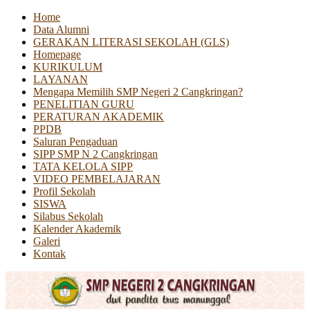
Home
Data Alumni
GERAKAN LITERASI SEKOLAH (GLS)
Homepage
KURIKULUM
LAYANAN
Mengapa Memilih SMP Negeri 2 Cangkringan?
PENELITIAN GURU
PERATURAN AKADEMIK
PPDB
Saluran Pengaduan
SIPP SMP N 2 Cangkringan
TATA KELOLA SIPP
VIDEO PEMBELAJARAN
Profil Sekolah
SISWA
Silabus Sekolah
Kalender Akademik
Galeri
Kontak