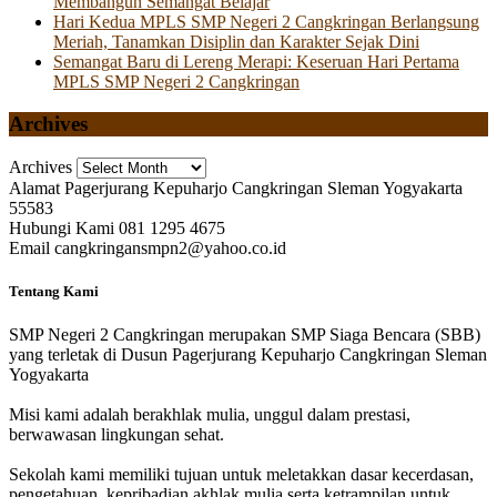
Membangun Semangat Belajar
Hari Kedua MPLS SMP Negeri 2 Cangkringan Berlangsung
Meriah, Tanamkan Disiplin dan Karakter Sejak Dini
Semangat Baru di Lereng Merapi: Keseruan Hari Pertama
MPLS SMP Negeri 2 Cangkringan
Archives
Archives
Alamat
Pagerjurang Kepuharjo Cangkringan Sleman Yogyakarta
55583
Hubungi Kami
081 1295 4675
Email
cangkringansmpn2@yahoo.co.id
Tentang Kami
SMP Negeri 2 Cangkringan merupakan SMP Siaga Bencara (SBB)
yang terletak di Dusun Pagerjurang Kepuharjo Cangkringan Sleman
Yogyakarta
Misi kami adalah berakhlak mulia, unggul dalam prestasi,
berwawasan lingkungan sehat.
Sekolah kami memiliki tujuan untuk meletakkan dasar kecerdasan,
pengetahuan, kepribadian akhlak mulia serta ketrampilan untuk