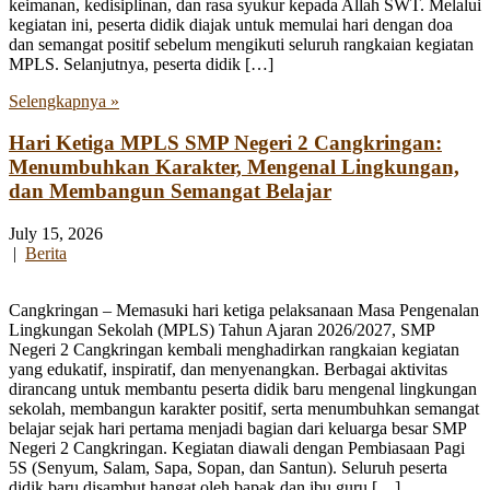
keimanan, kedisiplinan, dan rasa syukur kepada Allah SWT. Melalui
kegiatan ini, peserta didik diajak untuk memulai hari dengan doa
dan semangat positif sebelum mengikuti seluruh rangkaian kegiatan
MPLS. Selanjutnya, peserta didik […]
Selengkapnya »
Hari Ketiga MPLS SMP Negeri 2 Cangkringan:
Menumbuhkan Karakter, Mengenal Lingkungan,
dan Membangun Semangat Belajar
July 15, 2026
|
Berita
Cangkringan – Memasuki hari ketiga pelaksanaan Masa Pengenalan
Lingkungan Sekolah (MPLS) Tahun Ajaran 2026/2027, SMP
Negeri 2 Cangkringan kembali menghadirkan rangkaian kegiatan
yang edukatif, inspiratif, dan menyenangkan. Berbagai aktivitas
dirancang untuk membantu peserta didik baru mengenal lingkungan
sekolah, membangun karakter positif, serta menumbuhkan semangat
belajar sejak hari pertama menjadi bagian dari keluarga besar SMP
Negeri 2 Cangkringan. Kegiatan diawali dengan Pembiasaan Pagi
5S (Senyum, Salam, Sapa, Sopan, dan Santun). Seluruh peserta
didik baru disambut hangat oleh bapak dan ibu guru […]