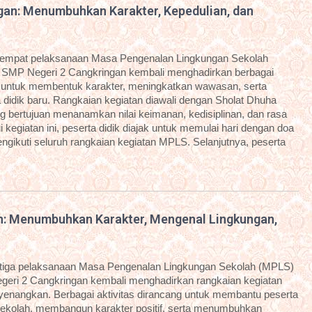
an: Menumbuhkan Karakter, Kepedulian, dan
eempat pelaksanaan Masa Pengenalan Lingkungan Sekolah
 SMP Negeri 2 Cangkringan kembali menghadirkan berbagai
g untuk membentuk karakter, meningkatkan wawasan, serta
idik baru. Rangkaian kegiatan diawali dengan Sholat Dhuha
g bertujuan menanamkan nilai keimanan, kedisiplinan, dan rasa
kegiatan ini, peserta didik diajak untuk memulai hari dengan doa
ngikuti seluruh rangkaian kegiatan MPLS. Selanjutnya, peserta
n: Menumbuhkan Karakter, Mengenal Lingkungan,
etiga pelaksanaan Masa Pengenalan Lingkungan Sekolah (MPLS)
geri 2 Cangkringan kembali menghadirkan rangkaian kegiatan
enyenangkan. Berbagai aktivitas dirancang untuk membantu peserta
sekolah, membangun karakter positif, serta menumbuhkan