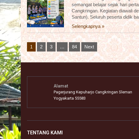
semangat belajar sejak hari pert
Cangkringan. Kegiatan diawali 
Santun). Seluruh peserta didik b
Selengkapnya »
Posts
1
2
3
…
84
Next
pagination
Alamat
Pagerjurang Kepuharjo Cangkringan Sleman
Yogyakarta 55583
TENTANG KAMI