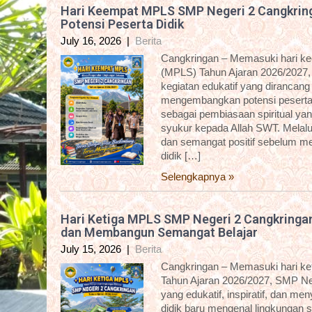
Hari Keempat MPLS SMP Negeri 2 Cangkring
Potensi Peserta Didik
July 16, 2026
|
Berita
Cangkringan – Memasuki hari k
(MPLS) Tahun Ajaran 2026/2027,
kegiatan edukatif yang dirancan
mengembangkan potensi peserta d
sebagai pembiasaan spiritual yan
syukur kepada Allah SWT. Melalui 
dan semangat positif sebelum me
didik […]
Selengkapnya »
Hari Ketiga MPLS SMP Negeri 2 Cangkringa
dan Membangun Semangat Belajar
July 15, 2026
|
Berita
Cangkringan – Memasuki hari k
Tahun Ajaran 2026/2027, SMP Ne
yang edukatif, inspiratif, dan m
didik baru mengenal lingkungan 