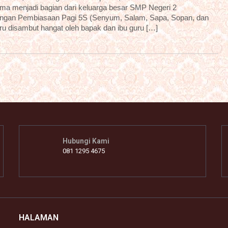
ama menjadi bagian dari keluarga besar SMP Negeri 2
dengan Pembiasaan Pagi 5S (Senyum, Salam, Sapa, Sopan, dan
aru disambut hangat oleh bapak dan ibu guru […]
Hubungi Kami
081 1295 4675
HALAMAN