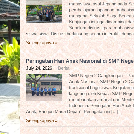
mahasiswa asal Jepang pada Sela
pembelajaran lapangan mahasisw
mengenai Sekolah Siaga Bencana
Kunjungan ini juga didampingi 
Sebelum diskusi, para mahasiswa 
siswa siswi. Diskusi berlansung secara interaktif deng
Selengkapnya »
Peringatan Hari Anak Nasional di SMP Nege
July 24, 2026
|
Berita
SMP Negeri 2 Cangkringan – Pada
Anak Nasional, SMP Negeri 2 C
tradisional bagi siswa. Kegiatan
langsung oleh Kepala SMP Negeri
membacakan amanat dari Menter
Indonesia. Peringatan Hari Anak
Anak, Bangun Masa Depan”. Peringatan ini […]
Selengkapnya »