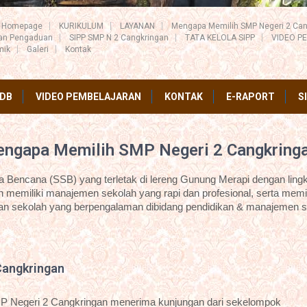
Homepage
KURIKULUM
LAYANAN
Mengapa Memilih SMP Negeri 2 Can
ran Pengaduan
SIPP SMP N 2 Cangkringan
TATA KELOLA SIPP
VIDEO P
mik
Galeri
Kontak
DB
VIDEO PEMBELAJARAN
KONTAK
E-RAPORT
S
ngapa Memilih SMP Negeri 2 Cangkring
Bencana (SSB) yang terletak di lereng Gunung Merapi dengan lingk
 memiliki manajemen sekolah yang rapi dan profesional, serta memil
an sekolah yang berpengalaman dibidang pendidikan & manajemen s
Cangkringan
P Negeri 2 Cangkringan menerima kunjungan dari sekelompok