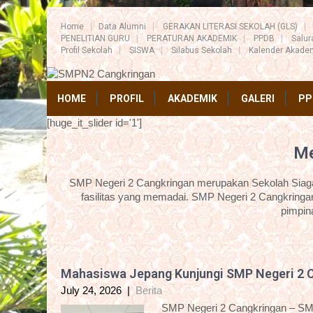
Home
Data Alumni
GERAKAN LITERASI SEKOLAH (GLS)
PENELITIAN GURU
PERATURAN AKADEMIK
PPDB
Salu
Profil Sekolah
SISWA
Silabus Sekolah
Kalender Akade
HOME
PROFIL
AKADEMIK
GALERI
PP
[huge_it_slider id='1']
Me
SMP Negeri 2 Cangkringan merupakan Sekolah Siaga 
fasilitas yang memadai. SMP Negeri 2 Cangkringan
pimpin
Mahasiswa Jepang Kunjungi SMP Negeri 2 
July 24, 2026
|
Berita
SMP Negeri 2 Cangkringan – SM