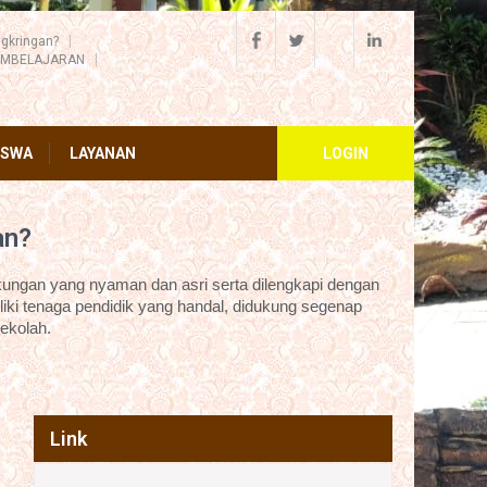
gkringan?
EMBELAJARAN
ISWA
LAYANAN
LOGIN
an?
ungan yang nyaman dan asri serta dilengkapi dengan
iki tenaga pendidik yang handal, didukung segenap
ekolah.
Link