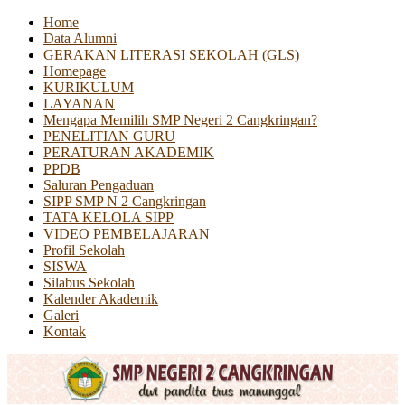
Home
Data Alumni
GERAKAN LITERASI SEKOLAH (GLS)
Homepage
KURIKULUM
LAYANAN
Mengapa Memilih SMP Negeri 2 Cangkringan?
PENELITIAN GURU
PERATURAN AKADEMIK
PPDB
Saluran Pengaduan
SIPP SMP N 2 Cangkringan
TATA KELOLA SIPP
VIDEO PEMBELAJARAN
Profil Sekolah
SISWA
Silabus Sekolah
Kalender Akademik
Galeri
Kontak