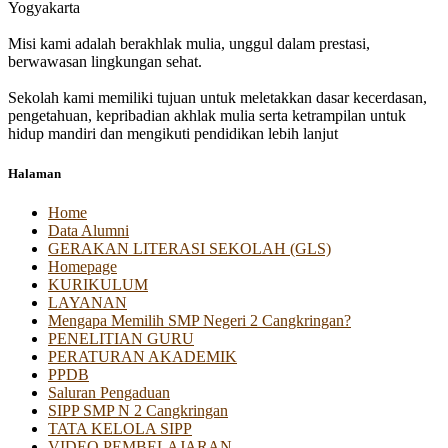
Yogyakarta
Misi kami adalah berakhlak mulia, unggul dalam prestasi,
berwawasan lingkungan sehat.
Sekolah kami memiliki tujuan untuk meletakkan dasar kecerdasan,
pengetahuan, kepribadian akhlak mulia serta ketrampilan untuk
hidup mandiri dan mengikuti pendidikan lebih lanjut
Halaman
Home
Data Alumni
GERAKAN LITERASI SEKOLAH (GLS)
Homepage
KURIKULUM
LAYANAN
Mengapa Memilih SMP Negeri 2 Cangkringan?
PENELITIAN GURU
PERATURAN AKADEMIK
PPDB
Saluran Pengaduan
SIPP SMP N 2 Cangkringan
TATA KELOLA SIPP
VIDEO PEMBELAJARAN