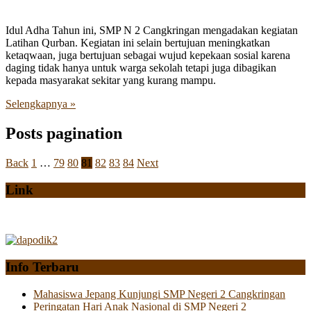
Idul Adha Tahun ini, SMP N 2 Cangkringan mengadakan kegiatan
Latihan Qurban. Kegiatan ini selain bertujuan meningkatkan
ketaqwaan, juga bertujuan sebagai wujud kepekaan sosial karena
daging tidak hanya untuk warga sekolah tetapi juga dibagikan
kepada masyarakat sekitar yang kurang mampu.
Selengkapnya »
Posts pagination
Back
1
…
79
80
81
82
83
84
Next
Link
Info Terbaru
Mahasiswa Jepang Kunjungi SMP Negeri 2 Cangkringan
Peringatan Hari Anak Nasional di SMP Negeri 2