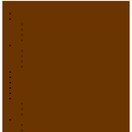
Menu
HOME
PROFIL
Profil Sekolah
Fasilitas Sekolah
Visi Misi Sekolah
Guru dan Staff
AKADEMIK
PERATURAN AKADEMIK
KURIKULUM
Silabus Sekolah
Kalender Akademik
GALERI
PPDB
VIDEO PEMBELAJARAN
KONTAK
E-Raport
SISWA
Prestasi Siswa
Daftar Siswa
Data Alumni
LAYANAN
SIPP SMP N 2 Cangkringan
TATA KELOLA SIPP