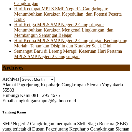
Cangkringan
Hari Keempat MPLS SMP Negeri 2 Cangkringan:
Menumbuhkan Karakter, Kepedulian, dan Potensi Peserta
Didik
Hari Ketiga MPLS SMP Negeri 2 Cangkringan:
Menumbuhkan Karakter, Mengenal Lingkungan, dan
Membangun Semangat Belajar
Hari Kedua MPLS SMP Negeri 2 Cangkringan Berlangsung
Meriah, Tanamkan Disiplin dan Karakter Sejak Dini
Semangat Baru di Lereng Merapi: Keseruan Hari Pertama
MPLS SMP Negeri 2 Cangkringan
Archives
Archives
Alamat
Pagerjurang Kepuharjo Cangkringan Sleman Yogyakarta
55583
Hubungi Kami
081 1295 4675
Email
cangkringansmpn2@yahoo.co.id
Tentang Kami
SMP Negeri 2 Cangkringan merupakan SMP Siaga Bencara (SBB)
yang terletak di Dusun Pagerjurang Kepuharjo Cangkringan Sleman