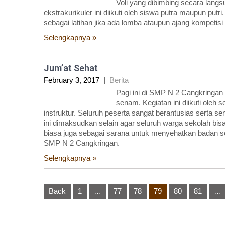
Voli yang dibimbing secara lang
ekstrakurikuler ini diikuti oleh siswa putra maupun putri
sebagai latihan jika ada lomba ataupun ajang kompetisi
Selengkapnya »
Jum’at Sehat
February 3, 2017
|
Berita
Pagi ini di SMP N 2 Cangkringan
senam. Kegiatan ini diikuti oleh
instruktur. Seluruh peserta sangat berantusias serta 
ini dimaksudkan selain agar seluruh warga sekolah bisa
biasa juga sebagai sarana untuk menyehatkan badan s
SMP N 2 Cangkringan.
Selengkapnya »
Posts
Back
1
…
77
78
79
80
81
…
pagination