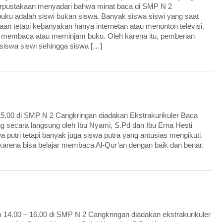
rpustakaan menyadari bahwa minat baca di SMP N 2
uku adalah siswi bukan siswa. Banyak siswa siswi yang saat
kaan tetapi kebanyakan hanya internetan atau menonton televisi.
 membaca atau meminjam buku. Oleh karena itu, pemberian
 siswa siswi sehingga siswa […]
 15.00 di SMP N 2 Cangkringan diadakan Ekstrakurikuler Baca
ng secara langsung oleh Ibu Nyami, S.Pd dan Ibu Erna Hesti
swa putri tetapi banyak juga siswa putra yang antusias mengikuti.
 karena bisa belajar membaca Al-Qur’an dengan baik dan benar.
m 14.00 – 16.00 di SMP N 2 Cangkringan diadakan ekstrakurikuler