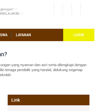
gkringan?
EMBELAJARAN
ISWA
LAYANAN
LOGIN
an?
ungan yang nyaman dan asri serta dilengkapi dengan
iki tenaga pendidik yang handal, didukung segenap
ekolah.
Link