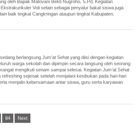
sung oleh Bapak Matovani Bekti Nugroho, S.Pd. Kegiatan
. Ekstrakurikuler Voli selain sebagai penyalur bakat siswa juga
 lain baik tingkat Cangkringan ataupun tingkat Kabupaten.
 sedang berlangsung Jum’at Sehat yang diisi dengan kegiatan
 seluruh warga sekolah dan dipimpin secara langsung oleh seorang
semangat mengikuti senam sampai selesai. Kegiatan Jum’at Sehat
 refreshing sejenak setelah menjalani kesibukan pada hari-hari
erta menjalin kebersamaan antar siswa, guru serta karyawan
84
Next