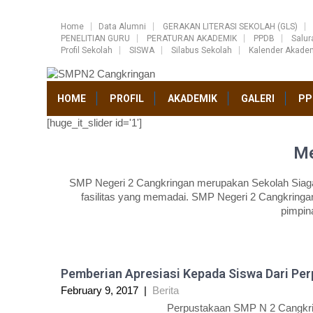
Home
Data Alumni
GERAKAN LITERASI SEKOLAH (GLS)
PENELITIAN GURU
PERATURAN AKADEMIK
PPDB
Salu
Profil Sekolah
SISWA
Silabus Sekolah
Kalender Akade
HOME
PROFIL
AKADEMIK
GALERI
PP
[huge_it_slider id='1']
Me
SMP Negeri 2 Cangkringan merupakan Sekolah Siaga 
fasilitas yang memadai. SMP Negeri 2 Cangkringan
pimpin
Pemberian Apresiasi Kepada Siswa Dari Pe
February 9, 2017
|
Berita
Perpustakaan SMP N 2 Cangkring