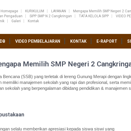
Homepage
KURIKULUM
LAYANAN
Mengapa Memilih SMP Negeri 2 Can
ran Pengaduan
SIPP SMP N 2 Cangkringan
TATA KELOLA SIPP
VIDEO P
mik
Galeri
Kontak
DB
VIDEO PEMBELAJARAN
KONTAK
E-RAPORT
S
ngapa Memilih SMP Negeri 2 Cangkring
Bencana (SSB) yang terletak di lereng Gunung Merapi dengan lingk
 memiliki manajemen sekolah yang rapi dan profesional, serta memil
an sekolah yang berpengalaman dibidang pendidikan & manajemen s
rpustakaan
an selalu memberikan apresiasi kepada siswa siswi yang