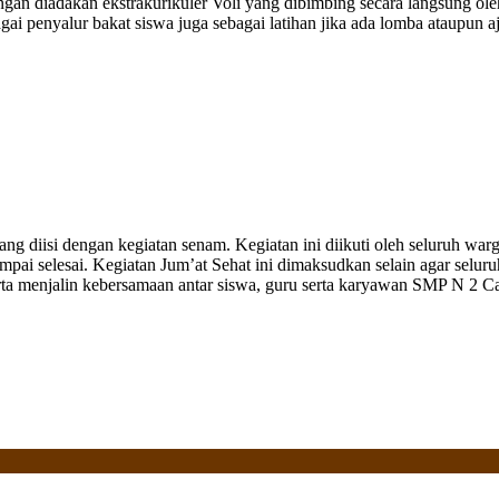
gan diadakan ekstrakurikuler Voli yang dibimbing secara langsung ole
bagai penyalur bakat siswa juga sebagai latihan jika ada lomba ataupun 
g diisi dengan kegiatan senam. Kegiatan ini diikuti oleh seluruh warg
mpai selesai. Kegiatan Jum’at Sehat ini dimaksudkan selain agar seluru
erta menjalin kebersamaan antar siswa, guru serta karyawan SMP N 2 C