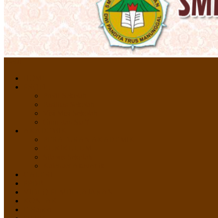
Menu
HOME
PROFIL
Profil Sekolah
Fasilitas Sekolah
Visi Misi Sekolah
Guru dan Staff
AKADEMIK
PERATURAN AKADEMIK
KURIKULUM
Silabus Sekolah
Kalender Akademik
GALERI
PPDB
VIDEO PEMBELAJARAN
KONTAK
E-Raport