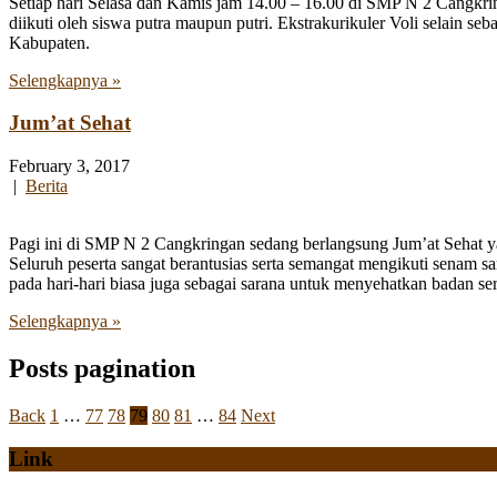
Setiap hari Selasa dan Kamis jam 14.00 – 16.00 di SMP N 2 Cangkrin
diikuti oleh siswa putra maupun putri. Ekstrakurikuler Voli selain se
Kabupaten.
Selengkapnya »
Jum’at Sehat
February 3, 2017
|
Berita
Pagi ini di SMP N 2 Cangkringan sedang berlangsung Jum’at Sehat yan
Seluruh peserta sangat berantusias serta semangat mengikuti senam sa
pada hari-hari biasa juga sebagai sarana untuk menyehatkan badan s
Selengkapnya »
Posts pagination
Back
1
…
77
78
79
80
81
…
84
Next
Link