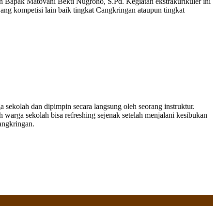
h Bapak Matovani Bekti Nugroho, S.Pd. Kegiatan ekstrakurikuler ini
ajang kompetisi lain baik tingkat Cangkringan ataupun tingkat
a sekolah dan dipimpin secara langsung oleh seorang instruktur.
h warga sekolah bisa refreshing sejenak setelah menjalani kesibukan
angkringan.