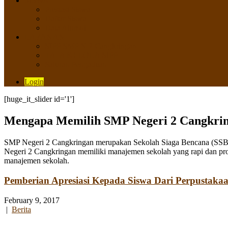
SISWA
Prestasi Siswa
Daftar Siswa
Data Alumni
LAYANAN
SIPP SMP N 2 Cangkringan
TATA KELOLA SIPP
Saluran Pengaduan
Login
[huge_it_slider id='1']
Mengapa Memilih SMP Negeri 2 Cangkri
SMP Negeri 2 Cangkringan merupakan Sekolah Siaga Bencana (SSB) y
Negeri 2 Cangkringan memiliki manajemen sekolah yang rapi dan pro
manajemen sekolah.
Pemberian Apresiasi Kepada Siswa Dari Perpustaka
February 9, 2017
|
Berita