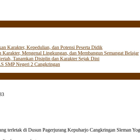
Karakter, Kepedulian, dan Potensi Peserta Didik
 Karakter, Mengenal Lingkungan, dan Membangun Semangat Belajar
iah, Tanamkan Disiplin dan Karakter Sejak Dini
LS SMP Negeri 2 Cangkringan
83
g terletak di Dusun Pagerjurang Kepuharjo Cangkringan Sleman Yog