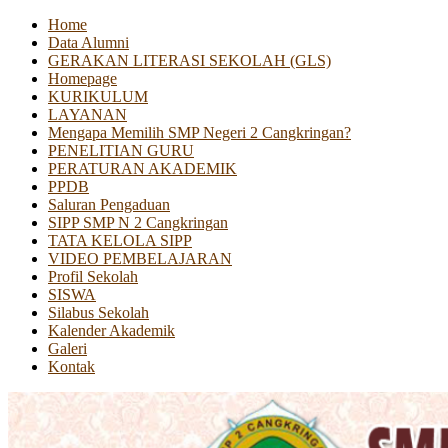
Home
Data Alumni
GERAKAN LITERASI SEKOLAH (GLS)
Homepage
KURIKULUM
LAYANAN
Mengapa Memilih SMP Negeri 2 Cangkringan?
PENELITIAN GURU
PERATURAN AKADEMIK
PPDB
Saluran Pengaduan
SIPP SMP N 2 Cangkringan
TATA KELOLA SIPP
VIDEO PEMBELAJARAN
Profil Sekolah
SISWA
Silabus Sekolah
Kalender Akademik
Galeri
Kontak