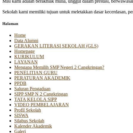
Misi kami adalah berakhlak mulia, unggul dalam prestasi, berwawasa
Sekolah kami memiliki tujuan untuk meletakkan dasar kecerdasan, pen
Halaman
Home
Data Alumni
GERAKAN LITERASI SEKOLAH (GLS)
Homepage
KURIKULUM
LAYANAN
Mengapa Memilih SMP Negeri 2 Cangkringan?
PENELITIAN GURU
PERATURAN AKADEMIK
PPDB
Saluran Pengaduan
SIPP SMP N 2 Cangkringan
TATA KELOLA SIPP
VIDEO PEMBELAJARAN
Profil Sekolah
SISWA
Silabus Sekolah
Kalender Akademik
Galeri