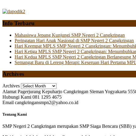
Info Terbaru
Mahasiswa Jepang Kunjungi SMP Negeri 2 Cangkringan
Peringatan Hari Anak Nasional di SMP Negeri 2 Cangkringan
Hari Keempat MPLS SMP Negeri 2 Cangkringan: Menumbuhkan 
Hari Ketiga MPLS SMP Negeri 2 Cangkringan: Menumbuhkan
Hari Kedua MPLS SMP Negeri 2 Cangkringan Berlangsung Mer
Semangat Baru di Lereng Merapi: Keseruan Hari Pertama MP
Archives
Archives
Alamat
Pagerjurang Kepuharjo Cangkringan Sleman Yogyakarta 555
Hubungi Kami
081 1295 4675
Email
cangkringansmpn2@yahoo.co.id
Tentang Kami
SMP Negeri 2 Cangkringan merupakan SMP Siaga Bencara (SBB) yan