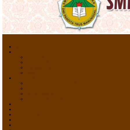
Menu
HOME
PROFIL
Profil Sekolah
Fasilitas Sekolah
Visi Misi Sekolah
Guru dan Staff
AKADEMIK
PERATURAN AKADEMIK
KURIKULUM
Silabus Sekolah
Kalender Akademik
GALERI
PPDB
VIDEO PEMBELAJARAN
KONTAK
E-Raport