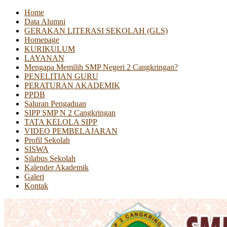
Home
Data Alumni
GERAKAN LITERASI SEKOLAH (GLS)
Homepage
KURIKULUM
LAYANAN
Mengapa Memilih SMP Negeri 2 Cangkringan?
PENELITIAN GURU
PERATURAN AKADEMIK
PPDB
Saluran Pengaduan
SIPP SMP N 2 Cangkringan
TATA KELOLA SIPP
VIDEO PEMBELAJARAN
Profil Sekolah
SISWA
Silabus Sekolah
Kalender Akademik
Galeri
Kontak