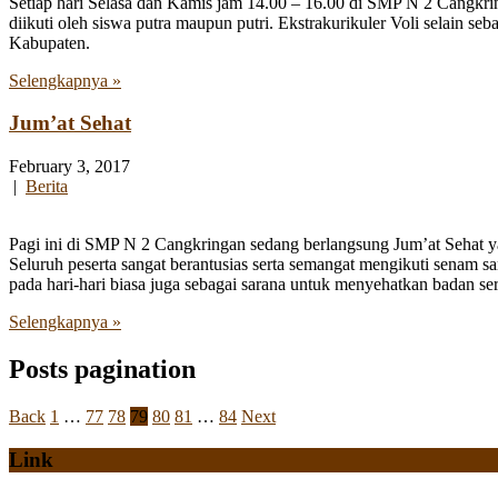
Setiap hari Selasa dan Kamis jam 14.00 – 16.00 di SMP N 2 Cangkrin
diikuti oleh siswa putra maupun putri. Ekstrakurikuler Voli selain se
Kabupaten.
Selengkapnya »
Jum’at Sehat
February 3, 2017
|
Berita
Pagi ini di SMP N 2 Cangkringan sedang berlangsung Jum’at Sehat yan
Seluruh peserta sangat berantusias serta semangat mengikuti senam sa
pada hari-hari biasa juga sebagai sarana untuk menyehatkan badan s
Selengkapnya »
Posts pagination
Back
1
…
77
78
79
80
81
…
84
Next
Link