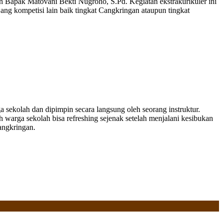
h Bapak Matovani Bekti Nugroho, S.Pd. Kegiatan ekstrakurikuler ini
ajang kompetisi lain baik tingkat Cangkringan ataupun tingkat
a sekolah dan dipimpin secara langsung oleh seorang instruktur.
h warga sekolah bisa refreshing sejenak setelah menjalani kesibukan
angkringan.