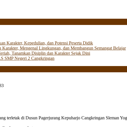
Karakter, Kepedulian, dan Potensi Peserta Didik
 Karakter, Mengenal Lingkungan, dan Membangun Semangat Belajar
iah, Tanamkan Disiplin dan Karakter Sejak Dini
LS SMP Negeri 2 Cangkringan
83
g terletak di Dusun Pagerjurang Kepuharjo Cangkringan Sleman Yog