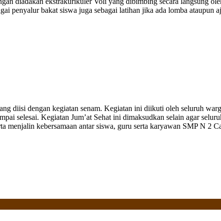
gan diadakan ekstrakurikuler Voli yang dibimbing secara langsung ole
bagai penyalur bakat siswa juga sebagai latihan jika ada lomba ataupun 
g diisi dengan kegiatan senam. Kegiatan ini diikuti oleh seluruh warg
mpai selesai. Kegiatan Jum’at Sehat ini dimaksudkan selain agar seluru
erta menjalin kebersamaan antar siswa, guru serta karyawan SMP N 2 C