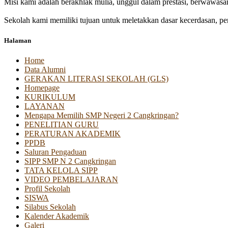
Misi kami adalah berakhlak mulia, unggul dalam prestasi, berwawasa
Sekolah kami memiliki tujuan untuk meletakkan dasar kecerdasan, pen
Halaman
Home
Data Alumni
GERAKAN LITERASI SEKOLAH (GLS)
Homepage
KURIKULUM
LAYANAN
Mengapa Memilih SMP Negeri 2 Cangkringan?
PENELITIAN GURU
PERATURAN AKADEMIK
PPDB
Saluran Pengaduan
SIPP SMP N 2 Cangkringan
TATA KELOLA SIPP
VIDEO PEMBELAJARAN
Profil Sekolah
SISWA
Silabus Sekolah
Kalender Akademik
Galeri