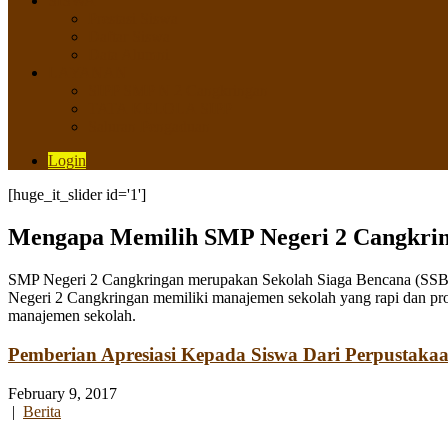
SISWA
Prestasi Siswa
Daftar Siswa
Data Alumni
LAYANAN
SIPP SMP N 2 Cangkringan
TATA KELOLA SIPP
Saluran Pengaduan
Login
[huge_it_slider id='1']
Mengapa Memilih SMP Negeri 2 Cangkri
SMP Negeri 2 Cangkringan merupakan Sekolah Siaga Bencana (SSB) y
Negeri 2 Cangkringan memiliki manajemen sekolah yang rapi dan pro
manajemen sekolah.
Pemberian Apresiasi Kepada Siswa Dari Perpustaka
February 9, 2017
|
Berita