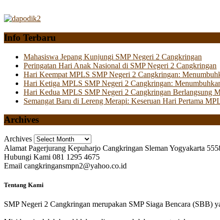
Info Terbaru
Mahasiswa Jepang Kunjungi SMP Negeri 2 Cangkringan
Peringatan Hari Anak Nasional di SMP Negeri 2 Cangkringan
Hari Keempat MPLS SMP Negeri 2 Cangkringan: Menumbuhkan 
Hari Ketiga MPLS SMP Negeri 2 Cangkringan: Menumbuhkan
Hari Kedua MPLS SMP Negeri 2 Cangkringan Berlangsung Mer
Semangat Baru di Lereng Merapi: Keseruan Hari Pertama MP
Archives
Archives
Alamat
Pagerjurang Kepuharjo Cangkringan Sleman Yogyakarta 555
Hubungi Kami
081 1295 4675
Email
cangkringansmpn2@yahoo.co.id
Tentang Kami
SMP Negeri 2 Cangkringan merupakan SMP Siaga Bencara (SBB) yan