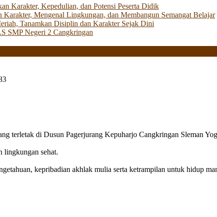
Karakter, Kepedulian, dan Potensi Peserta Didik
 Karakter, Mengenal Lingkungan, dan Membangun Semangat Belajar
iah, Tanamkan Disiplin dan Karakter Sejak Dini
LS SMP Negeri 2 Cangkringan
83
g terletak di Dusun Pagerjurang Kepuharjo Cangkringan Sleman Yog
n lingkungan sehat.
getahuan, kepribadian akhlak mulia serta ketrampilan untuk hidup mand