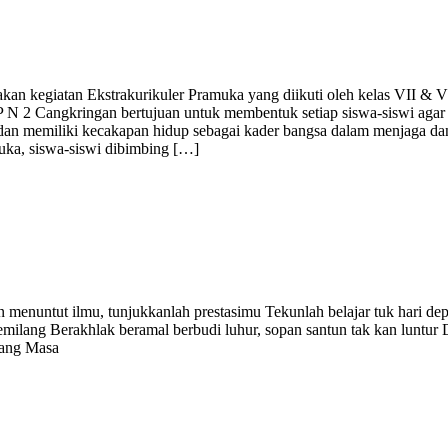
an kegiatan Ekstrakurikuler Pramuka yang diikuti oleh kelas VII & VI
 2 Cangkringan bertujuan untuk membentuk setiap siswa-siswi agar m
angsa, dan memiliki kecakapan hidup sebagai kader bangsa dalam menja
muka, siswa-siswi dibimbing […]
nuntut ilmu, tunjukkanlah prestasimu Tekunlah belajar tuk hari depan
 gemilang Berakhlak beramal berbudi luhur, sopan santun tak kan l
ang Masa