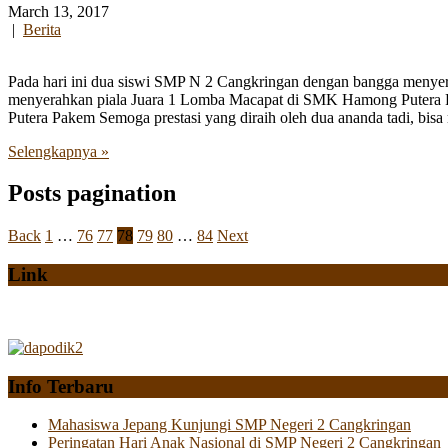
March 13, 2017
|
Berita
Pada hari ini dua siswi SMP N 2 Cangkringan dengan bangga menyera
menyerahkan piala Juara 1 Lomba Macapat di SMK Hamong Putera P
Putera Pakem Semoga prestasi yang diraih oleh dua ananda tadi, bis
Selengkapnya »
Posts pagination
Back
1
…
76
77
78
79
80
…
84
Next
Link
Info Terbaru
Mahasiswa Jepang Kunjungi SMP Negeri 2 Cangkringan
Peringatan Hari Anak Nasional di SMP Negeri 2 Cangkringan