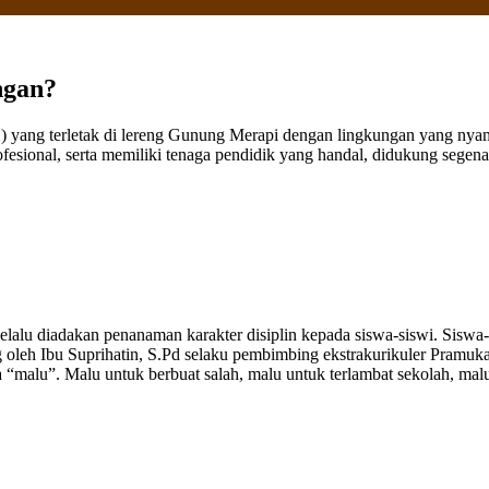
ngan?
ang terletak di lereng Gunung Merapi dengan lingkungan yang nyaman
fesional, serta memiliki tenaga pendidik yang handal, didukung sege
elalu diadakan penanaman karakter disiplin kepada siswa-siswi. Siswa
ng oleh Ibu Suprihatin, S.Pd selaku pembimbing ekstrakurikuler Pramu
“malu”. Malu untuk berbuat salah, malu untuk terlambat sekolah, malu