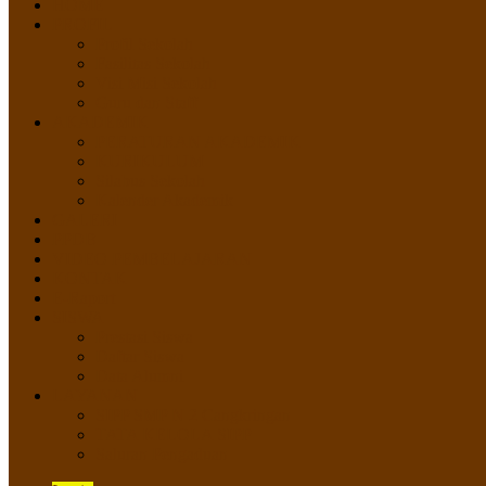
HOME
PROFIL
Profil Sekolah
Fasilitas Sekolah
Visi Misi Sekolah
Guru dan Staff
AKADEMIK
PERATURAN AKADEMIK
KURIKULUM
Silabus Sekolah
Kalender Akademik
GALERI
PPDB
VIDEO PEMBELAJARAN
KONTAK
E-Raport
SISWA
Prestasi Siswa
Daftar Siswa
Data Alumni
LAYANAN
SIPP SMP N 2 Cangkringan
TATA KELOLA SIPP
Saluran Pengaduan