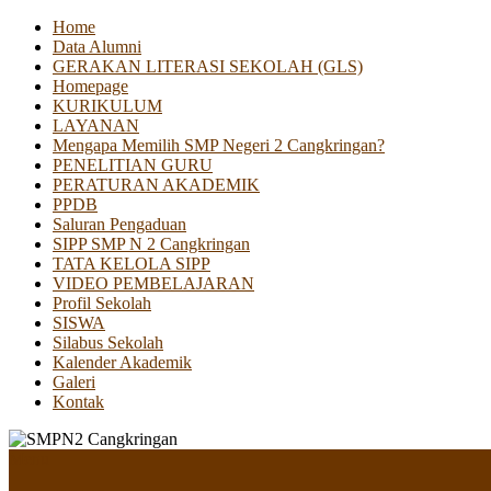
Home
Data Alumni
GERAKAN LITERASI SEKOLAH (GLS)
Homepage
KURIKULUM
LAYANAN
Mengapa Memilih SMP Negeri 2 Cangkringan?
PENELITIAN GURU
PERATURAN AKADEMIK
PPDB
Saluran Pengaduan
SIPP SMP N 2 Cangkringan
TATA KELOLA SIPP
VIDEO PEMBELAJARAN
Profil Sekolah
SISWA
Silabus Sekolah
Kalender Akademik
Galeri
Kontak
Menu