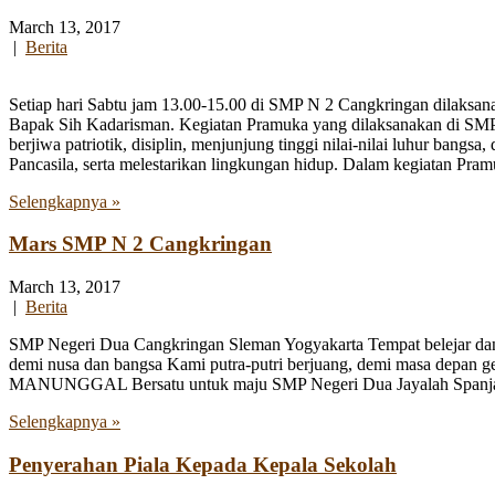
March 13, 2017
|
Berita
Setiap hari Sabtu jam 13.00-15.00 di SMP N 2 Cangkringan dilaksanak
Bapak Sih Kadarisman. Kegiatan Pramuka yang dilaksanakan di SMP N
berjiwa patriotik, disiplin, menjunjung tinggi nilai-nilai luhur b
Pancasila, serta melestarikan lingkungan hidup. Dalam kegiatan Pra
Selengkapnya »
Mars SMP N 2 Cangkringan
March 13, 2017
|
Berita
SMP Negeri Dua Cangkringan Sleman Yogyakarta Tempat belejar dan me
demi nusa dan bangsa Kami putra-putri berjuang, demi masa depan
MANUNGGAL Bersatu untuk maju SMP Negeri Dua Jayalah Spanj
Selengkapnya »
Penyerahan Piala Kepada Kepala Sekolah