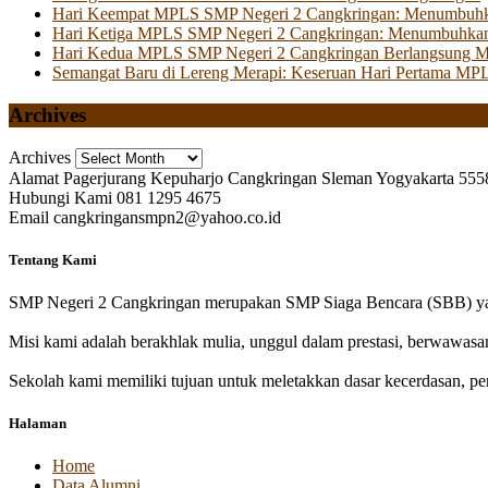
Hari Keempat MPLS SMP Negeri 2 Cangkringan: Menumbuhkan 
Hari Ketiga MPLS SMP Negeri 2 Cangkringan: Menumbuhkan
Hari Kedua MPLS SMP Negeri 2 Cangkringan Berlangsung Mer
Semangat Baru di Lereng Merapi: Keseruan Hari Pertama MP
Archives
Archives
Alamat
Pagerjurang Kepuharjo Cangkringan Sleman Yogyakarta 555
Hubungi Kami
081 1295 4675
Email
cangkringansmpn2@yahoo.co.id
Tentang Kami
SMP Negeri 2 Cangkringan merupakan SMP Siaga Bencara (SBB) yan
Misi kami adalah berakhlak mulia, unggul dalam prestasi, berwawasa
Sekolah kami memiliki tujuan untuk meletakkan dasar kecerdasan, pen
Halaman
Home
Data Alumni