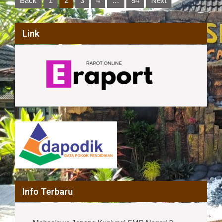
Back
1
2
3
4
…
84
Next
pagination
Link
Info Terbaru