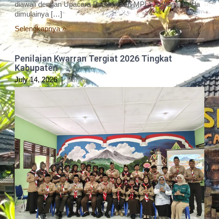
diawali dengan Upacara Pembukaan MPLS sebagai tanda
dimulainya […]
Selengkapnya »
Penilaian Kwarran Tergiat 2026 Tingkat
Kabupaten
July 14, 2026
|
Berita