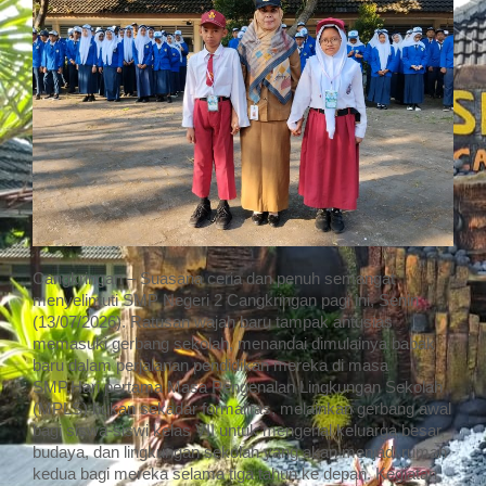
Cangkringan – Suasana ceria dan penuh semangat
menyelimuti SMP Negeri 2 Cangkringan pagi ini, Senin
(13/07/2026). Ratusan wajah baru tampak antusias
memasuki gerbang sekolah, menandai dimulainya babak
baru dalam perjalanan pendidikan mereka di masa
SMP.Hari pertama Masa Pengenalan Lingkungan Sekolah
(MPLS) bukan sekadar formalitas, melainkan gerbang awal
bagi siswa-siswi kelas VII untuk mengenal keluarga besar,
budaya, dan lingkungan sekolah yang akan menjadi rumah
kedua bagi mereka selama tiga tahun ke depan. Kegiatan