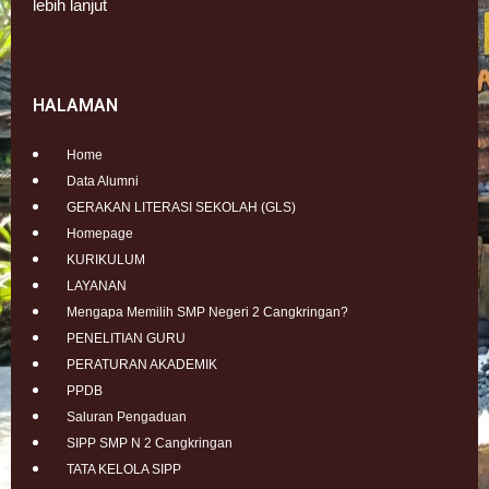
lebih lanjut
HALAMAN
Home
Data Alumni
GERAKAN LITERASI SEKOLAH (GLS)
Homepage
KURIKULUM
LAYANAN
Mengapa Memilih SMP Negeri 2 Cangkringan?
PENELITIAN GURU
PERATURAN AKADEMIK
PPDB
Saluran Pengaduan
SIPP SMP N 2 Cangkringan
TATA KELOLA SIPP