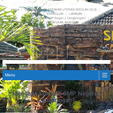
Home
Data Alumni
GERAKAN LITERASI SEKOLAH (GLS)
Homepage
KURIKULUM
LAYANAN
Mengapa Memilih SMP Negeri 2 Cangkringan?
PENELITIAN GURU
PERATURAN AKADEMIK
PPDB
Saluran Pengaduan
SIPP SMP N 2 Cangkringan
TATA KELOLA SIPP
VIDEO PEMBELAJARAN
Profil Sekolah
SISWA
Silabus Sekolah
Kalender Akademik
Galeri
Kontak
Menu
[huge_it_slider id='1']
Mengapa Memilih SMP Negeri 2
Cangkringan?
SMP Negeri 2 Cangkringan merupakan Sekolah Siaga