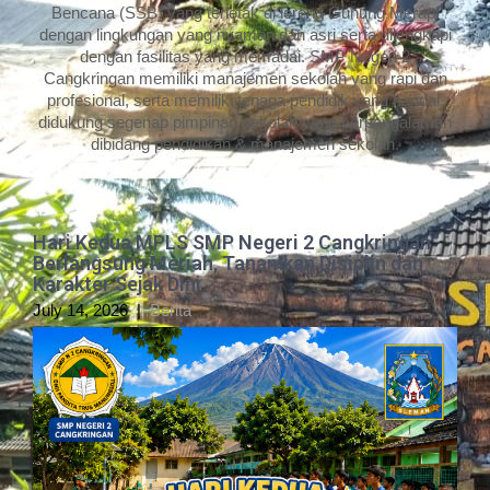
Bencana (SSB) yang terletak di lereng Gunung Merapi
dengan lingkungan yang nyaman dan asri serta dilengkapi
dengan fasilitas yang memadai. SMP Negeri 2
Cangkringan memiliki manajemen sekolah yang rapi dan
profesional, serta memiliki tenaga pendidik yang handal,
didukung segenap pimpinan sekolah yang berpengalaman
dibidang pendidikan & manajemen sekolah.
Hari Kedua MPLS SMP Negeri 2 Cangkringan
Berlangsung Meriah, Tanamkan Disiplin dan
Karakter Sejak Dini
July 14, 2026
|
Berita