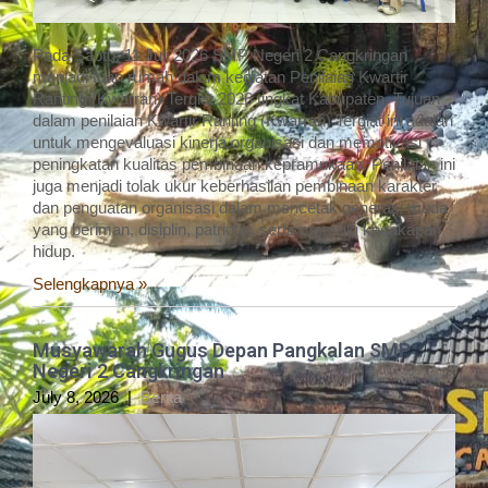
Pada Sabtu, 11 Juli 2026 SMP Negeri 2 Cangkringan
menjadi tuan rumah dalam kegiatan Penilaian Kwartir
Ranting (Kwarran) Tergiat 2026 tingkat Kabupaten. Tujuan
dalam penilaian Kwartir Ranting (Kwarran) Tergiat ini adalah
untuk mengevaluasi kinerja organisasi dan memotivasi
peningkatan kualitas pembinaan kepramukaan. Penilaian ini
juga menjadi tolak ukur keberhasilan pembinaan karakter
dan penguatan organisasi dalam mencetak generasi muda
yang beriman, disiplin, patriotik, serta memiliki kecakapan
hidup.
Selengkapnya »
Musyawarah Gugus Depan Pangkalan SMP
Negeri 2 Cangkringan
July 8, 2026
|
Berita