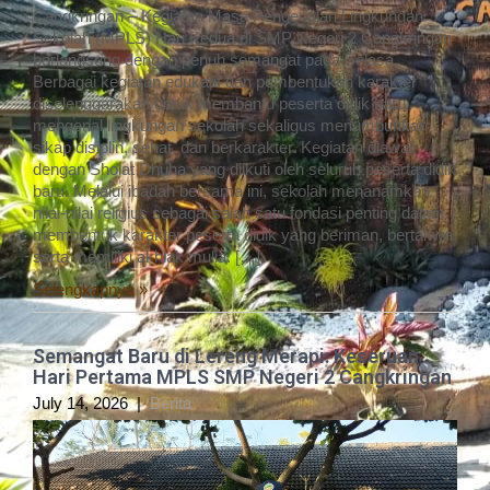
Cangkringan – Kegiatan Masa Pengenalan Lingkungan
Sekolah (MPLS) Hari Kedua di SMP Negeri 2 Cangkringan
berlangsung dengan penuh semangat pada Selasa.
Berbagai kegiatan edukatif dan pembentukan karakter
diselenggarakan untuk membantu peserta didik baru
mengenal lingkungan sekolah sekaligus menumbuhkan
sikap disiplin, sehat, dan berkarakter. Kegiatan diawali
dengan Sholat Dhuha yang diikuti oleh seluruh peserta didik
baru. Melalui ibadah bersama ini, sekolah menanamkan
nilai-nilai religius sebagai salah satu fondasi penting dalam
membentuk karakter peserta didik yang beriman, bertakwa,
serta memiliki akhlak mulia. […]
Selengkapnya »
Semangat Baru di Lereng Merapi: Keseruan
Hari Pertama MPLS SMP Negeri 2 Cangkringan
July 14, 2026
|
Berita