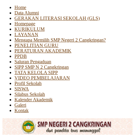
Home
Data Alumni
GERAKAN LITERASI SEKOLAH (GLS)
Homepage
KURIKULUM
LAYANAN
Mengapa Memilih SMP Negeri 2 Cangkringan?
PENELITIAN GURU
PERATURAN AKADEMIK
PPDB
Saluran Pengaduan
SIPP SMP N 2 Cangkringan
TATA KELOLA SIPP
VIDEO PEMBELAJARAN
Profil Sekolah
SISWA
Silabus Sekolah
Kalender Akademik
Galeri
Kontak