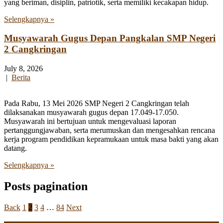
yang beriman, disiplin, patriotik, serta memiliki kecakapan hidup.
Selengkapnya »
Musyawarah Gugus Depan Pangkalan SMP Negeri
2 Cangkringan
July 8, 2026
|
Berita
Pada Rabu, 13 Mei 2026 SMP Negeri 2 Cangkringan telah
dilaksanakan musyawarah gugus depan 17.049-17.050.
Musyawarah ini bertujuan untuk mengevaluasi laporan
pertanggungjawaban, serta merumuskan dan mengesahkan rencana
kerja program pendidikan kepramukaan untuk masa bakti yang akan
datang.
Selengkapnya »
Posts pagination
Back
1
2
3
4
…
84
Next