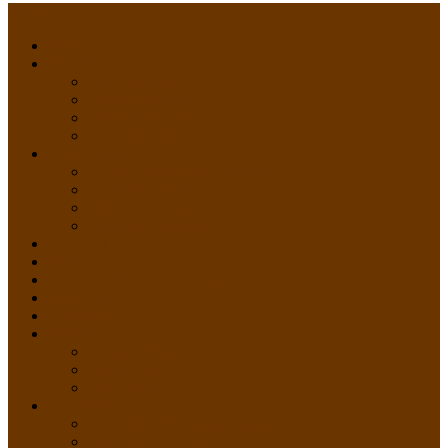
Menu
HOME
PROFIL
Profil Sekolah
Fasilitas Sekolah
Visi Misi Sekolah
Guru dan Staff
AKADEMIK
PERATURAN AKADEMIK
KURIKULUM
Silabus Sekolah
Kalender Akademik
GALERI
PPDB
VIDEO PEMBELAJARAN
KONTAK
E-Raport
SISWA
Prestasi Siswa
Daftar Siswa
Data Alumni
LAYANAN
SIPP SMP N 2 Cangkringan
TATA KELOLA SIPP