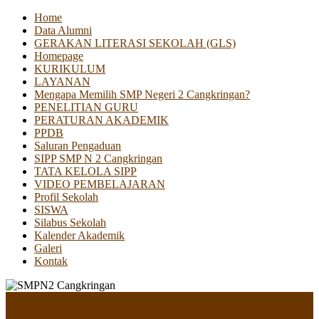
Home
Data Alumni
GERAKAN LITERASI SEKOLAH (GLS)
Homepage
KURIKULUM
LAYANAN
Mengapa Memilih SMP Negeri 2 Cangkringan?
PENELITIAN GURU
PERATURAN AKADEMIK
PPDB
Saluran Pengaduan
SIPP SMP N 2 Cangkringan
TATA KELOLA SIPP
VIDEO PEMBELAJARAN
Profil Sekolah
SISWA
Silabus Sekolah
Kalender Akademik
Galeri
Kontak
Menu