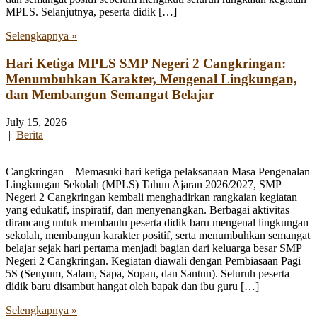
MPLS. Selanjutnya, peserta didik […]
Selengkapnya »
Hari Ketiga MPLS SMP Negeri 2 Cangkringan:
Menumbuhkan Karakter, Mengenal Lingkungan,
dan Membangun Semangat Belajar
July 15, 2026
|
Berita
Cangkringan – Memasuki hari ketiga pelaksanaan Masa Pengenalan
Lingkungan Sekolah (MPLS) Tahun Ajaran 2026/2027, SMP
Negeri 2 Cangkringan kembali menghadirkan rangkaian kegiatan
yang edukatif, inspiratif, dan menyenangkan. Berbagai aktivitas
dirancang untuk membantu peserta didik baru mengenal lingkungan
sekolah, membangun karakter positif, serta menumbuhkan semangat
belajar sejak hari pertama menjadi bagian dari keluarga besar SMP
Negeri 2 Cangkringan. Kegiatan diawali dengan Pembiasaan Pagi
5S (Senyum, Salam, Sapa, Sopan, dan Santun). Seluruh peserta
didik baru disambut hangat oleh bapak dan ibu guru […]
Selengkapnya »