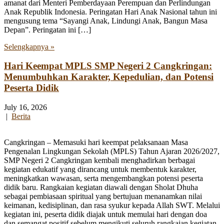
amanat dari Menteri Pemberdayaan Perempuan dan Perlindungan
Anak Republik Indonesia. Peringatan Hari Anak Nasional tahun ini
mengusung tema “Sayangi Anak, Lindungi Anak, Bangun Masa
Depan”. Peringatan ini […]
Selengkapnya »
Hari Keempat MPLS SMP Negeri 2 Cangkringan:
Menumbuhkan Karakter, Kepedulian, dan Potensi
Peserta Didik
July 16, 2026
|
Berita
Cangkringan – Memasuki hari keempat pelaksanaan Masa
Pengenalan Lingkungan Sekolah (MPLS) Tahun Ajaran 2026/2027,
SMP Negeri 2 Cangkringan kembali menghadirkan berbagai
kegiatan edukatif yang dirancang untuk membentuk karakter,
meningkatkan wawasan, serta mengembangkan potensi peserta
didik baru. Rangkaian kegiatan diawali dengan Sholat Dhuha
sebagai pembiasaan spiritual yang bertujuan menanamkan nilai
keimanan, kedisiplinan, dan rasa syukur kepada Allah SWT. Melalui
kegiatan ini, peserta didik diajak untuk memulai hari dengan doa
dan semangat positif sebelum mengikuti seluruh rangkaian kegiatan