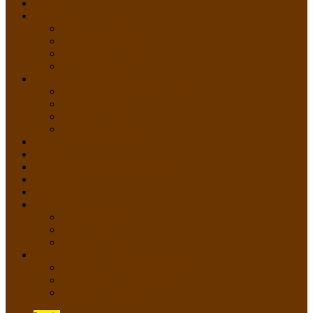
HOME
PROFIL
Profil Sekolah
Fasilitas Sekolah
Visi Misi Sekolah
Guru dan Staff
AKADEMIK
PERATURAN AKADEMIK
KURIKULUM
Silabus Sekolah
Kalender Akademik
GALERI
PPDB
VIDEO PEMBELAJARAN
KONTAK
E-Raport
SISWA
Prestasi Siswa
Daftar Siswa
Data Alumni
LAYANAN
SIPP SMP N 2 Cangkringan
TATA KELOLA SIPP
Saluran Pengaduan