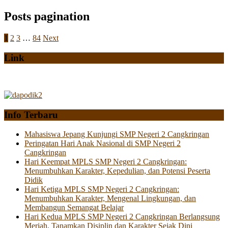
Posts pagination
1
2
3
…
84
Next
Link
Info Terbaru
Mahasiswa Jepang Kunjungi SMP Negeri 2 Cangkringan
Peringatan Hari Anak Nasional di SMP Negeri 2
Cangkringan
Hari Keempat MPLS SMP Negeri 2 Cangkringan:
Menumbuhkan Karakter, Kepedulian, dan Potensi Peserta
Didik
Hari Ketiga MPLS SMP Negeri 2 Cangkringan:
Menumbuhkan Karakter, Mengenal Lingkungan, dan
Membangun Semangat Belajar
Hari Kedua MPLS SMP Negeri 2 Cangkringan Berlangsung
Meriah, Tanamkan Disiplin dan Karakter Sejak Dini