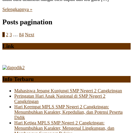
Selengkapnya »
Posts pagination
1
2
3
…
84
Next
Link
Info Terbaru
Mahasiswa Jepang Kunjungi SMP Negeri 2 Cangkringan
Peringatan Hari Anak Nasional di SMP Negeri 2
Cangkringan
Hari Keempat MPLS SMP Negeri 2 Cangkringan:
Menumbuhkan Karakter, Kepedulian, dan Potensi Peserta
Didik
Hari Ketiga MPLS SMP Negeri 2 Cangkringan:
Menumbuhkan Karakter, Mengenal Lingkungan, dan