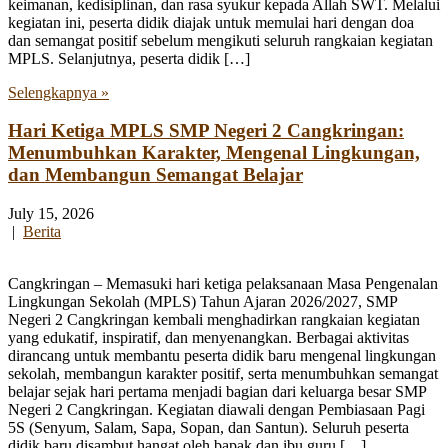
keimanan, kedisiplinan, dan rasa syukur kepada Allah SWT. Melalui
kegiatan ini, peserta didik diajak untuk memulai hari dengan doa
dan semangat positif sebelum mengikuti seluruh rangkaian kegiatan
MPLS. Selanjutnya, peserta didik […]
Selengkapnya »
Hari Ketiga MPLS SMP Negeri 2 Cangkringan:
Menumbuhkan Karakter, Mengenal Lingkungan,
dan Membangun Semangat Belajar
July 15, 2026
|
Berita
Cangkringan – Memasuki hari ketiga pelaksanaan Masa Pengenalan
Lingkungan Sekolah (MPLS) Tahun Ajaran 2026/2027, SMP
Negeri 2 Cangkringan kembali menghadirkan rangkaian kegiatan
yang edukatif, inspiratif, dan menyenangkan. Berbagai aktivitas
dirancang untuk membantu peserta didik baru mengenal lingkungan
sekolah, membangun karakter positif, serta menumbuhkan semangat
belajar sejak hari pertama menjadi bagian dari keluarga besar SMP
Negeri 2 Cangkringan. Kegiatan diawali dengan Pembiasaan Pagi
5S (Senyum, Salam, Sapa, Sopan, dan Santun). Seluruh peserta
didik baru disambut hangat oleh bapak dan ibu guru […]