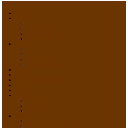
Menu
HOME
PROFIL
Profil Sekolah
Fasilitas Sekolah
Visi Misi Sekolah
Guru dan Staff
AKADEMIK
PERATURAN AKADEMIK
KURIKULUM
Silabus Sekolah
Kalender Akademik
GALERI
PPDB
VIDEO PEMBELAJARAN
KONTAK
E-Raport
SISWA
Prestasi Siswa
Daftar Siswa
Data Alumni
LAYANAN
SIPP SMP N 2 Cangkringan
TATA KELOLA SIPP