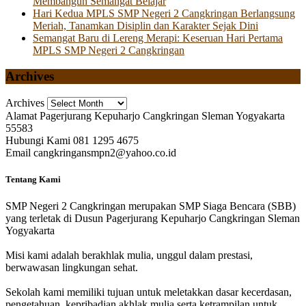
Membangun Semangat Belajar
Hari Kedua MPLS SMP Negeri 2 Cangkringan Berlangsung
Meriah, Tanamkan Disiplin dan Karakter Sejak Dini
Semangat Baru di Lereng Merapi: Keseruan Hari Pertama
MPLS SMP Negeri 2 Cangkringan
Archives
Archives
Alamat
Pagerjurang Kepuharjo Cangkringan Sleman Yogyakarta
55583
Hubungi Kami
081 1295 4675
Email
cangkringansmpn2@yahoo.co.id
Tentang Kami
SMP Negeri 2 Cangkringan merupakan SMP Siaga Bencara (SBB)
yang terletak di Dusun Pagerjurang Kepuharjo Cangkringan Sleman
Yogyakarta
Misi kami adalah berakhlak mulia, unggul dalam prestasi,
berwawasan lingkungan sehat.
Sekolah kami memiliki tujuan untuk meletakkan dasar kecerdasan,
pengetahuan, kepribadian akhlak mulia serta ketrampilan untuk