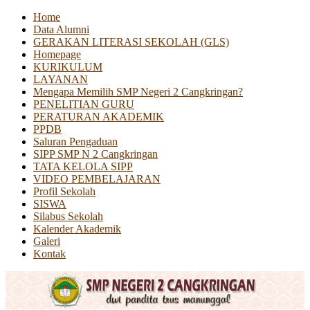
Home
Data Alumni
GERAKAN LITERASI SEKOLAH (GLS)
Homepage
KURIKULUM
LAYANAN
Mengapa Memilih SMP Negeri 2 Cangkringan?
PENELITIAN GURU
PERATURAN AKADEMIK
PPDB
Saluran Pengaduan
SIPP SMP N 2 Cangkringan
TATA KELOLA SIPP
VIDEO PEMBELAJARAN
Profil Sekolah
SISWA
Silabus Sekolah
Kalender Akademik
Galeri
Kontak