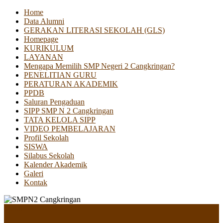
Home
Data Alumni
GERAKAN LITERASI SEKOLAH (GLS)
Homepage
KURIKULUM
LAYANAN
Mengapa Memilih SMP Negeri 2 Cangkringan?
PENELITIAN GURU
PERATURAN AKADEMIK
PPDB
Saluran Pengaduan
SIPP SMP N 2 Cangkringan
TATA KELOLA SIPP
VIDEO PEMBELAJARAN
Profil Sekolah
SISWA
Silabus Sekolah
Kalender Akademik
Galeri
Kontak
Menu