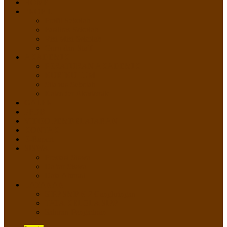
HOME
PROFIL
Profil Sekolah
Fasilitas Sekolah
Visi Misi Sekolah
Guru dan Staff
AKADEMIK
PERATURAN AKADEMIK
KURIKULUM
Silabus Sekolah
Kalender Akademik
GALERI
PPDB
VIDEO PEMBELAJARAN
KONTAK
E-Raport
SISWA
Prestasi Siswa
Daftar Siswa
Data Alumni
LAYANAN
SIPP SMP N 2 Cangkringan
TATA KELOLA SIPP
Saluran Pengaduan