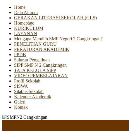
Home
Data Alumni
GERAKAN LITERASI SEKOLAH (GLS)
Homepage
KURIKULUM
LAYANAN
Mengapa Memilih SMP Negeri 2 Cangkringan?
PENELITIAN GURU
PERATURAN AKADEMIK
PPDB
Saluran Pengaduan
SIPP SMP N 2 Cangkringan
TATA KELOLA SIPP
VIDEO PEMBELAJARAN
Profil Sekolah
SISWA
Silabus Sekolah
Kalender Akademik
Galeri
Kontak
Menu