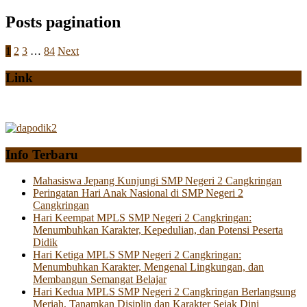
Posts pagination
1
2
3
…
84
Next
Link
Info Terbaru
Mahasiswa Jepang Kunjungi SMP Negeri 2 Cangkringan
Peringatan Hari Anak Nasional di SMP Negeri 2
Cangkringan
Hari Keempat MPLS SMP Negeri 2 Cangkringan:
Menumbuhkan Karakter, Kepedulian, dan Potensi Peserta
Didik
Hari Ketiga MPLS SMP Negeri 2 Cangkringan:
Menumbuhkan Karakter, Mengenal Lingkungan, dan
Membangun Semangat Belajar
Hari Kedua MPLS SMP Negeri 2 Cangkringan Berlangsung
Meriah, Tanamkan Disiplin dan Karakter Sejak Dini