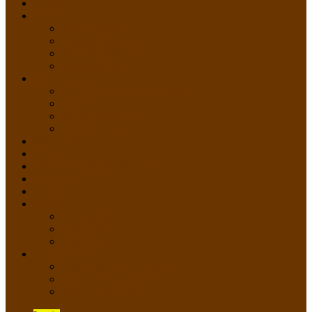
HOME
PROFIL
Profil Sekolah
Fasilitas Sekolah
Visi Misi Sekolah
Guru dan Staff
AKADEMIK
PERATURAN AKADEMIK
KURIKULUM
Silabus Sekolah
Kalender Akademik
GALERI
PPDB
VIDEO PEMBELAJARAN
KONTAK
E-Raport
SISWA
Prestasi Siswa
Daftar Siswa
Data Alumni
LAYANAN
SIPP SMP N 2 Cangkringan
TATA KELOLA SIPP
Saluran Pengaduan