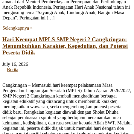
amanat dari Menteri Pemberdayaan Perempuan dan Perlindungan
Anak Republik Indonesia. Peringatan Hari Anak Nasional tahun ini
mengusung tema “Sayangi Anak, Lindungi Anak, Bangun Masa
Depan”. Peringatan ini […]
Selengkapnya »
Hari Keempat MPLS SMP Negeri 2 Cangkringan:
Menumbuhkan Karakter, Kepedulian, dan Potensi
Peserta Didik
July 16, 2026
|
Berita
Cangkringan – Memasuki hari keempat pelaksanaan Masa
Pengenalan Lingkungan Sekolah (MPLS) Tahun Ajaran 2026/2027,
SMP Negeri 2 Cangkringan kembali menghadirkan berbagai
kegiatan edukatif yang dirancang untuk membentuk karakter,
meningkatkan wawasan, serta mengembangkan potensi peserta
didik baru. Rangkaian kegiatan diawali dengan Sholat Dhuha
sebagai pembiasaan spiritual yang bertujuan menanamkan nilai
keimanan, kedisiplinan, dan rasa syukur kepada Allah SWT. Melalui
kegiatan ini, peserta didik diajak untuk memulai hari dengan doa
dan semangat positif sebelum mengikuti seluruh rangkaian kegiatan