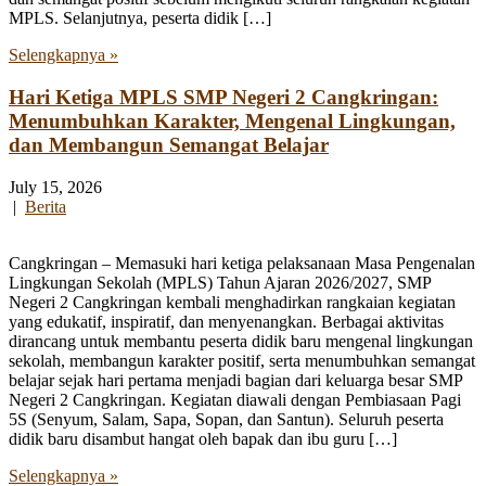
MPLS. Selanjutnya, peserta didik […]
Selengkapnya »
Hari Ketiga MPLS SMP Negeri 2 Cangkringan:
Menumbuhkan Karakter, Mengenal Lingkungan,
dan Membangun Semangat Belajar
July 15, 2026
|
Berita
Cangkringan – Memasuki hari ketiga pelaksanaan Masa Pengenalan
Lingkungan Sekolah (MPLS) Tahun Ajaran 2026/2027, SMP
Negeri 2 Cangkringan kembali menghadirkan rangkaian kegiatan
yang edukatif, inspiratif, dan menyenangkan. Berbagai aktivitas
dirancang untuk membantu peserta didik baru mengenal lingkungan
sekolah, membangun karakter positif, serta menumbuhkan semangat
belajar sejak hari pertama menjadi bagian dari keluarga besar SMP
Negeri 2 Cangkringan. Kegiatan diawali dengan Pembiasaan Pagi
5S (Senyum, Salam, Sapa, Sopan, dan Santun). Seluruh peserta
didik baru disambut hangat oleh bapak dan ibu guru […]
Selengkapnya »