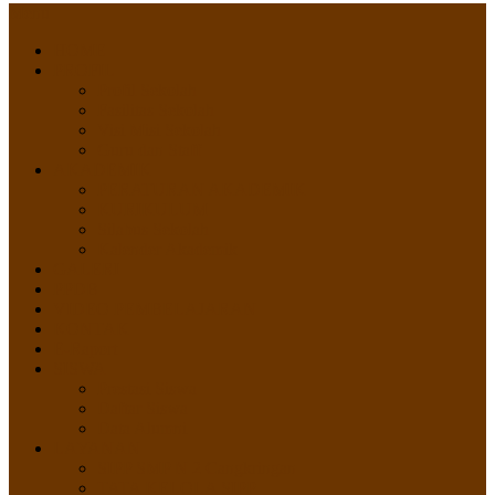
Menu
HOME
PROFIL
Profil Sekolah
Fasilitas Sekolah
Visi Misi Sekolah
Guru dan Staff
AKADEMIK
PERATURAN AKADEMIK
KURIKULUM
Silabus Sekolah
Kalender Akademik
GALERI
PPDB
VIDEO PEMBELAJARAN
KONTAK
E-Raport
SISWA
Prestasi Siswa
Daftar Siswa
Data Alumni
LAYANAN
SIPP SMP N 2 Cangkringan
TATA KELOLA SIPP