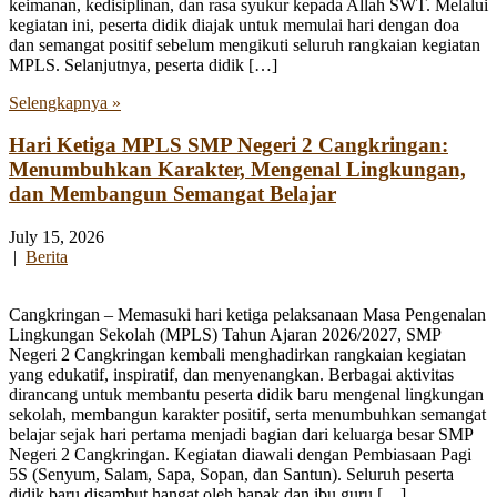
keimanan, kedisiplinan, dan rasa syukur kepada Allah SWT. Melalui
kegiatan ini, peserta didik diajak untuk memulai hari dengan doa
dan semangat positif sebelum mengikuti seluruh rangkaian kegiatan
MPLS. Selanjutnya, peserta didik […]
Selengkapnya »
Hari Ketiga MPLS SMP Negeri 2 Cangkringan:
Menumbuhkan Karakter, Mengenal Lingkungan,
dan Membangun Semangat Belajar
July 15, 2026
|
Berita
Cangkringan – Memasuki hari ketiga pelaksanaan Masa Pengenalan
Lingkungan Sekolah (MPLS) Tahun Ajaran 2026/2027, SMP
Negeri 2 Cangkringan kembali menghadirkan rangkaian kegiatan
yang edukatif, inspiratif, dan menyenangkan. Berbagai aktivitas
dirancang untuk membantu peserta didik baru mengenal lingkungan
sekolah, membangun karakter positif, serta menumbuhkan semangat
belajar sejak hari pertama menjadi bagian dari keluarga besar SMP
Negeri 2 Cangkringan. Kegiatan diawali dengan Pembiasaan Pagi
5S (Senyum, Salam, Sapa, Sopan, dan Santun). Seluruh peserta
didik baru disambut hangat oleh bapak dan ibu guru […]