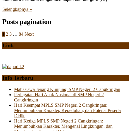
Selengkapnya »
Posts pagination
1
2
3
…
84
Next
Link
Info Terbaru
Mahasiswa Jepang Kunjungi SMP Negeri 2 Cangkringan
Peringatan Hari Anak Nasional di SMP Negeri 2
Cangkringan
Hari Keempat MPLS SMP Negeri 2 Cangkringan:
Menumbuhkan Karakter, Kepedulian, dan Potensi Peserta
Didik
Hari Ketiga MPLS SMP Negeri 2 Cangkringan:
Menumbuhkan Karakter, Mengenal Lingkungan, dan