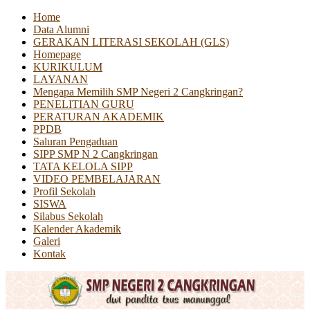
Home
Data Alumni
GERAKAN LITERASI SEKOLAH (GLS)
Homepage
KURIKULUM
LAYANAN
Mengapa Memilih SMP Negeri 2 Cangkringan?
PENELITIAN GURU
PERATURAN AKADEMIK
PPDB
Saluran Pengaduan
SIPP SMP N 2 Cangkringan
TATA KELOLA SIPP
VIDEO PEMBELAJARAN
Profil Sekolah
SISWA
Silabus Sekolah
Kalender Akademik
Galeri
Kontak