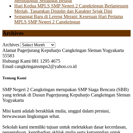
Membangun Semangat Belajar
Hari Kedua MPLS SMP Negeri 2 Cangkringan Berlangsung
Meriah, Tanamkan Disiplin dan Karakter Sejak Dini
Semangat Baru di Lereng Merapi: Keseruan Hari Pertama
MPLS SMP Negeri 2 Cangkringan
Archives
Archives
Alamat
Pagerjurang Kepuharjo Cangkringan Sleman Yogyakarta
55583
Hubungi Kami
081 1295 4675
Email
cangkringansmpn2@yahoo.co.id
Tentang Kami
SMP Negeri 2 Cangkringan merupakan SMP Siaga Bencara (SBB)
yang terletak di Dusun Pagerjurang Kepuharjo Cangkringan Sleman
Yogyakarta
Misi kami adalah berakhlak mulia, unggul dalam prestasi,
berwawasan lingkungan sehat.
Sekolah kami memiliki tujuan untuk meletakkan dasar kecerdasan,
pengetahuan, kepribadian akhlak mulia serta ketrampilan untuk