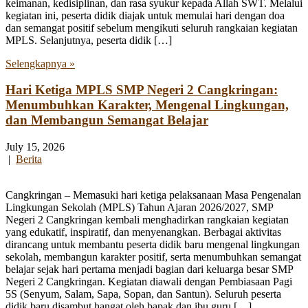
keimanan, kedisiplinan, dan rasa syukur kepada Allah SWT. Melalui
kegiatan ini, peserta didik diajak untuk memulai hari dengan doa
dan semangat positif sebelum mengikuti seluruh rangkaian kegiatan
MPLS. Selanjutnya, peserta didik […]
Selengkapnya »
Hari Ketiga MPLS SMP Negeri 2 Cangkringan:
Menumbuhkan Karakter, Mengenal Lingkungan,
dan Membangun Semangat Belajar
July 15, 2026
|
Berita
Cangkringan – Memasuki hari ketiga pelaksanaan Masa Pengenalan
Lingkungan Sekolah (MPLS) Tahun Ajaran 2026/2027, SMP
Negeri 2 Cangkringan kembali menghadirkan rangkaian kegiatan
yang edukatif, inspiratif, dan menyenangkan. Berbagai aktivitas
dirancang untuk membantu peserta didik baru mengenal lingkungan
sekolah, membangun karakter positif, serta menumbuhkan semangat
belajar sejak hari pertama menjadi bagian dari keluarga besar SMP
Negeri 2 Cangkringan. Kegiatan diawali dengan Pembiasaan Pagi
5S (Senyum, Salam, Sapa, Sopan, dan Santun). Seluruh peserta
didik baru disambut hangat oleh bapak dan ibu guru […]