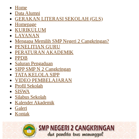
Home
Data Alumni
GERAKAN LITERASI SEKOLAH (GLS)
Homepage
KURIKULUM
LAYANAN
Mengapa Memilih SMP Negeri 2 Cangkringan?
PENELITIAN GURU
PERATURAN AKADEMIK
PPDB
Saluran Pengaduan
SIPP SMP N 2 Cangkringan
TATA KELOLA SIPP
VIDEO PEMBELAJARAN
Profil Sekolah
SISWA
Silabus Sekolah
Kalender Akademik
Galeri
Kontak