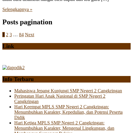
Selengkapnya »
Posts pagination
1
2
3
…
84
Next
Link
Info Terbaru
Mahasiswa Jepang Kunjungi SMP Negeri 2 Cangkringan
Peringatan Hari Anak Nasional di SMP Negeri 2
Cangkringan
Hari Keempat MPLS SMP Negeri 2 Cangkringan:
Menumbuhkan Karakter, Kepedulian, dan Potensi Peserta
Didik
Hari Ketiga MPLS SMP Negeri 2 Cangkringan:
Menumbuhkan Karakter, Mengenal Lingkungan, dan