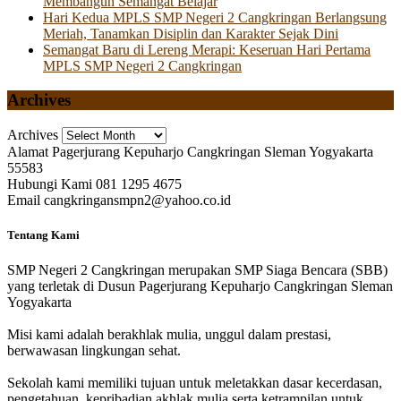
Membangun Semangat Belajar
Hari Kedua MPLS SMP Negeri 2 Cangkringan Berlangsung
Meriah, Tanamkan Disiplin dan Karakter Sejak Dini
Semangat Baru di Lereng Merapi: Keseruan Hari Pertama
MPLS SMP Negeri 2 Cangkringan
Archives
Archives
Alamat
Pagerjurang Kepuharjo Cangkringan Sleman Yogyakarta
55583
Hubungi Kami
081 1295 4675
Email
cangkringansmpn2@yahoo.co.id
Tentang Kami
SMP Negeri 2 Cangkringan merupakan SMP Siaga Bencara (SBB)
yang terletak di Dusun Pagerjurang Kepuharjo Cangkringan Sleman
Yogyakarta
Misi kami adalah berakhlak mulia, unggul dalam prestasi,
berwawasan lingkungan sehat.
Sekolah kami memiliki tujuan untuk meletakkan dasar kecerdasan,
pengetahuan, kepribadian akhlak mulia serta ketrampilan untuk