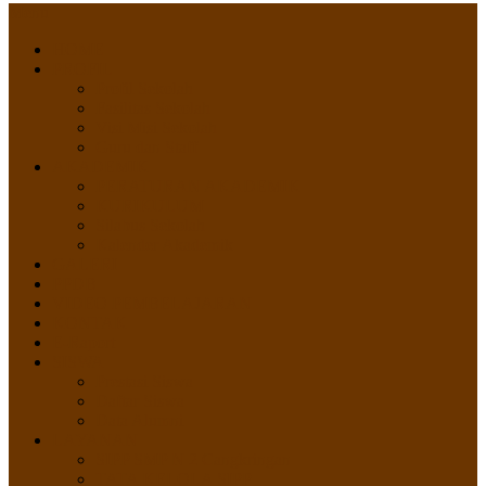
Menu
HOME
PROFIL
Profil Sekolah
Fasilitas Sekolah
Visi Misi Sekolah
Guru dan Staff
AKADEMIK
PERATURAN AKADEMIK
KURIKULUM
Silabus Sekolah
Kalender Akademik
GALERI
PPDB
VIDEO PEMBELAJARAN
KONTAK
E-Raport
SISWA
Prestasi Siswa
Daftar Siswa
Data Alumni
LAYANAN
SIPP SMP N 2 Cangkringan
TATA KELOLA SIPP