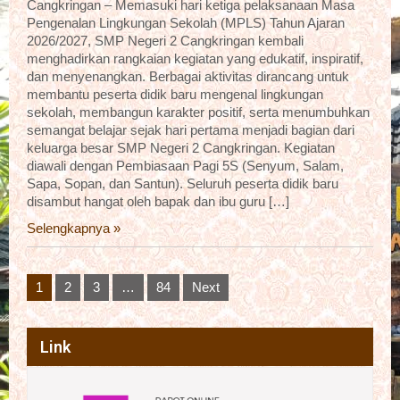
Cangkringan – Memasuki hari ketiga pelaksanaan Masa
Pengenalan Lingkungan Sekolah (MPLS) Tahun Ajaran
2026/2027, SMP Negeri 2 Cangkringan kembali
menghadirkan rangkaian kegiatan yang edukatif, inspiratif,
dan menyenangkan. Berbagai aktivitas dirancang untuk
membantu peserta didik baru mengenal lingkungan
sekolah, membangun karakter positif, serta menumbuhkan
semangat belajar sejak hari pertama menjadi bagian dari
keluarga besar SMP Negeri 2 Cangkringan. Kegiatan
diawali dengan Pembiasaan Pagi 5S (Senyum, Salam,
Sapa, Sopan, dan Santun). Seluruh peserta didik baru
disambut hangat oleh bapak dan ibu guru […]
Selengkapnya »
Posts
1
2
3
…
84
Next
pagination
Link