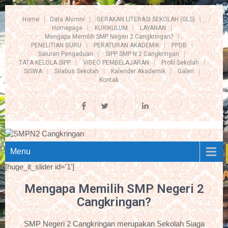
Home
Data Alumni
GERAKAN LITERASI SEKOLAH (GLS)
Homepage
KURIKULUM
LAYANAN
Mengapa Memilih SMP Negeri 2 Cangkringan?
PENELITIAN GURU
PERATURAN AKADEMIK
PPDB
Saluran Pengaduan
SIPP SMP N 2 Cangkringan
TATA KELOLA SIPP
VIDEO PEMBELAJARAN
Profil Sekolah
SISWA
Silabus Sekolah
Kalender Akademik
Galeri
Kontak
Menu
[huge_it_slider id='1']
Mengapa Memilih SMP Negeri 2
Cangkringan?
SMP Negeri 2 Cangkringan merupakan Sekolah Siaga