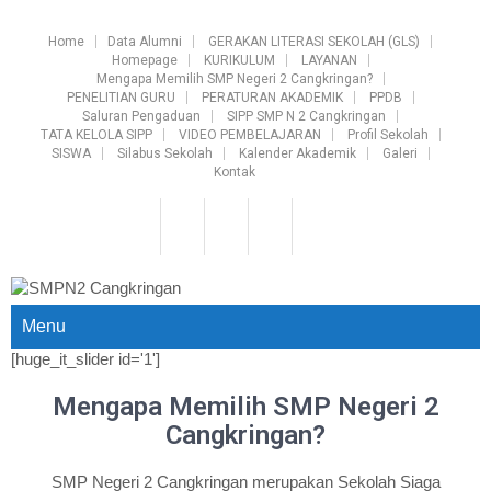
Home
Data Alumni
GERAKAN LITERASI SEKOLAH (GLS)
Homepage
KURIKULUM
LAYANAN
Mengapa Memilih SMP Negeri 2 Cangkringan?
PENELITIAN GURU
PERATURAN AKADEMIK
PPDB
Saluran Pengaduan
SIPP SMP N 2 Cangkringan
TATA KELOLA SIPP
VIDEO PEMBELAJARAN
Profil Sekolah
SISWA
Silabus Sekolah
Kalender Akademik
Galeri
Kontak
Menu
[huge_it_slider id='1']
Mengapa Memilih SMP Negeri 2
Cangkringan?
SMP Negeri 2 Cangkringan merupakan Sekolah Siaga