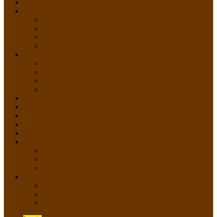
HOME
PROFIL
Profil Sekolah
Fasilitas Sekolah
Visi Misi Sekolah
Guru dan Staff
AKADEMIK
PERATURAN AKADEMIK
KURIKULUM
Silabus Sekolah
Kalender Akademik
GALERI
PPDB
VIDEO PEMBELAJARAN
KONTAK
E-Raport
SISWA
Prestasi Siswa
Daftar Siswa
Data Alumni
LAYANAN
SIPP SMP N 2 Cangkringan
TATA KELOLA SIPP
Saluran Pengaduan