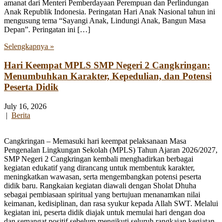
amanat dari Menteri Pemberdayaan Perempuan dan Perlindungan
Anak Republik Indonesia. Peringatan Hari Anak Nasional tahun ini
mengusung tema “Sayangi Anak, Lindungi Anak, Bangun Masa
Depan”. Peringatan ini […]
Selengkapnya »
Hari Keempat MPLS SMP Negeri 2 Cangkringan:
Menumbuhkan Karakter, Kepedulian, dan Potensi
Peserta Didik
July 16, 2026
|
Berita
Cangkringan – Memasuki hari keempat pelaksanaan Masa
Pengenalan Lingkungan Sekolah (MPLS) Tahun Ajaran 2026/2027,
SMP Negeri 2 Cangkringan kembali menghadirkan berbagai
kegiatan edukatif yang dirancang untuk membentuk karakter,
meningkatkan wawasan, serta mengembangkan potensi peserta
didik baru. Rangkaian kegiatan diawali dengan Sholat Dhuha
sebagai pembiasaan spiritual yang bertujuan menanamkan nilai
keimanan, kedisiplinan, dan rasa syukur kepada Allah SWT. Melalui
kegiatan ini, peserta didik diajak untuk memulai hari dengan doa
dan semangat positif sebelum mengikuti seluruh rangkaian kegiatan