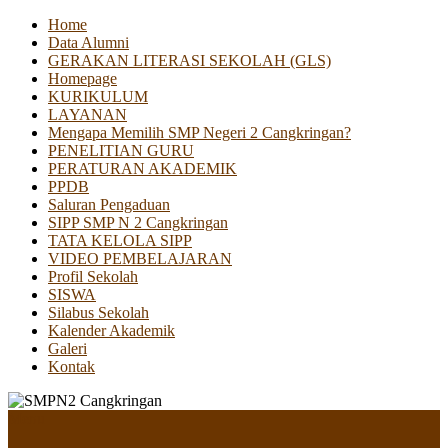
Home
Data Alumni
GERAKAN LITERASI SEKOLAH (GLS)
Homepage
KURIKULUM
LAYANAN
Mengapa Memilih SMP Negeri 2 Cangkringan?
PENELITIAN GURU
PERATURAN AKADEMIK
PPDB
Saluran Pengaduan
SIPP SMP N 2 Cangkringan
TATA KELOLA SIPP
VIDEO PEMBELAJARAN
Profil Sekolah
SISWA
Silabus Sekolah
Kalender Akademik
Galeri
Kontak
Menu