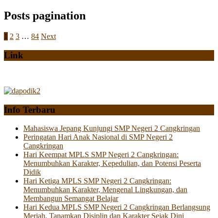
Posts pagination
1
2
3
…
84
Next
Link
Info Terbaru
Mahasiswa Jepang Kunjungi SMP Negeri 2 Cangkringan
Peringatan Hari Anak Nasional di SMP Negeri 2
Cangkringan
Hari Keempat MPLS SMP Negeri 2 Cangkringan:
Menumbuhkan Karakter, Kepedulian, dan Potensi Peserta
Didik
Hari Ketiga MPLS SMP Negeri 2 Cangkringan:
Menumbuhkan Karakter, Mengenal Lingkungan, dan
Membangun Semangat Belajar
Hari Kedua MPLS SMP Negeri 2 Cangkringan Berlangsung
Meriah, Tanamkan Disiplin dan Karakter Sejak Dini