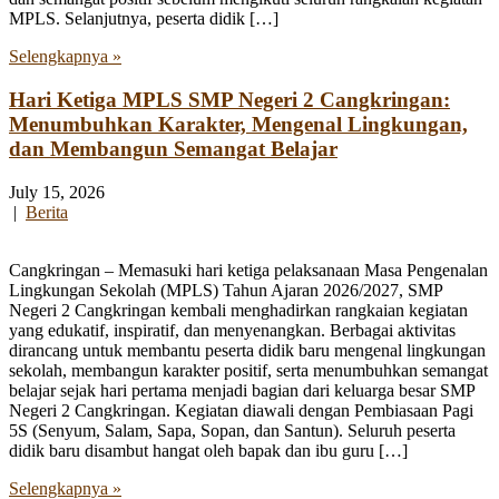
MPLS. Selanjutnya, peserta didik […]
Selengkapnya »
Hari Ketiga MPLS SMP Negeri 2 Cangkringan:
Menumbuhkan Karakter, Mengenal Lingkungan,
dan Membangun Semangat Belajar
July 15, 2026
|
Berita
Cangkringan – Memasuki hari ketiga pelaksanaan Masa Pengenalan
Lingkungan Sekolah (MPLS) Tahun Ajaran 2026/2027, SMP
Negeri 2 Cangkringan kembali menghadirkan rangkaian kegiatan
yang edukatif, inspiratif, dan menyenangkan. Berbagai aktivitas
dirancang untuk membantu peserta didik baru mengenal lingkungan
sekolah, membangun karakter positif, serta menumbuhkan semangat
belajar sejak hari pertama menjadi bagian dari keluarga besar SMP
Negeri 2 Cangkringan. Kegiatan diawali dengan Pembiasaan Pagi
5S (Senyum, Salam, Sapa, Sopan, dan Santun). Seluruh peserta
didik baru disambut hangat oleh bapak dan ibu guru […]
Selengkapnya »