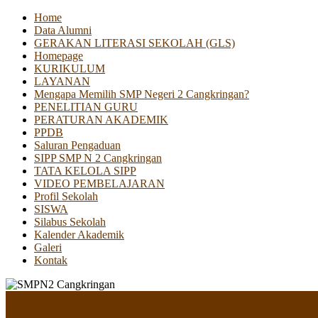
Home
Data Alumni
GERAKAN LITERASI SEKOLAH (GLS)
Homepage
KURIKULUM
LAYANAN
Mengapa Memilih SMP Negeri 2 Cangkringan?
PENELITIAN GURU
PERATURAN AKADEMIK
PPDB
Saluran Pengaduan
SIPP SMP N 2 Cangkringan
TATA KELOLA SIPP
VIDEO PEMBELAJARAN
Profil Sekolah
SISWA
Silabus Sekolah
Kalender Akademik
Galeri
Kontak
Menu