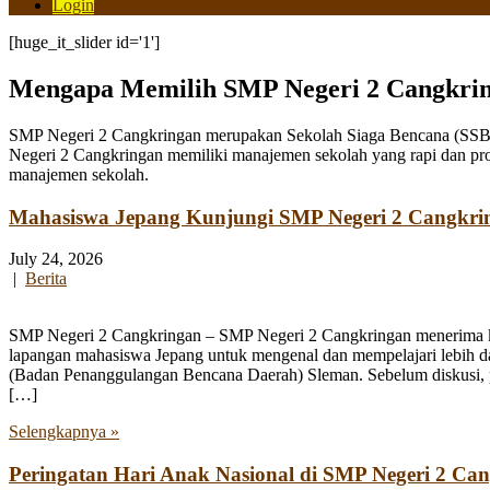
Login
[huge_it_slider id='1']
Mengapa Memilih SMP Negeri 2 Cangkri
SMP Negeri 2 Cangkringan merupakan Sekolah Siaga Bencana (SSB) y
Negeri 2 Cangkringan memiliki manajemen sekolah yang rapi dan pro
manajemen sekolah.
Mahasiswa Jepang Kunjungi SMP Negeri 2 Cangkri
July 24, 2026
|
Berita
SMP Negeri 2 Cangkringan – SMP Negeri 2 Cangkringan menerima kun
lapangan mahasiswa Jepang untuk mengenal dan mempelajari lebih 
(Badan Penanggulangan Bencana Daerah) Sleman. Sebelum diskusi, par
[…]
Selengkapnya »
Peringatan Hari Anak Nasional di SMP Negeri 2 Ca