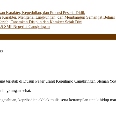
Karakter, Kepedulian, dan Potensi Peserta Didik
 Karakter, Mengenal Lingkungan, dan Membangun Semangat Belajar
iah, Tanamkan Disiplin dan Karakter Sejak Dini
LS SMP Negeri 2 Cangkringan
83
g terletak di Dusun Pagerjurang Kepuharjo Cangkringan Sleman Yog
n lingkungan sehat.
getahuan, kepribadian akhlak mulia serta ketrampilan untuk hidup mand