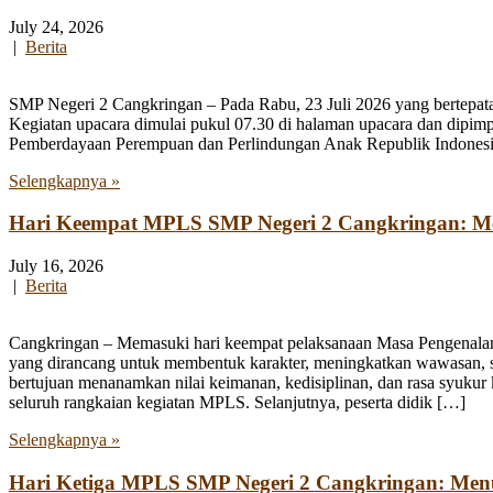
July 24, 2026
|
Berita
SMP Negeri 2 Cangkringan – Pada Rabu, 23 Juli 2026 yang bertepata
Kegiatan upacara dimulai pukul 07.30 di halaman upacara dan dipim
Pemberdayaan Perempuan dan Perlindungan Anak Republik Indonesia
Selengkapnya »
Hari Keempat MPLS SMP Negeri 2 Cangkringan: Men
July 16, 2026
|
Berita
Cangkringan – Memasuki hari keempat pelaksanaan Masa Pengenala
yang dirancang untuk membentuk karakter, meningkatkan wawasan, se
bertujuan menanamkan nilai keimanan, kedisiplinan, dan rasa syukur 
seluruh rangkaian kegiatan MPLS. Selanjutnya, peserta didik […]
Selengkapnya »
Hari Ketiga MPLS SMP Negeri 2 Cangkringan: Me