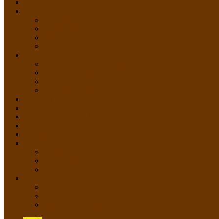
HOME
PROFIL
Profil Sekolah
Fasilitas Sekolah
Visi Misi Sekolah
Guru dan Staff
AKADEMIK
PERATURAN AKADEMIK
KURIKULUM
Silabus Sekolah
Kalender Akademik
GALERI
PPDB
VIDEO PEMBELAJARAN
KONTAK
E-Raport
SISWA
Prestasi Siswa
Daftar Siswa
Data Alumni
LAYANAN
SIPP SMP N 2 Cangkringan
TATA KELOLA SIPP
Saluran Pengaduan