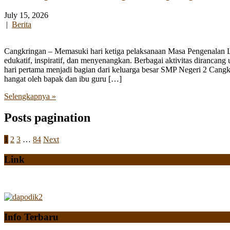
July 15, 2026
|
Berita
Cangkringan – Memasuki hari ketiga pelaksanaan Masa Pengenalan
edukatif, inspiratif, dan menyenangkan. Berbagai aktivitas diranca
hari pertama menjadi bagian dari keluarga besar SMP Negeri 2 Cangk
hangat oleh bapak dan ibu guru […]
Selengkapnya »
Posts pagination
1
2
3
…
84
Next
Link
Info Terbaru