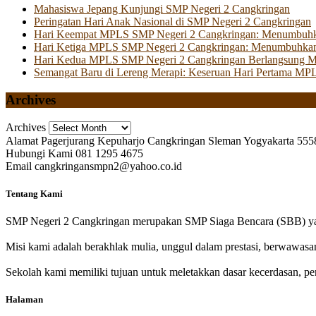
Mahasiswa Jepang Kunjungi SMP Negeri 2 Cangkringan
Peringatan Hari Anak Nasional di SMP Negeri 2 Cangkringan
Hari Keempat MPLS SMP Negeri 2 Cangkringan: Menumbuhkan 
Hari Ketiga MPLS SMP Negeri 2 Cangkringan: Menumbuhkan
Hari Kedua MPLS SMP Negeri 2 Cangkringan Berlangsung Mer
Semangat Baru di Lereng Merapi: Keseruan Hari Pertama MP
Archives
Archives
Alamat
Pagerjurang Kepuharjo Cangkringan Sleman Yogyakarta 555
Hubungi Kami
081 1295 4675
Email
cangkringansmpn2@yahoo.co.id
Tentang Kami
SMP Negeri 2 Cangkringan merupakan SMP Siaga Bencara (SBB) yan
Misi kami adalah berakhlak mulia, unggul dalam prestasi, berwawasa
Sekolah kami memiliki tujuan untuk meletakkan dasar kecerdasan, pen
Halaman