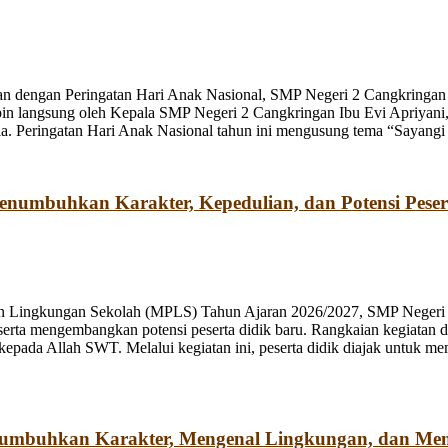
n dengan Peringatan Hari Anak Nasional, SMP Negeri 2 Cangkringan m
pin langsung oleh Kepala SMP Negeri 2 Cangkringan Ibu Evi Apriyani
. Peringatan Hari Anak Nasional tahun ini mengusung tema “Sayangi
umbuhkan Karakter, Kepedulian, dan Potensi Peser
n Lingkungan Sekolah (MPLS) Tahun Ajaran 2026/2027, SMP Negeri 2
rta mengembangkan potensi peserta didik baru. Rangkaian kegiatan d
kepada Allah SWT. Melalui kegiatan ini, peserta didik diajak untuk m
numbuhkan Karakter, Mengenal Lingkungan, dan Me