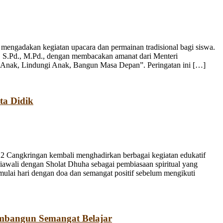
engadakan kegiatan upacara dan permainan tradisional bagi siswa.
, S.Pd., M.Pd., dengan membacakan amanat dari Menteri
 Anak, Lindungi Anak, Bangun Masa Depan”. Peringatan ini […]
ta Didik
 Cangkringan kembali menghadirkan berbagai kegiatan edukatif
iawali dengan Sholat Dhuha sebagai pembiasaan spiritual yang
emulai hari dengan doa dan semangat positif sebelum mengikuti
mbangun Semangat Belajar